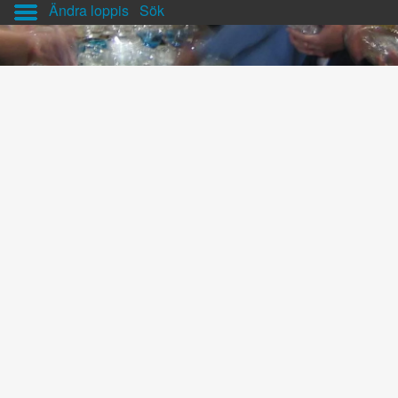
Ändra loppis
Sök