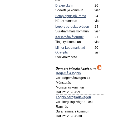
7631
Draknyckeln
26
Södertälje kommun
visn
Scraploppis på Pema
24
Hörby kommun
visn
Loppis bergslagsvägen
24
Surahammars kommun
visn
Karsamåla återbruk
21
Tingsryd kommun
visn
Mimer Loppmarknad
20
Odenplan
visn
Stockholm stad
Senaste inlagda loppisarna
Högemåla loppis
var: Högemålavägen 4 i
Mönsterås
Mönsterås kommun
Datum: 2026-8-9
Loppis bergslagsvägen
var: Bergslagsvägen 104 i
Ramnäs
Surahammars kommun
Datum: 2026-8-30