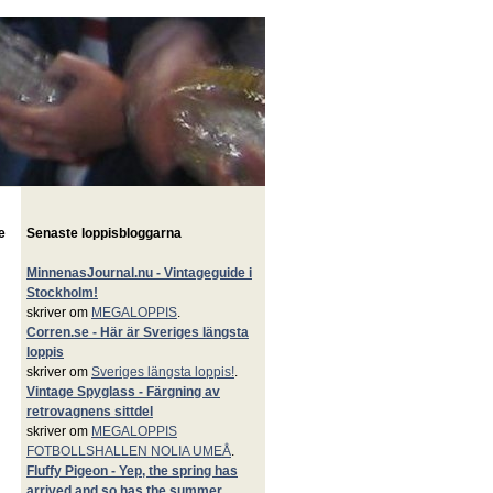
m
e
Senaste loppisbloggarna
MinnenasJournal.nu - Vintageguide i
Stockholm!
skriver om
MEGALOPPIS
.
Corren.se - Här är Sveriges längsta
loppis
skriver om
Sveriges längsta loppis!
.
Vintage Spyglass - Färgning av
retrovagnens sittdel
skriver om
MEGALOPPIS
FOTBOLLSHALLEN NOLIA UMEÅ
.
Fluffy Pigeon - Yep, the spring has
arrived and so has the summer