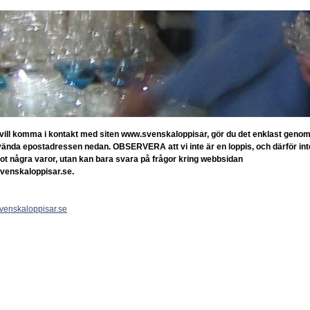
vill komma i kontakt med siten www.svenskaloppisar, gör du det enklast geno
vända epostadressen nedan. OBSERVERA att vi inte är en loppis, och därför int
ot några varor, utan kan bara svara på frågor kring webbsidan
venskaloppisar.se.
venskaloppisar.se