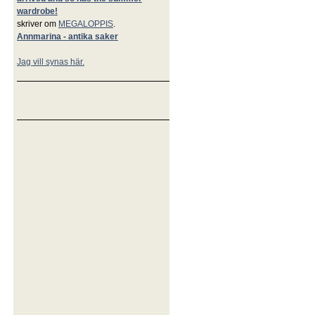
wardrobe!
skriver om
MEGALOPPIS
.
Annmarina - antika saker
Jag vill synas här.