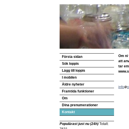
Om ni 
Första sidan
att an
Sök loppis
tar em
Lägg till loppis
www.s
I mobilen
Äldre nyheter
info
s
Framtida funktioner
Om
Dina prenumerationer
Kontakt
Populärast just nu (24h)
Totalt: