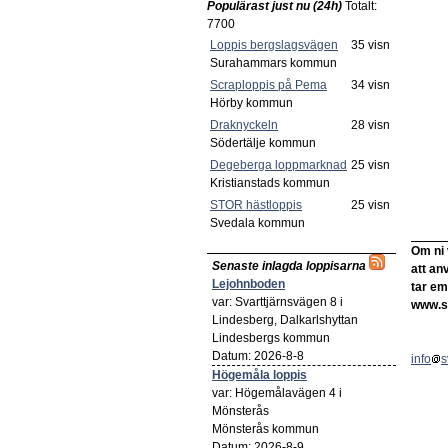
Populärast just nu (24h)
Totalt:
7700
Loppis bergslagsvägen
35 visn
Surahammars kommun
Scraploppis på Pema
34 visn
Hörby kommun
Draknyckeln
28 visn
Södertälje kommun
Degeberga loppmarknad
25 visn
Kristianstads kommun
STOR hästloppis
25 visn
Svedala kommun
Om ni 
Senaste inlagda loppisarna
att an
Lejohnboden
tar em
var: Svarttjärnsvägen 8 i
www.s
Lindesberg, Dalkarlshyttan
Lindesbergs kommun
Datum: 2026-8-8
info
s
Högemåla loppis
var: Högemålavägen 4 i
Mönsterås
Mönsterås kommun
Datum: 2026-8-9