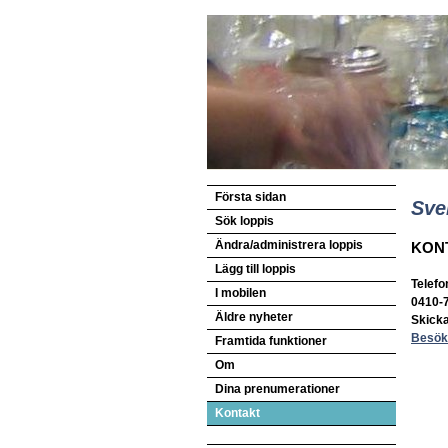
Första sidan
Sve
Sök loppis
Ändra/administrera loppis
KON
Lägg till loppis
Telefo
I mobilen
0410-
Äldre nyheter
Skick
Besök
Framtida funktioner
Om
Dina prenumerationer
Kontakt