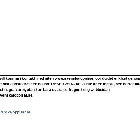
vill komma i kontakt med siten www.svenskaloppisar, gör du det enklast geno
vända epostadressen nedan. OBSERVERA att vi inte är en loppis, och därför int
ot några varor, utan kan bara svara på frågor kring webbsidan
venskaloppisar.se.
venskaloppisar.se