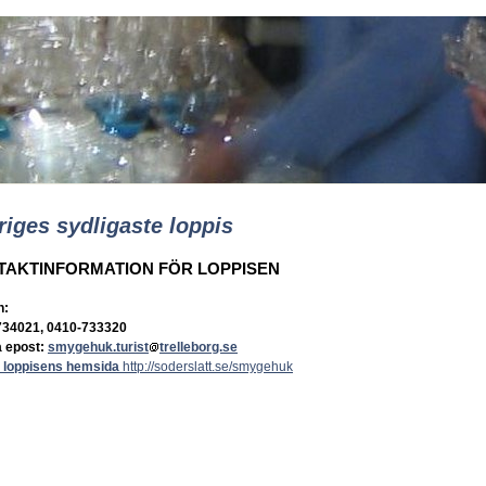
riges sydligaste loppis
TAKTINFORMATION FÖR LOPPISEN
n:
734021, 0410-733320
a epost:
smygehuk.turist
trelleborg.se
 loppisens hemsida
http://soderslatt.se/smygehuk