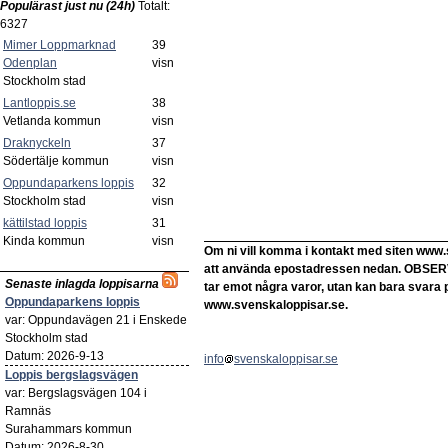
Populärast just nu (24h)
Totalt:
6327
Mimer Loppmarknad
39
Odenplan
visn
Stockholm stad
Lantloppis.se
38
Vetlanda kommun
visn
Draknyckeln
37
Södertälje kommun
visn
Oppundaparkens loppis
32
Stockholm stad
visn
kättilstad loppis
31
Kinda kommun
visn
Om ni vill komma i kontakt med siten www.
att använda epostadressen nedan. OBSERVER
Senaste inlagda loppisarna
tar emot några varor, utan kan bara svara 
Oppundaparkens loppis
www.svenskaloppisar.se.
var: Oppundavägen 21 i Enskede
Stockholm stad
Datum: 2026-9-13
info
svenskaloppisar.se
Loppis bergslagsvägen
var: Bergslagsvägen 104 i
Ramnäs
Surahammars kommun
Datum: 2026-8-30