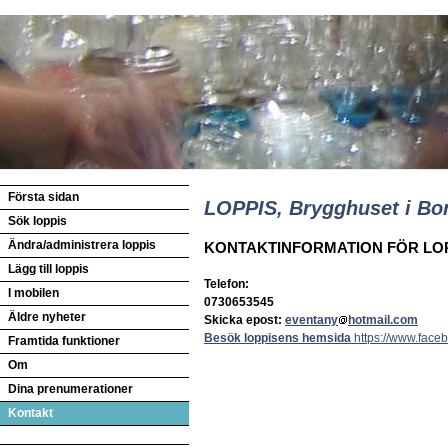
Första sidan
LOPPIS, Brygghuset i Bor
Sök loppis
Ändra/administrera loppis
KONTAKTINFORMATION FÖR LO
Lägg till loppis
Telefon:
I mobilen
0730653545
Äldre nyheter
Skicka epost:
eventany
hotmail.com
Besök loppisens hemsida
https://www.fac
Framtida funktioner
Om
Dina prenumerationer
Kontakt