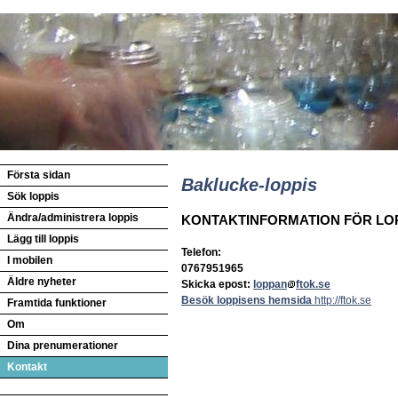
Första sidan
Baklucke-loppis
Sök loppis
Ändra/administrera loppis
KONTAKTINFORMATION FÖR LO
Lägg till loppis
Telefon:
I mobilen
0767951965
Äldre nyheter
Skicka epost:
loppan
ftok.se
Besök loppisens hemsida
http://ftok.se
Framtida funktioner
Om
Dina prenumerationer
Kontakt