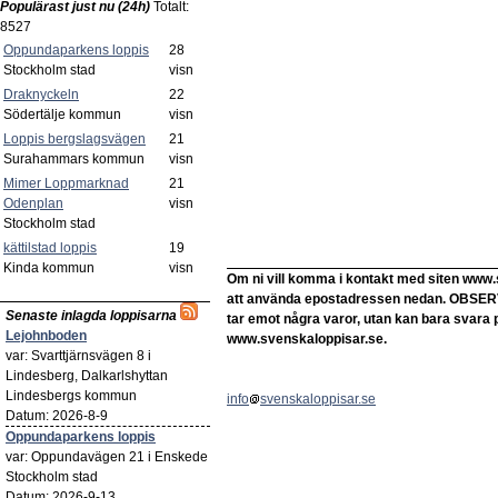
Populärast just nu (24h)
Totalt:
8527
Oppundaparkens loppis
28
Stockholm stad
visn
Draknyckeln
22
Södertälje kommun
visn
Loppis bergslagsvägen
21
Surahammars kommun
visn
Mimer Loppmarknad
21
Odenplan
visn
Stockholm stad
kättilstad loppis
19
Kinda kommun
visn
Om ni vill komma i kontakt med siten www.
att använda epostadressen nedan. OBSERVER
Senaste inlagda loppisarna
tar emot några varor, utan kan bara svara 
Lejohnboden
www.svenskaloppisar.se.
var: Svarttjärnsvägen 8 i
Lindesberg, Dalkarlshyttan
Lindesbergs kommun
info
svenskaloppisar.se
Datum: 2026-8-9
Oppundaparkens loppis
var: Oppundavägen 21 i Enskede
Stockholm stad
Datum: 2026-9-13