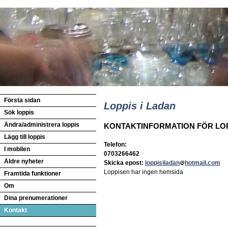
Första sidan
Loppis i Ladan
Sök loppis
Ändra/administrera loppis
KONTAKTINFORMATION FÖR LO
Lägg till loppis
Telefon:
I mobilen
0703266462
Äldre nyheter
Skicka epost:
loppisiladan
hotmail.com
Loppisen har ingen hemsida
Framtida funktioner
Om
Dina prenumerationer
Kontakt