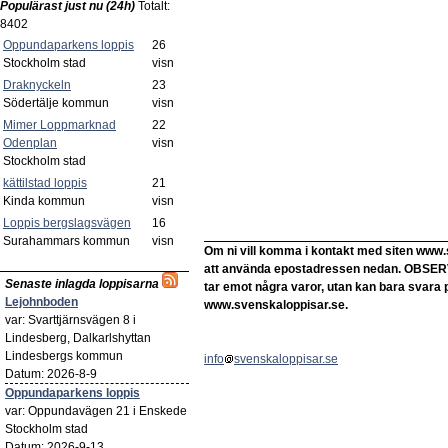
Populärast just nu (24h)
Totalt:
8402
Oppundaparkens loppis
26
Stockholm stad
visn
Draknyckeln
23
Södertälje kommun
visn
Mimer Loppmarknad
22
Odenplan
visn
Stockholm stad
kättilstad loppis
21
Kinda kommun
visn
Loppis bergslagsvägen
16
Surahammars kommun
visn
Om ni vill komma i kontakt med siten www.
att använda epostadressen nedan. OBSERVER
Senaste inlagda loppisarna
tar emot några varor, utan kan bara svara 
Lejohnboden
www.svenskaloppisar.se.
var: Svarttjärnsvägen 8 i
Lindesberg, Dalkarlshyttan
Lindesbergs kommun
info
svenskaloppisar.se
Datum: 2026-8-9
Oppundaparkens loppis
var: Oppundavägen 21 i Enskede
Stockholm stad
Datum: 2026-9-13