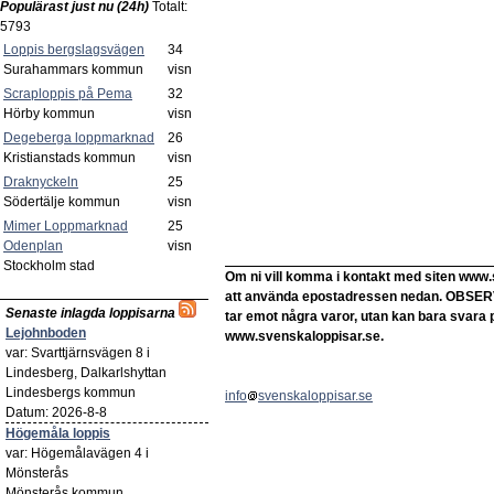
Populärast just nu (24h)
Totalt:
5793
Loppis bergslagsvägen
34
Surahammars kommun
visn
Scraploppis på Pema
32
Hörby kommun
visn
Degeberga loppmarknad
26
Kristianstads kommun
visn
Draknyckeln
25
Södertälje kommun
visn
Mimer Loppmarknad
25
Odenplan
visn
Stockholm stad
Om ni vill komma i kontakt med siten www.
att använda epostadressen nedan. OBSERVER
Senaste inlagda loppisarna
tar emot några varor, utan kan bara svara 
Lejohnboden
www.svenskaloppisar.se.
var: Svarttjärnsvägen 8 i
Lindesberg, Dalkarlshyttan
Lindesbergs kommun
info
svenskaloppisar.se
Datum: 2026-8-8
Högemåla loppis
var: Högemålavägen 4 i
Mönsterås
Mönsterås kommun