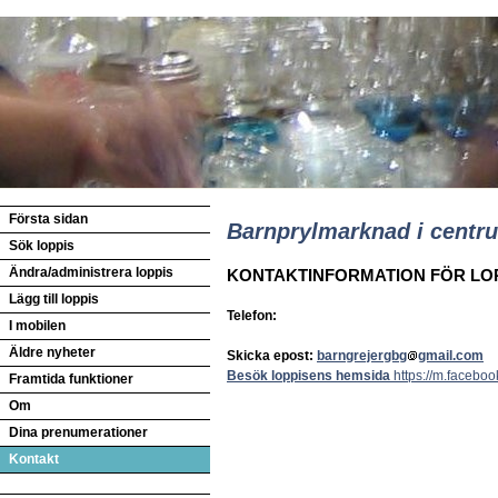
Första sidan
Barnprylmarknad i centr
Sök loppis
Ändra/administrera loppis
KONTAKTINFORMATION FÖR LO
Lägg till loppis
Telefon:
I mobilen
Äldre nyheter
Skicka epost:
barngrejergbg
gmail.com
Besök loppisens hemsida
https://m.facebo
Framtida funktioner
Om
Dina prenumerationer
Kontakt