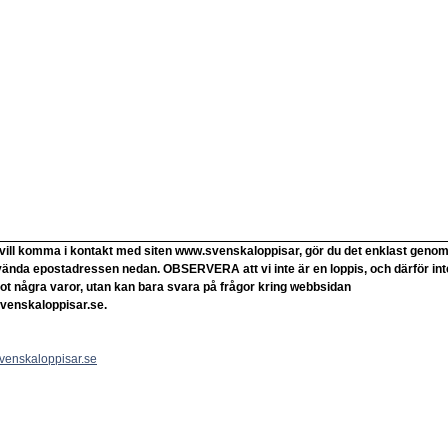
vill komma i kontakt med siten www.svenskaloppisar, gör du det enklast geno
vända epostadressen nedan. OBSERVERA att vi inte är en loppis, och därför int
ot några varor, utan kan bara svara på frågor kring webbsidan
venskaloppisar.se.
venskaloppisar.se