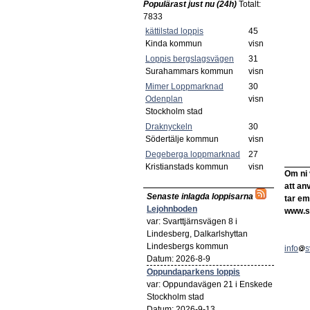
Populärast just nu (24h)
Totalt:
7833
kättilstad loppis
45
Kinda kommun
visn
Loppis bergslagsvägen
31
Surahammars kommun
visn
Mimer Loppmarknad
30
Odenplan
visn
Stockholm stad
Draknyckeln
30
Södertälje kommun
visn
Degeberga loppmarknad
27
Kristianstads kommun
visn
Om ni 
att an
Senaste inlagda loppisarna
tar em
Lejohnboden
www.s
var: Svarttjärnsvägen 8 i
Lindesberg, Dalkarlshyttan
Lindesbergs kommun
info
s
Datum: 2026-8-9
Oppundaparkens loppis
var: Oppundavägen 21 i Enskede
Stockholm stad
Datum: 2026-9-13