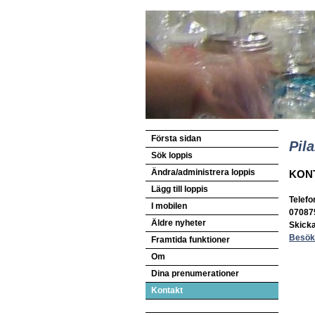
Första sidan
Pil
Sök loppis
Ändra/administrera loppis
KON
Lägg till loppis
Telefo
I mobilen
07087
Äldre nyheter
Skick
Besök
Framtida funktioner
Om
Dina prenumerationer
Kontakt