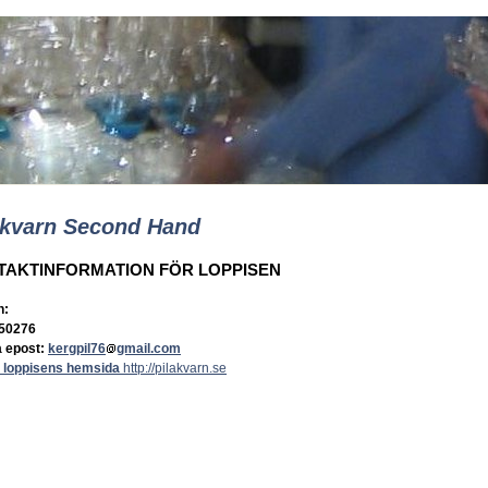
akvarn Second Hand
TAKTINFORMATION FÖR LOPPISEN
n:
50276
a epost:
kergpil76
gmail.com
 loppisens hemsida
http://pilakvarn.se