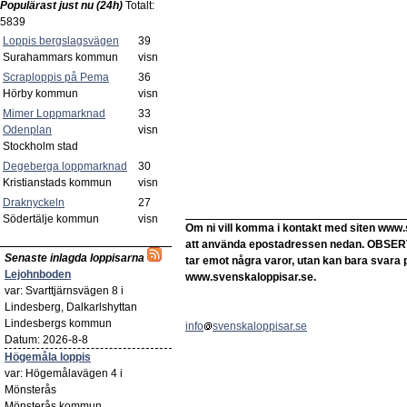
Populärast just nu (24h)
Totalt:
5839
Loppis bergslagsvägen
39
Surahammars kommun
visn
Scraploppis på Pema
36
Hörby kommun
visn
Mimer Loppmarknad
33
Odenplan
visn
Stockholm stad
Degeberga loppmarknad
30
Kristianstads kommun
visn
Draknyckeln
27
Södertälje kommun
visn
Om ni vill komma i kontakt med siten www.
att använda epostadressen nedan. OBSERVER
Senaste inlagda loppisarna
tar emot några varor, utan kan bara svara 
Lejohnboden
www.svenskaloppisar.se.
var: Svarttjärnsvägen 8 i
Lindesberg, Dalkarlshyttan
Lindesbergs kommun
info
svenskaloppisar.se
Datum: 2026-8-8
Högemåla loppis
var: Högemålavägen 4 i
Mönsterås
Mönsterås kommun