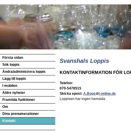
Första sidan
Svanshals Loppis
Sök loppis
Ändra/administrera loppis
KONTAKTINFORMATION FÖR LO
Lägg till loppis
Telefon:
I mobilen
070-5478515
Äldre nyheter
Skicka epost:
A.Bogs
t-online.de
Loppisen har ingen hemsida
Framtida funktioner
Om
Dina prenumerationer
Kontakt