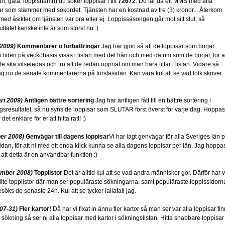
, gata, loppisnamn) du söker loppisar i till
72672
. Du får då ett MMS med alla
ar som stämmer med sökordet. Tjänsten har en kostnad av tre (3) kronor... Återkom
med åsikter om tjänsten var bra eller ej. Loppissäsongen går mot sitt slut, så
ltatet kanske inte är som störst nu :)
 2009)
Kommentarer o förbättringar
Jag har gjort så att de loppisar som börjar
i tiden på veckobasis visas i listan med det från och med datum som de börjar, för a
e ska vilseledas och tro att de redan öppnat om man bara tittar i listan. Vidare så
jag nu de senate kommentarerna på förstasidan. Kan vara kul att se vad folk skriver
ri 2009)
Äntligen bättre sortering
Jag har äntligen fått till en bättre sortering i
gsresultatet, så nu syns de loppisar som SLUTAR först överst för varje dag. Hoppas
det enklare för er att hitta rätt! :)
er 2008)
Genvägar till dagens loppisar
Vi har lagt genvägar för alla Sveriges län 
sidan, för att ni med ett enda klick kunna se alla dagens loppisar per län. Jag hoppa
 att detta är en användbar funktion :)
ember 2008)
Topplistor
Det är alltid kul att se vad andra människor gör. Därför har v
n lite topplistor där man ser populäraste sökningarna, samt populäraste loppissidorn
öks de senaste 24h. Kul att se tycker iallafall jag.
07-31)
Fler kartor!
Då har vi fixat in ännu fler kartor så man ser var alla loppisar fin
 sökning så ser ni alla loppisar med kartor i sökningslistan. Hitta snabbare loppisar