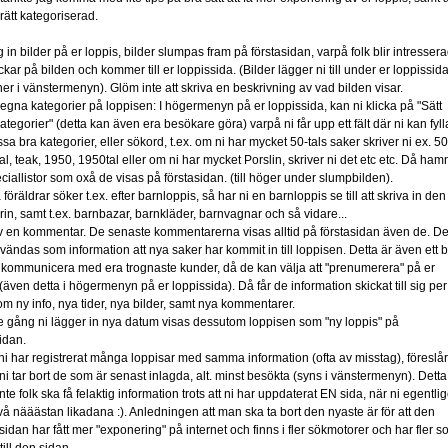
rätt kategoriserad.
 in bilder på er loppis, bilder slumpas fram på förstasidan, varpå folk blir intresser
ckar på bilden och kommer till er loppissida. (Bilder lägger ni till under er loppissid
ner i vänstermenyn). Glöm inte att skriva en beskrivning av vad bilden visar.
t egna kategorier på loppisen: I högermenyn på er loppissida, kan ni klicka på "Sätt
tegorier" (detta kan även era besökare göra) varpå ni får upp ett fält där ni kan fylla
a bra kategorier, eller sökord, t.ex. om ni har mycket 50-tals saker skriver ni ex. 50
tal, teak, 1950, 1950tal eller om ni har mycket Porslin, skriver ni det etc etc. Då ham
eciallistor som oxå de visas på förstasidan. (till höger under slumpbilden).
öräldrar söker t.ex. efter barnloppis, så har ni en barnloppis se till att skriva in den
rin, samt t.ex. barnbazar, barnkläder, barnvagnar och så vidare...
iv en kommentar. De senaste kommentarerna visas alltid på förstasidan även de. De
vändas som information att nya saker har kommit in till loppisen. Detta är även ett 
tt kommunicera med era trognaste kunder, då de kan välja att "prenumerera" på er
(även detta i högermenyn på er loppissida). Då får de information skickat till sig per
om ny info, nya tider, nya bilder, samt nya kommentarer.
je gång ni lägger in nya datum visas dessutom loppisen som "ny loppis" på
idan.
ni har registrerat många loppisar med samma information (ofta av misstag), föreslår
 ni tar bort de som är senast inlagda, alt. minst besökta (syns i vänstermenyn). Detta
 inte folk ska få felaktig information trots att ni har uppdaterat EN sida, när ni egentli
vå nääästan likadana :). Anledningen att man ska ta bort den nyaste är för att den
sidan har fått mer "exponering" på internet och finns i fler sökmotorer och har fler 