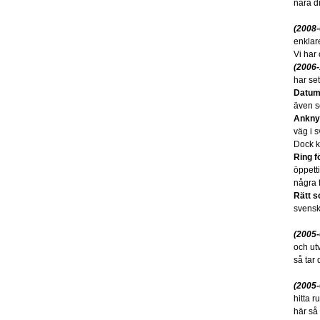
nära d
(2008-
enklare
Vi har 
(2006-
har se
Datum
även s
Anknyt
väg i 
Dock k
Ring fö
öppett
några f
Rätt s
svensk 
(2005-
och utv
så tar 
(2005-
hitta r
här så 