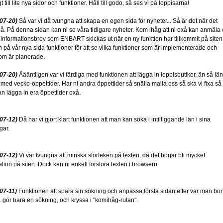
t till lite nya sidor och funktioner. Håll till godo, så ses vi på loppisarna!
07-20)
Så var vi då tvungna att skapa en egen sida för nyheter... Så är det när det
 på. På denna sidan kan ni se våra tidigare nyheter. Kom ihåg att ni oxå kan anmäla 
årt informationsbrev som ENBART skickas ut när en ny funktion har tillkommit på siten
in på vår nya sida funktioner för att se vilka funktioner som är implementerade och
som är planerade.
07-20)
Äääntligen var vi färdiga med funktionen att lägga in loppisbutiker, än så lä
 med vecko-öppettider. Har ni andra öppettider så snälla maila oss så ska vi fixa så
n lägga in era öppettider oxå.
07-12)
Då har vi gjort klart funktionen att man kan söka i intilliggande län i sina
gar.
07-12)
Vi var tvungna att minska storleken på texten, då det börjar bli mycket
tion på siten. Dock kan ni enkelt förstora texten i browsern.
07-11)
Funktionen att spara sin sökning och anpassa första sidan efter var man bor
r. gör bara en sökning, och kryssa i "komihåg-rutan".