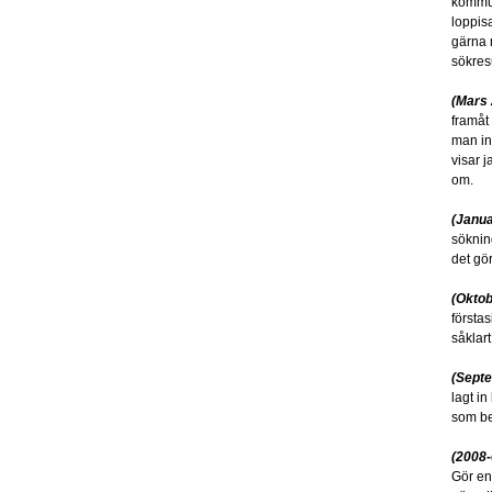
kommun
loppis
gärna 
sökresu
(Mars
framåt 
man int
visar 
om.
(Janua
söknin
det gör 
(Oktob
första
såklart
(Sept
lagt i
som bes
(2008-
Gör en