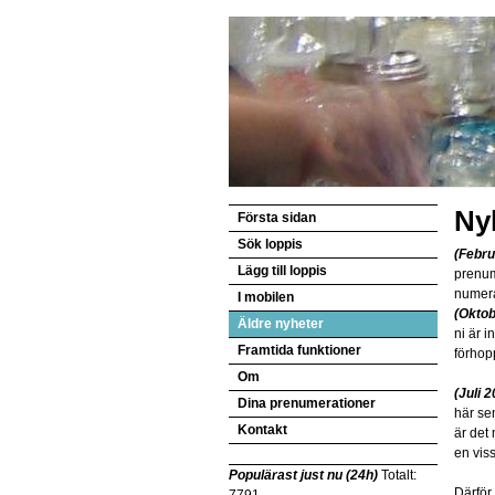
Ny
Första sidan
Sök loppis
(Febru
Lägg till loppis
prenum
numera
I mobilen
(Oktob
Äldre nyheter
ni är i
Framtida funktioner
förhop
Om
(Juli 
Dina prenumerationer
här se
Kontakt
är det
en viss
Populärast just nu (24h)
Totalt:
Därför 