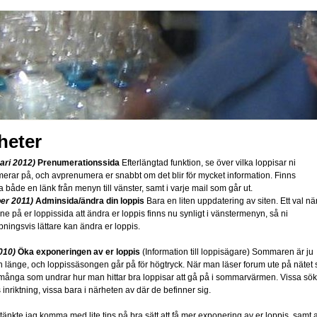
heter
ari 2012)
Prenumerationssida
Efterlängtad funktion, se över vilka loppisar ni
erar på, och avprenumera er snabbt om det blir för mycket information. Finns
 både en länk från menyn till vänster, samt i varje mail som går ut.
er 2011)
Adminsida/ändra din loppis
Bara en liten uppdatering av siten. Ett val nä
nne på er loppissida att ändra er loppis finns nu synligt i vänstermenyn, så ni
pningsvis lättare kan ändra er loppis.
2010)
Öka exponeringen av er loppis
(Information till loppisägare) Sommaren är ju
n länge, och loppissäsongen går på för högtryck. När man läser forum ute på nätet 
 många som undrar hur man hittar bra loppisar att gå på i sommarvärmen. Vissa sök
 inriktning, vissa bara i närheten av där de befinner sig.
tänkte jag komma med lite tips på bra sätt att få mer exponering av er loppis, samt a