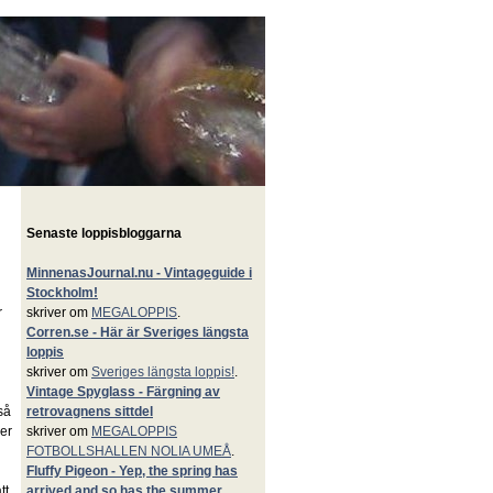
Senaste loppisbloggarna
MinnenasJournal.nu - Vintageguide i
Stockholm!
r
skriver om
MEGALOPPIS
.
Corren.se - Här är Sveriges längsta
loppis
skriver om
Sveriges längsta loppis!
.
Vintage Spyglass - Färgning av
så
retrovagnens sittdel
er
skriver om
MEGALOPPIS
FOTBOLLSHALLEN NOLIA UMEÅ
.
Fluffy Pigeon - Yep, the spring has
tt
arrived and so has the summer