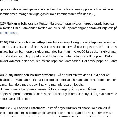
till den sidan.
oppas att dessa fem tips ska öka på besökarna lite till era loppisar och att ni får en
 sommar med många trevliga gäster (och kommentarer från dessa) :)
010)
Nu kan ni följa oss på Twitter
Nu presenteras nya och uppdaterade loppisar
å Twitter. Om du använder Twitter kan du nu få uppdateringar genom att följa oss p
.com/loppisar
 2010)
Etiketter och internetloppisar
Nu kan man kategoriesera loppisar som man
nom att sätta etiketter på den. Alla kan sätta etiketter på alla loppisar, och är ett bra s
 t.ex. har en barnloppis skriver man det, har man mycket 50-tals saker, skriver ma
50, 50-tal etc etc... Ny öppettidsval för loppisar Internetloppis (alltid öppet). Detta
m det kommer in fler och fler internetloppisar i databasen. Det är väl poppis nu ant
ari 2010)
Bilder och Prenumerationer
Två enormt eftertraktade funktioner är
n färdiga... Man kan nu lägga till bilder till loppisar, så man kan se hur loppisen ser 
tt man kan dela med sig av fina fynd man gjort på en loppis.
tt man numera kan prenumerera på förändringar på loppisar. Så har du en
tloppis, så prenumerera på den, så ser du när ny information, nya tider, nya bilder o
mmentarer tillkommer.
mber 2009)
Loppisar i mobilen!
Testa vår nya funktion att snabbt och enkelt få
r till mobilen. sms:a
loppisar
följt av det ortsnamn (enbart ett ord, kan även vara