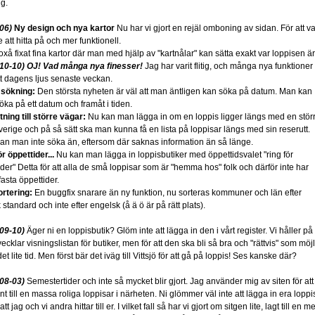
ig.
06)
Ny design och nya kartor
Nu har vi gjort en rejäl omboning av sidan. För att v
 att hitta på och mer funktionell.
oxå fixat fina kartor där man med hjälp av "kartnålar" kan sätta exakt var loppisen är
10-10) OJ! Vad många nya finesser!
Jag har varit flitig, och många nya funktioner
tt dagens ljus senaste veckan.
sökning:
Den största nyheten är väl att man äntligen kan söka på datum. Man kan
öka på ett datum och framåt i tiden.
ning till större vägar:
Nu kan man lägga in om en loppis ligger längs med en stör
sverige och på så sätt ska man kunna få en lista på loppisar längs med sin reserutt.
an man inte söka än, eftersom där saknas information än så länge.
r öppettider...
Nu kan man lägga in loppisbutiker med öppettidsvalet "ring för
ider" Detta för att alla de små loppisar som är "hemma hos" folk och därför inte har
asta öppettider.
ortering:
En buggfix snarare än ny funktion, nu sorteras kommuner och län efter
standard och inte efter engelsk (å ä ö är på rätt plats).
09-10)
Äger ni en loppisbutik? Glöm inte att lägga in den i vårt register. Vi håller på
ecklar visningslistan för butiker, men för att den ska bli så bra och "rättvis" som möjl
det lite tid. Men först bär det iväg till Vittsjö för att gå på loppis! Ses kanske där?
08-03)
Semestertider och inte så mycket blir gjort. Jag använder mig av siten för att
unt till en massa roliga loppisar i närheten. Ni glömmer väl inte att lägga in era loppi
att jag och vi andra hittar till er. I vilket fall så har vi gjort om sitgen lite, lagt till en 