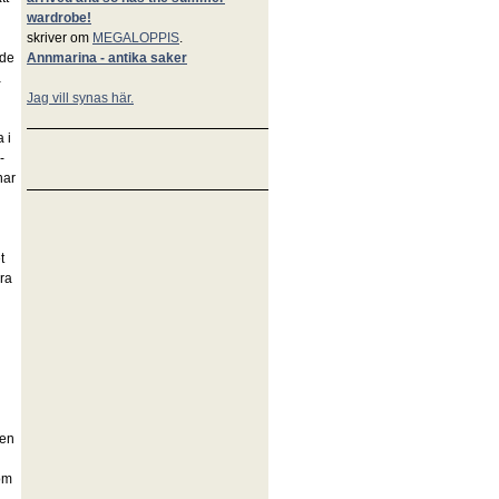
wardrobe!
skriver om
MEGALOPPIS
.
ade
Annmarina - antika saker
a
Jag vill synas här.
 i
-
nar
t
bra
gen
som