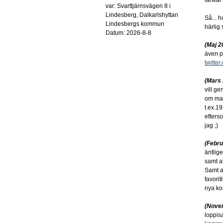
länkar 
var: Svarttjärnsvägen 8 i
Lindesberg, Dalkarlshyttan
Så... h
Lindesbergs kommun
härlig
Datum: 2026-8-8
(Maj 2
även p
twitter
(Mars
vill ge
om man
t.ex.19
efterso
jag ;)
(Febru
äntlige
samt a
Samt a
favori
nya ko
(Nove
loppisa