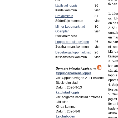
7791
få den 
kättilstad loppis
36
Kinda kommun
visn
1. Lägg
Draknyckeln
31
och kli
Södertälje kommun
visn
en bit 
Mimer Loppmarknad
30
2. Sät
Odenplan
visn
egna ka
Stockholm stad
en mass
Loppis bergslagsvägen
26
tal, 50
Surahammars kommun
visn
ni i sp
Många f
Degeberga loppmarknad
26
katego
Kristianstads kommun
visn
3. Skr
kan an
Senaste inlagda loppisarna
sätt a
Oppundaparkens loppis
loppis 
var: Oppundavägen 21 i Enskede
epost 
Stockholm stad
4. Var
Datum: 2026-9-13
förstas
kättilstad loppis
5. Om 
var: solgärde kättilstad rimforsa i
jag att
kättilstad
för att
Kinda kommun
hade t
Datum: 2026-8-8
äldsta 
Lejohnboden