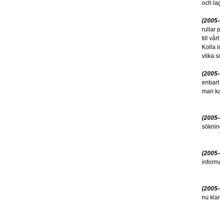
och lag
(2005-
rullar
till v
Kolla 
vilka 
(2005-
enbart
man ka
(2005-
söknin
(2005-
informa
(2005-
nu kla