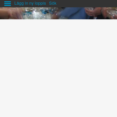
Lägg in ny loppis
Sök