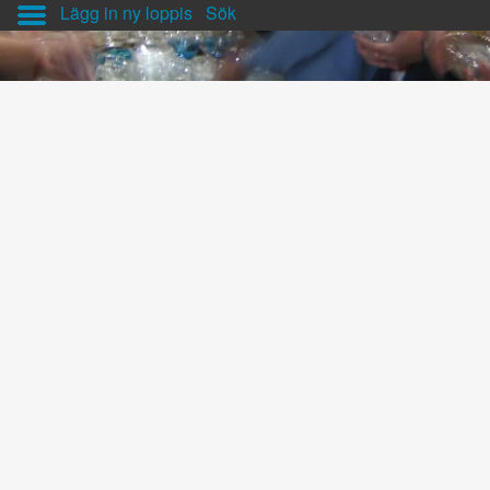
Lägg in ny loppis
Sök