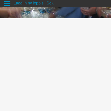
Lägg in ny loppis
Sök