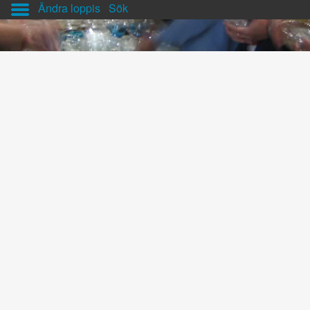
Ändra loppis
Sök