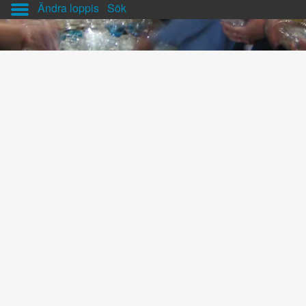
Ändra loppis
Sök