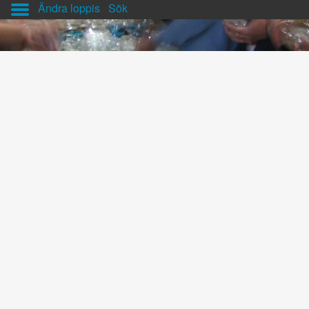
Ändra loppis
Sök