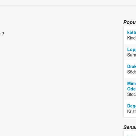
Popul
kätt
en?
Kin
Lop
Sur
Dra
Söde
Mim
Ode
Stoc
Deg
Kris
Senas