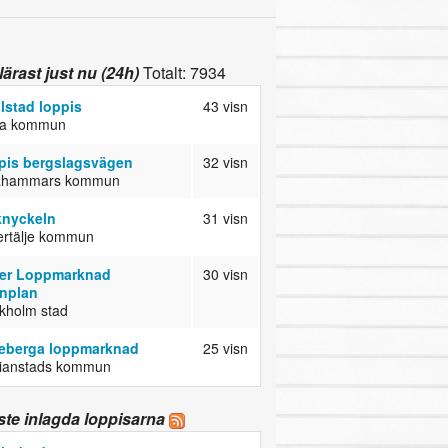
ärast just nu (24h)
Totalt: 7934
ilstad loppis
43 visn
da kommun
pis bergslagsvägen
32 visn
ahammars kommun
knyckeln
31 visn
rtälje kommun
er Loppmarknad
30 visn
nplan
kholm stad
eberga loppmarknad
25 visn
tianstads kommun
te inlagda loppisarna