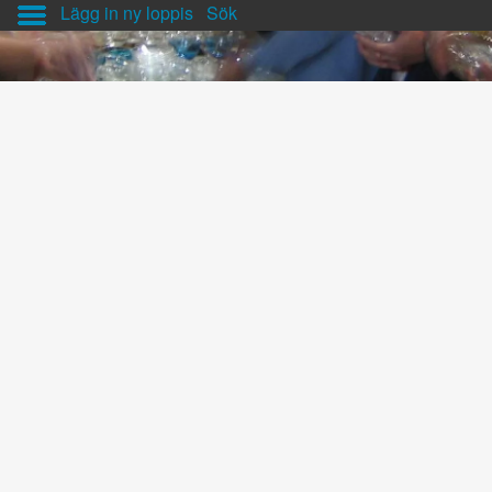
Lägg in ny loppis
Sök