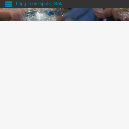
Lägg in ny loppis
Sök