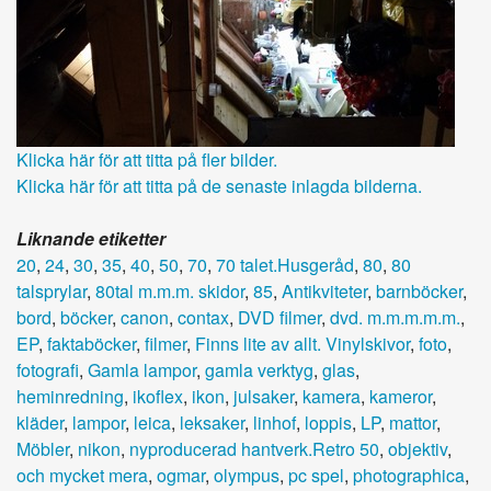
Klicka här för att titta på fler bilder.
Klicka här för att titta på de senaste inlagda bilderna.
Liknande etiketter
20
,
24
,
30
,
35
,
40
,
50
,
70
,
70 talet.Husgeråd
,
80
,
80
talsprylar
,
80tal m.m.m. skidor
,
85
,
Antikviteter
,
barnböcker
,
bord
,
böcker
,
canon
,
contax
,
DVD filmer
,
dvd. m.m.m.m.m.
,
EP
,
faktaböcker
,
filmer
,
Finns lite av allt. Vinylskivor
,
foto
,
fotografi
,
Gamla lampor
,
gamla verktyg
,
glas
,
heminredning
,
ikoflex
,
ikon
,
julsaker
,
kamera
,
kameror
,
kläder
,
lampor
,
leica
,
leksaker
,
linhof
,
loppis
,
LP
,
mattor
,
Möbler
,
nikon
,
nyproducerad hantverk.Retro 50
,
objektiv
,
och mycket mera
,
ogmar
,
olympus
,
pc spel
,
photographica
,