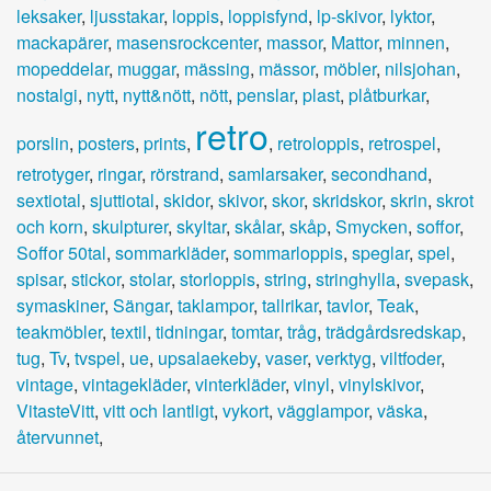
leksaker
,
ljusstakar
,
loppis
,
loppisfynd
,
lp-skivor
,
lyktor
,
mackapärer
,
masensrockcenter
,
massor
,
Mattor
,
minnen
,
mopeddelar
,
muggar
,
mässing
,
mässor
,
möbler
,
nilsjohan
,
nostalgi
,
nytt
,
nytt&nött
,
nött
,
penslar
,
plast
,
plåtburkar
,
retro
porslin
,
posters
,
prints
,
,
retroloppis
,
retrospel
,
retrotyger
,
ringar
,
rörstrand
,
samlarsaker
,
secondhand
,
sextiotal
,
sjuttiotal
,
skidor
,
skivor
,
skor
,
skridskor
,
skrin
,
skrot
och korn
,
skulpturer
,
skyltar
,
skålar
,
skåp
,
Smycken
,
soffor
,
Soffor 50tal
,
sommarkläder
,
sommarloppis
,
speglar
,
spel
,
spisar
,
stickor
,
stolar
,
storloppis
,
string
,
stringhylla
,
svepask
,
symaskiner
,
Sängar
,
taklampor
,
tallrikar
,
tavlor
,
Teak
,
teakmöbler
,
textil
,
tidningar
,
tomtar
,
tråg
,
trädgårdsredskap
,
tug
,
Tv
,
tvspel
,
ue
,
upsalaekeby
,
vaser
,
verktyg
,
viltfoder
,
vintage
,
vintagekläder
,
vinterkläder
,
vinyl
,
vinylskivor
,
VitasteVitt
,
vitt och lantligt
,
vykort
,
vägglampor
,
väska
,
återvunnet
,