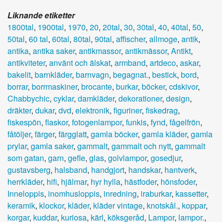
Liknande etiketter
1800tal
,
1900tal
,
1970
,
20
,
20tal
,
30
,
30tal
,
40
,
40tal
,
50
,
50tal
,
60 tal
,
60tal
,
80tal
,
90tal
,
affischer
,
allmoge
,
antik
,
antika
,
antika saker
,
antikmassor
,
antikmässor
,
Antikt
,
antikviteter
,
använt och älskat
,
armband
,
artdeco
,
askar
,
bakelit
,
barnkläder
,
barnvagn
,
begagnat.
,
bestick
,
bord
,
borrar
,
borrmaskiner
,
brocante
,
burkar
,
böcker
,
cdskivor
,
Chabbychic
,
cyklar
,
damkläder
,
dekorationer
,
design
,
dräkter
,
dukar
,
dvd
,
elektronik
,
figuriner
,
fiskedrag
,
fiskespön
,
flaskor
,
fotogenlampor
,
funkis
,
fynd
,
fågelfrön
,
fåtöljer
,
färger
,
färgglatt
,
gamla böcker
,
gamla kläder
,
gamla
prylar
,
gamla saker
,
gammalt
,
gammalt och nytt
,
gammalt
som gatan
,
garn
,
gefle
,
glas
,
golvlampor
,
gosedjur
,
gustavsberg
,
halsband
,
handgjort
,
handskar
,
hantverk
,
herrkläder
,
hifi
,
hjälmar
,
hyr hylla
,
hästfoder
,
hönsfoder
,
Inneloppis
,
inomhusloppis
,
inredning
,
iraburkar
,
kassetter
,
keramik
,
klockor
,
kläder
,
kläder vintage
,
knotskål.
,
koppar
,
korgar
,
kuddar
,
kuriosa
,
kärl
,
köksgeråd
,
Lampor
,
lampor.
,