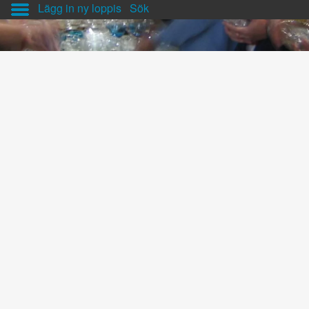
Lägg in ny loppis
Sök