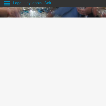
Lägg in ny loppis
Sök