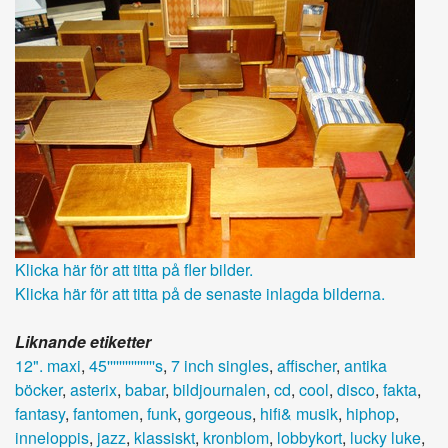
Klicka här för att titta på fler bilder.
Klicka här för att titta på de senaste inlagda bilderna.
Liknande etiketter
12". maxi
,
45''''''''''''''''s
,
7 inch singles
,
affischer
,
antika
böcker
,
asterix
,
babar
,
bildjournalen
,
cd
,
cool
,
disco
,
fakta
,
fantasy
,
fantomen
,
funk
,
gorgeous
,
hifi& musik
,
hiphop
,
inneloppis
,
jazz
,
klassiskt
,
kronblom
,
lobbykort
,
lucky luke
,