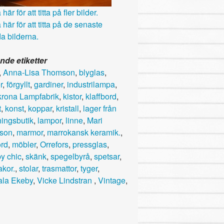
här för att titta på fler bilder.
 här för att titta på de senaste
a bilderna.
nde etiketter
,
Anna-Lisa Thomson
,
blyglas
,
r
,
förgyllt
,
gardiner
,
industrilampa
,
krona Lampfabrik
,
kistor
,
klaffbord
,
t
,
konst
,
koppar
,
kristall
,
lager från
ningsbutik
,
lampor
,
linne
,
Mari
son
,
marmor
,
marrokansk keramik.
,
rd
,
möbler
,
Orrefors
,
pressglas
,
y chic
,
skänk
,
spegelbyrå
,
spetsar
,
akor.
,
stolar
,
trasmattor
,
tyger
,
la Ekeby
,
Vicke Lindstran
,
Vintage
,