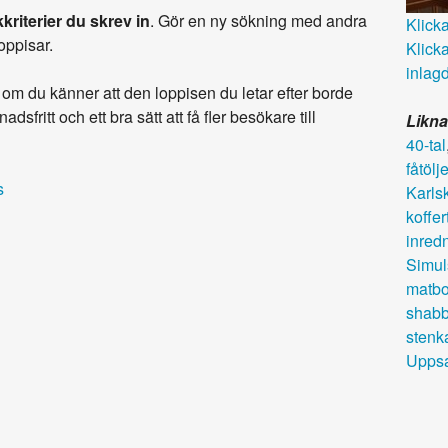
kriterier du skrev in
. Gör en ny sökning med andra
Klicka 
loppisar.
Klicka
inlagd
om du känner att den loppisen du letar efter borde
adsfritt och ett bra sätt att få fler besökare till
Likna
40-tal
fåtölje
s
Karls
koffer
inred
Simul
matbo
shabb
stenk
Uppsa