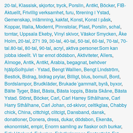
20-tal
,
Klassisk
,
skjortor
,
tryck
,
Porslin
,
Antikt
,
Böcker
,
FIB-
Aktuellt
,
Frivillig verksamhet
,
furu
,
förening i Ystad
,
Gemenskap
,
inlämning
,
kakfat
,
Konst
,
Konst i påsk
,
Koppar
,
litalia
,
Modernt
,
Pinnstolar
,
Plast
,
Porslin
,
schal
,
tomtar
,
Uppsala Ekeby
,
Vinyl skivor
,
Väskor Smycken
,
Åke
Holm
,
20-tal
,
271 39
,
30-tal
,
40-tal
,
50-tal
,
60-tal
,
70-tal
,
70-
tal.80-tal
,
80-tal
,
90-tal
,
acryl
,
aktiva personer.Som kan
jobba ideellt. Vi tar emot dödsbon
,
Aktiviteter
,
Allers
,
Almoge
,
Antik
,
Antikt
,
Arabia
,
begagnat
,
behöver
hjälpSolhjulet - Ystad
,
Bengt Wallien
,
Bengt Lindström
,
Bestick
,
Bidrag
,
bidrag prylar
,
Billigt
,
blus
,
bomull
,
Bord
,
Bordslampor
,
Brudkläder
,
Brukade´gammalt
,
byrå
,
byxor
,
Bälte Tyger
,
Bäst
,
Bästa
,
Bästa loppis
,
Bästa Skåne
,
Bästa
Ystad. Störst
,
Böcker
,
Carl
,
Carl Harrey Sthålhane
,
Carl
Harry Sthålhane
,
Carl Johan
,
cd-skivor
,
celtikglas
,
Chabby
chick
,
China
,
cittchigt
,
clitcigt
,
Dansband
,
dansk
,
donationer
,
Donera
,
dress
,
dukar
,
dödsbon
,
Ekenäs
,
ekonomiskt
,
empir
,
Enorm samling av flaskor och burkar
,