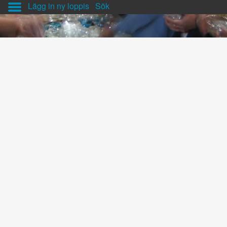
Lägg in ny loppis
Sök