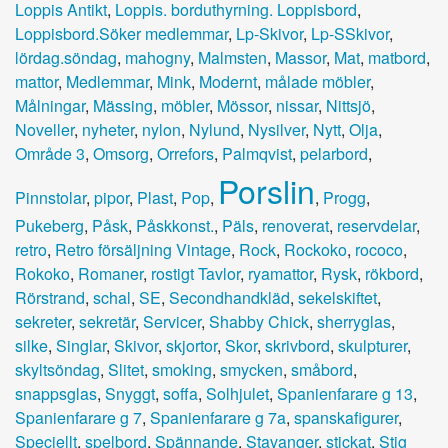
Loppis Antikt
,
Loppis. borduthyrning. Loppisbord
,
Loppisbord.Söker medlemmar
,
Lp-Skivor
,
Lp-SSkivor
,
lördag.söndag
,
mahogny
,
Malmsten
,
Massor
,
Mat
,
matbord
,
mattor
,
Medlemmar
,
Mink
,
Modernt
,
målade möbler
,
Målningar
,
Mässing
,
möbler
,
Mössor
,
nissar
,
Nittsjö
,
Noveller
,
nyheter
,
nylon
,
Nylund
,
Nysilver
,
Nytt
,
Olja
,
Område 3
,
Omsorg
,
Orrefors
,
Palmqvist
,
pelarbord
,
Porslin
Pinnstolar
,
pipor
,
Plast
,
Pop
,
,
Progg
,
Pukeberg
,
Påsk
,
Påskkonst.
,
Päls
,
renoverat
,
reservdelar
,
retro
,
Retro försäljning Vintage
,
Rock
,
Rockoko
,
rococo
,
Rokoko
,
Romaner
,
rostigt Tavlor
,
ryamattor
,
Rysk
,
rökbord
,
Rörstrand
,
schal
,
SE
,
Secondhandkläd
,
sekelskiftet
,
sekreter
,
sekretär
,
Servicer
,
Shabby Chick
,
sherryglas
,
silke
,
Singlar
,
Skivor
,
skjortor
,
Skor
,
skrivbord
,
skulpturer
,
skyltsöndag
,
Slitet
,
smoking
,
smycken
,
småbord
,
snappsglas
,
Snyggt
,
soffa
,
Solhjulet
,
Spanienfarare g 13
,
Spanienfarare g 7
,
Spanienfarare g 7a
,
spanskafigurer
,
Speciellt
,
spelbord
,
Spännande
,
Stavanger
,
stickat
,
Stig