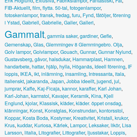
Erik Höglund
,
Exlusiva
,
Fabrikslampor
,
Fantastiskt
,
Fat
,
FIB-Aktuellt
,
film
,
flytta. 50-tal
,
fotogenlampor
,
fotoskenlampor
,
fransk
,
fredag
,
furu
,
Fynd
,
fåtöljer
,
förening
i Ystad
,
Gabriell
,
Gabrielle
,
Galler
,
Galleri
,
Gammalt
,
gammla saker
,
gardiner
,
Gefle
,
Gemenskap
,
Glas
,
Glemmingev 8 Glemmingebro. Olja
,
Golv lampor
,
Golvlampor
,
Gouach
,
Gunnar
,
Gunnar Nylund
,
Gustavsberg
,
gåvor
,
halsdukar
,
Hammarplast
,
Hamnen
,
handarbete
,
hattar
,
hjälp
,
hylla
,
Höganäs
,
Ideell förening
,
IF
loppis
,
IKEA
,
ikt
,
inlämning
,
insamling
,
Intressanta
,
itala
,
italienskt
,
jakaranda
,
Japan
,
Jobba ideellt
,
jugend
,
jul
,
jumprar
,
Kaffe
,
Kaj-Ficaja
,
kannor
,
karaffer
,
Karl Johan
,
Karl-Johan
,
karmstol
,
Kavajer
,
Keramik
,
Kina
,
Kjell
Englund
,
kjolar
,
Klassisk
,
kläder
,
kläder. öppet onsdag
,
klänningar
,
Konst
,
Konstglas
,
Konstrundan
,
kontorsstol
,
Koppar
,
Kosta Boda
,
Kostymer
,
Kreativitet
,
Kristall
,
krukor
,
Krus
,
kuddar
,
Kuriosa
,
Kärlek
,
Lampor
,
Leksaker
,
likör
,
Lisa
Larsson
,
litalia
,
Litografier
,
Littografier
,
ljusstakar
,
Loppis
,