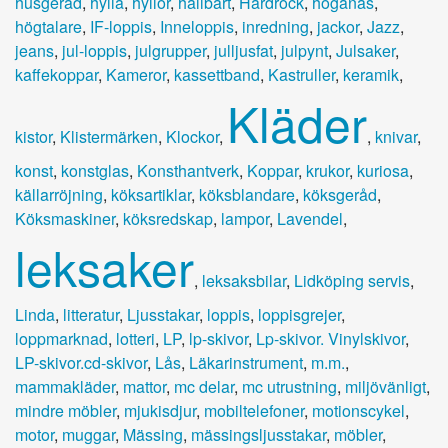
husgeråd
,
hylla
,
hyllor
,
hållbart
,
Hårdrock
,
höganäs
,
högtalare
,
IF-loppis
,
Inneloppis
,
inredning
,
jackor
,
Jazz
,
jeans
,
jul-loppis
,
julgrupper
,
julljusfat
,
julpynt
,
Julsaker
,
kaffekoppar
,
Kameror
,
kassettband
,
Kastruller
,
keramik
,
Kläder
kistor
,
Klistermärken
,
Klockor
,
,
knivar
,
konst
,
konstglas
,
Konsthantverk
,
Koppar
,
krukor
,
kuriosa
,
källarröjning
,
köksartiklar
,
köksblandare
,
köksgeråd
,
Köksmaskiner
,
köksredskap
,
lampor
,
Lavendel
,
leksaker
,
leksaksbilar
,
Lidköping servis
,
Linda
,
litteratur
,
Ljusstakar
,
loppis
,
loppisgrejer
,
loppmarknad
,
lotteri
,
LP
,
lp-skivor
,
Lp-skivor. Vinylskivor
,
LP-skivor.cd-skivor
,
Lås
,
Läkarinstrument
,
m.m.
,
mammakläder
,
mattor
,
mc delar
,
mc utrustning
,
miljövänligt
,
mindre möbler
,
mjukisdjur
,
mobiltelefoner
,
motionscykel
,
motor
,
muggar
,
Mässing
,
mässingsljusstakar
,
möbler
,