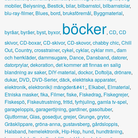
mobiler
,
Belysning
,
Bestick
,
bilar
,
bilbarnstol
,
bilbarnstolar
,
blu-ray-filmer
,
Blues
,
bord
,
bruksföremål
,
Byggmaterial
,
böcker
byråar
,
byråer
,
byst
,
byxor
,
,
CD
,
CD
skivor
,
CD-boxar
,
CD-skivor
,
CD-skovor
,
chabby chic
,
Chill
Out
,
Country
,
crosstrainer
,
cykel
,
cyklar
,
cyklar mm.
,
dam
och herrkläder
,
dammsugare
,
Dance
,
Dansband
,
datorer
,
datorprylar
,
dekoration
,
det kommer att finnas en salig
blandning av saker
,
DIY-material
,
dockor
,
Doftolja
,
drönare
,
dukar
,
DVD
,
DVD-Serier
,
däck
,
elektriska apparater
,
elektronik
,
elektronik(i mängder&#41;
,
Elkabel
,
Elmaterial
,
Etniska masker
,
fika
,
Filmer
,
fiske
,
Fiskedrag
,
Fiskegrejer
,
Fiskespö
,
Fiskeutrustning
,
fritid
,
fyrhjuling
,
gamla tv-spel
,
garageloppis
,
garageröjning
,
gardiner
,
gasoltuber
,
Gjutformar
,
Glas
,
gosedjur
,
grejer
,
Grunge
,
grytor
,
Gräsklippare
,
gröna-anna
,
gustavsberg
,
gårdsloppis
,
Halsband
,
hemelektronik
,
Hip-Hop
,
hund
,
hundträning
,