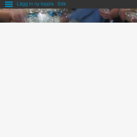
Lägg in ny loppis
Sök