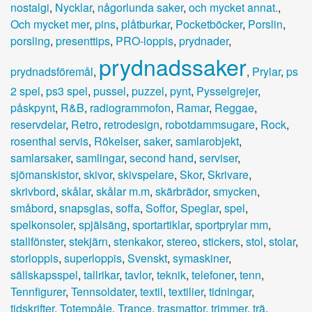
nostalgi
,
Nycklar
,
någorlunda saker
,
och mycket annat.
,
Och mycket mer
,
pins
,
plåtburkar
,
Pocketböcker
,
Porslin
,
porsling
,
presenttips
,
PRO-loppis
,
prydnader
,
prydnadssaker
prydnadsföremål
,
,
Prylar
,
ps
2 spel
,
ps3 spel
,
pussel
,
puzzel
,
pynt
,
Pysselgrejer
,
påskpynt
,
R&B
,
radiogrammofon
,
Ramar
,
Reggae
,
reservdelar
,
Retro
,
retrodesign
,
robotdammsugare
,
Rock
,
rosenthal servis
,
Rökelser
,
saker
,
samlarobjekt
,
samlarsaker
,
samlingar
,
second hand
,
serviser
,
sjömanskistor
,
skivor
,
skivspelare
,
Skor
,
Skrivare
,
skrivbord
,
skålar
,
skålar m.m
,
skärbrädor
,
smycken
,
småbord
,
snapsglas
,
soffa
,
Soffor
,
Speglar
,
spel
,
spelkonsoler
,
spjälsäng
,
sportartiklar
,
sportprylar mm
,
stallfönster
,
stekjärn
,
stenkakor
,
stereo
,
stickers
,
stol
,
stolar
,
storloppis
,
superloppis
,
Svenskt
,
symaskiner
,
sällskapsspel
,
tallrikar
,
tavlor
,
teknik
,
telefoner
,
tenn
,
Tennfigurer
,
Tennsoldater
,
textil
,
textilier
,
tidningar
,
tidskrifter
,
Totempåle
,
Trance
,
trasmattor
,
trimmer
,
trä
,