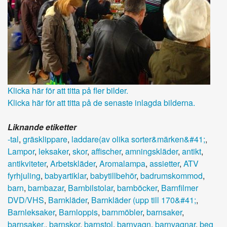
Klicka här för att titta på fler bilder.
Klicka här för att titta på de senaste inlagda bilderna.
Liknande etiketter
-tal
,
gräsklippare
,
laddare(av olika sorter&märken&#41;
,
Lampor
,
leksaker
,
skor
,
affischer
,
amningskläder
,
antikt
,
antikviteter
,
Arbetskläder
,
Aromalampa
,
assietter
,
ATV
fyrhjuling
,
babyartiklar
,
babytillbehör
,
badrumskommod
,
barn
,
barnbazar
,
Barnbilstolar
,
barnböcker
,
Barnfilmer
DVD/VHS
,
Barnkläder
,
Barnkläder (upp till 170&#41;
,
Barnleksaker
,
Barnloppis
,
barnmöbler
,
barnsaker
,
barnsaker.
,
barnskor
,
barnstol
,
barnvagn
,
barnvagnar
,
beg