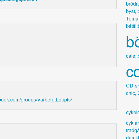
brödr
byst
,
Tomat
båttil
b
cafe
,
c
CD-sk
chic
,
book.com/groups/Varberg.Loppis/
cykel
cyklar
trädg
damkl