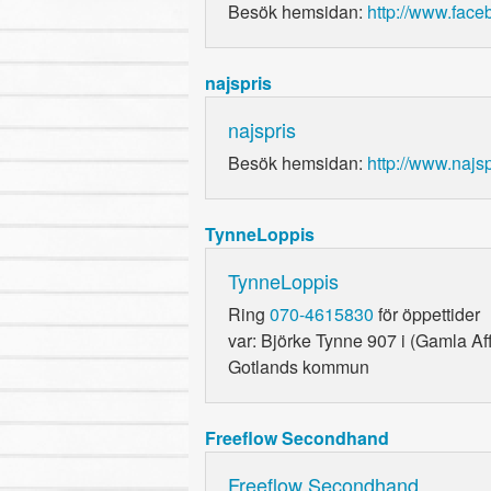
Besök hemsidan:
http://www.face
najspris
najspris
Besök hemsidan:
http://www.najsp
TynneLoppis
TynneLoppis
Ring
070-4615830
för öppettider
var: Björke Tynne 907 i (Gamla A
Gotlands kommun
Freeflow Secondhand
Freeflow Secondhand