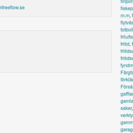
finpor
mfreeflow.se
fiskep
m.m
,
flytvä
fotbol
friluf
fritid
,
fritids
fritid
fyndm
Färgf
förkl
Försä
gaffla
gamla
saker
verkt
gamm
garag