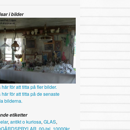
sar i bilder
här för att titta på fler bilder.
 här för att titta på de senaste
a bilderna.
nde etiketter
delar
,
antikt o kuriosa
,
GLAS
,
DGÅRDSPRYLAR
,
00-tal
,
10000kr
,