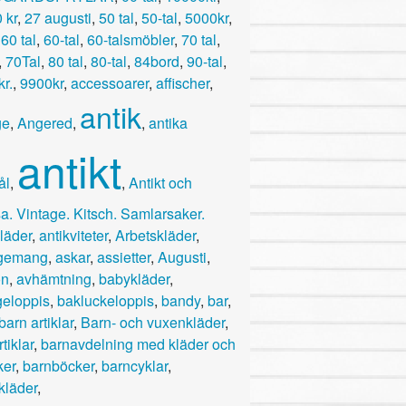
 kr
,
27 augusti
,
50 tal
,
50-tal
,
5000kr
,
,
60 tal
,
60-tal
,
60-talsmöbler
,
70 tal
,
,
70Tal
,
80 tal
,
80-tal
,
84bord
,
90-tal
,
r.
,
9900kr
,
accessoarer
,
affischer
,
antik
ge
,
Angered
,
,
antika
antikt
ål
,
,
Antikt och
a. Vintage. Kitsch. Samlarsaker.
läder
,
antikviteter
,
Arbetskläder
,
ngemang
,
askar
,
assietter
,
Augusti
,
on
,
avhämtning
,
babykläder
,
eloppis
,
bakluckeloppis
,
bandy
,
bar
,
barn artiklar
,
Barn- och vuxenkläder
,
tiklar
,
barnavdelning med kläder och
ker
,
barnböcker
,
barncyklar
,
kläder
,