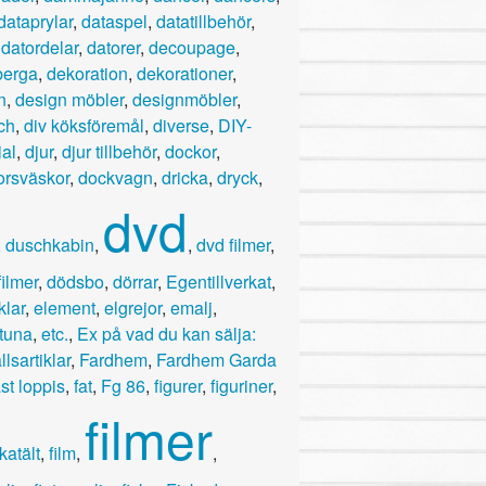
dataprylar
,
dataspel
,
datatillbehör
,
,
datordelar
,
datorer
,
decoupage
,
berga
,
dekoration
,
dekorationer
,
n
,
design möbler
,
designmöbler
,
ch
,
div köksföremål
,
diverse
,
DIY-
ial
,
djur
,
djur tillbehör
,
dockor
,
orsväskor
,
dockvagn
,
dricka
,
dryck
,
dvd
,
duschkabin
,
,
dvd filmer
,
ilmer
,
dödsbo
,
dörrar
,
Egentillverkat
,
klar
,
element
,
elgrejor
,
emalj
,
stuna
,
etc.
,
Ex på vad du kan sälja:
lsartiklar
,
Fardhem
,
Fardhem Garda
ast loppis
,
fat
,
Fg 86
,
figurer
,
figuriner
,
filmer
ikatält
,
film
,
,