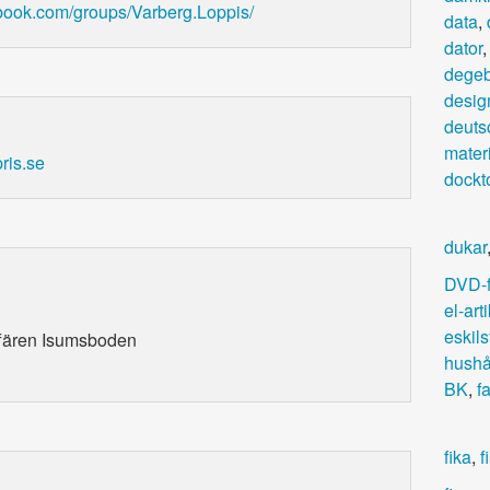
book.com/groups/Varberg.Loppis/
data
,
dator
dege
desig
deuts
mater
ris.se
dockt
dukar
DVD-f
el-arti
eskil
ffären Isumsboden
hushål
BK
,
f
fika
,
f