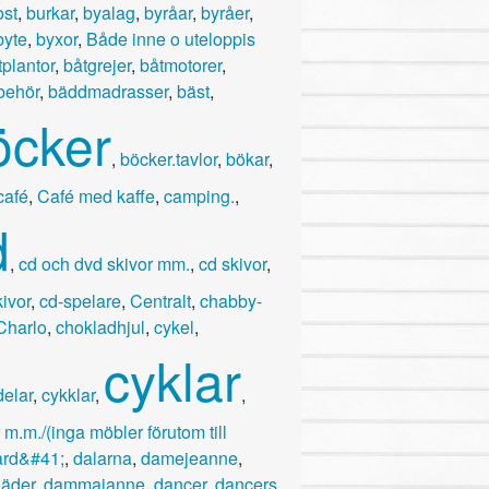
ost
,
burkar
,
byalag
,
byråar
,
byråer
,
byte
,
byxor
,
Både inne o uteloppis
plantor
,
båtgrejer
,
båtmotorer
,
lbehör
,
bäddmadrasser
,
bäst
,
öcker
,
böcker.tavlor
,
bökar
,
café
,
Café med kaffe
,
camping.
,
d
,
cd och dvd skivor mm.
,
cd skivor
,
ivor
,
cd-spelare
,
Centralt
,
chabby-
Charlo
,
chokladhjul
,
cykel
,
cyklar
delar
,
cykklar
,
,
 m.m./(inga möbler förutom till
ård&#41;
,
dalarna
,
damejeanne
,
äder
,
dammajanne
,
dancer
,
dancers
,