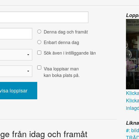
Loppi
Denna dag och framåt
Enbart denna dag
Sök även i intilliggande län
Visa loppisar man
kan boka plats på.
Klicka 
Klicka
inlagd
Likna
#: bil
ige från idag och framåt
TRÄ