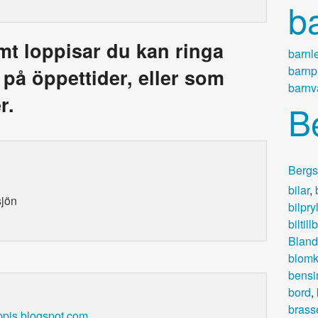
b
amt loppisar du kan ringa
barnl
barnp
a på öppettider, eller som
barnv
r.
B
Bergs
bilar
,
sjön
bilpry
biltil
Bland
blomk
bensi
bord
,
brass
oppis.blogspot.com