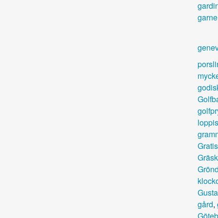
gardi
garne
gene
porsl
mycke
godis
Golfb
golfpr
loppi
gramm
Grati
Gräsk
Grönd
klock
Gusta
gård
,
Göteb