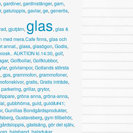
n
,
gardiner
,
gardinstänger
,
garn
,
r
,
gatuloppis
,
gavlar
,
ge
,
generös
,
glas
vad
,
gjutjärn
,
,
glas &
in med mera.Cafe finns
,
glas och
t annat.
,
glass
,
glasögon
,
Godis
,
kiosk.. AUKTION kl.14:30
,
golf
,
agar
,
Golfbollar
,
Golfklubbor
,
ylar
,
golvlampor
,
Gotlands största
s
,
gps
,
grammofon
,
grammofoner
,
ofonskivor
,
gratis
,
Gratis inträde
,
s parkering
,
grillar
,
grytor
,
lippare
,
gröna anna
,
gröna-anna
,
al
,
gubbhörna
,
guld
,
guld&#41;
or
,
Gunillas Bondgårdsprodukter
,
fsberg
,
Gustavsberg
,
gym tillbehör
,
gårdsloppis
,
gästsäng
,
gör det själv
,
org
,
halsband
,
halsdukar
,