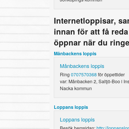
Internetloppisar, s
innan för att få red
öppnar när du ringe
Månbackens loppis
Månbackens loppis
Ring
0707570368
för öppettider
var: Månbacken 2, Saltjö-Boo i In
Nacka kommun
Loppans loppis
Loppans loppis
Besök hemsidan:
http://loppansl