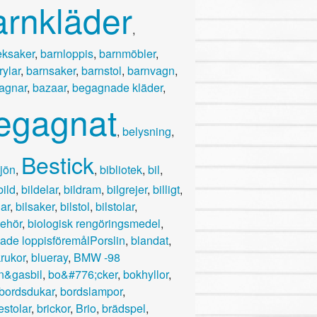
arnkläder
,
eksaker
,
barnloppis
,
barnmöbler
,
rylar
,
barnsaker
,
barnstol
,
barnvagn
,
agnar
,
bazaar
,
begagnade kläder
,
egagnat
,
belysning
,
Bestick
jön
,
,
bibliotek
,
bil
,
bild
,
bildelar
,
bildram
,
bilgrejer
,
billigt
,
lar
,
bilsaker
,
bilstol
,
bilstolar
,
lbehör
,
biologisk rengöringsmedel
,
ade loppisföremålPorslin
,
blandat
,
rukor
,
blueray
,
BMW -98
n&gasbil
,
bo&#776;cker
,
bokhyllor
,
bordsdukar
,
bordslampor
,
estolar
,
brickor
,
Brio
,
brädspel
,