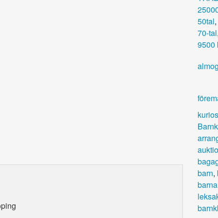
25000
50tal
70-tal
9500 k
almo
förem
kurios
Barnk
arra
aukti
bagag
barn
,
barnar
leksa
öping
barnk