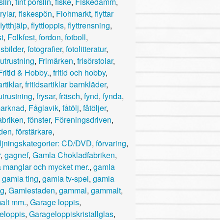
slin
,
fint porslin
,
fiske
,
Fiskedamm
,
rylar
,
fiskespön
,
Flohmarkt
,
flyttar
flytthjälp
,
flyttloppis
,
flyttrensning
,
st
,
Folkfest
,
fordon
,
fotboll
,
lsbilder
,
fotografier
,
fotolitteratur
,
tsutrustning
,
Frimärken
,
frisörstolar
,
Fritid & Hobby.
,
fritid och hobby
,
artiklar
,
fritidsartiklar barnkläder
,
sutrustning
,
frysar
,
fräsch
,
fynd
,
fynda
,
arknad
,
Fåglavik
,
fåtölj
,
fåtöljer
,
abriken
,
fönster
,
Föreningsdriven
,
äden
,
förstärkare
,
ljningskategorier: CD/DVD
,
förvaring
,
r
,
gagnef
,
Gamla Chokladfabriken
,
 manglar och mycket mer.
,
gamla
,
gamla ting
,
gamla tv-spel
,
gamla
yg
,
Gamlestaden
,
gammal
,
gammalt
,
alt mm.
,
Garage loppis
,
eloppis
,
Garageloppiskristallglas
,