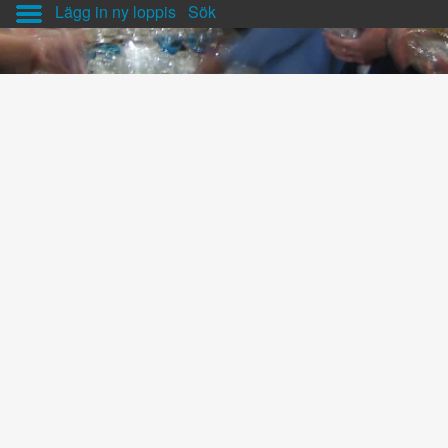
Lägg in ny loppis
Sök