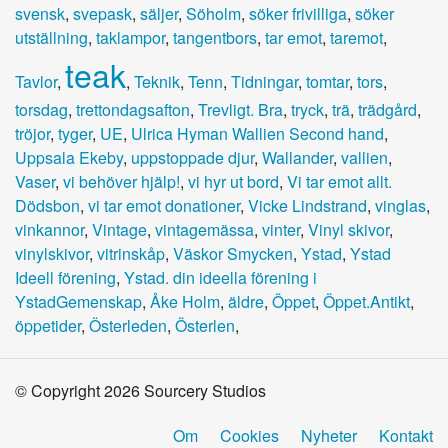
svensk
,
svepask
,
säljer
,
Söholm
,
söker frivilliga
,
söker
utställning
,
taklampor
,
tangentbors
,
tar emot
,
taremot
,
teak
Tavlor
,
,
Teknik
,
Tenn
,
Tidningar
,
tomtar
,
tors
,
torsdag
,
trettondagsafton
,
Trevligt. Bra
,
tryck
,
trä
,
trädgård
,
tröjor
,
tyger
,
UE
,
Ulrica Hyman Wallien Second hand
,
Uppsala Ekeby
,
uppstoppade djur
,
Wallander
,
vallien
,
Vaser
,
vi behöver hjälp!
,
vi hyr ut bord
,
Vi tar emot allt.
Dödsbon
,
vi tar emot donationer
,
Vicke Lindstrand
,
vinglas
,
vinkannor
,
Vintage
,
vintagemässa
,
vinter
,
Vinyl skivor
,
vinylskivor
,
vitrinskåp
,
Väskor Smycken
,
Ystad
,
Ystad
Ideell förening
,
Ystad. din ideella förening i
YstadGemenskap
,
Åke Holm
,
äldre
,
Öppet
,
Öppet.Antikt
,
öppetider
,
Österleden
,
Österlen
,
© Copyright 2026 Sourcery Studios
Om
Cookies
Nyheter
Kontakt