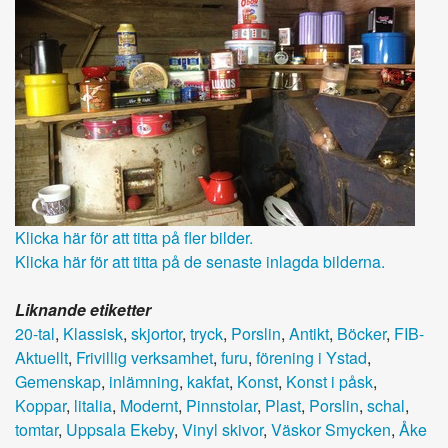
Klicka här för att titta på fler bilder.
Klicka här för att titta på de senaste inlagda bilderna.
Liknande etiketter
20-tal
,
Klassisk
,
skjortor
,
tryck
,
Porslin
,
Antikt
,
Böcker
,
FIB-
Aktuellt
,
Frivillig verksamhet
,
furu
,
förening i Ystad
,
Gemenskap
,
inlämning
,
kakfat
,
Konst
,
Konst i påsk
,
Koppar
,
litalia
,
Modernt
,
Pinnstolar
,
Plast
,
Porslin
,
schal
,
tomtar
,
Uppsala Ekeby
,
Vinyl skivor
,
Väskor Smycken
,
Åke