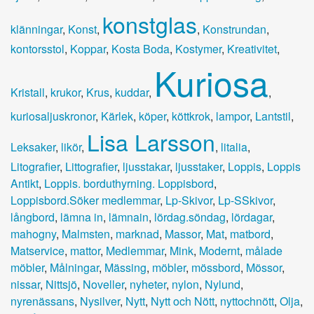
konstglas
klänningar
,
Konst
,
,
Konstrundan
,
kontorsstol
,
Koppar
,
Kosta Boda
,
Kostymer
,
Kreativitet
,
Kuriosa
Kristall
,
krukor
,
Krus
,
kuddar
,
,
kuriosaljuskronor
,
Kärlek
,
köper
,
köttkrok
,
lampor
,
Lantstil
,
Lisa Larsson
Leksaker
,
likör
,
,
litalia
,
Litografier
,
Littografier
,
ljusstakar
,
ljusstaker
,
Loppis
,
Loppis
Antikt
,
Loppis. borduthyrning. Loppisbord
,
Loppisbord.Söker medlemmar
,
Lp-Skivor
,
Lp-SSkivor
,
långbord
,
lämna in
,
lämnain
,
lördag.söndag
,
lördagar
,
mahogny
,
Malmsten
,
marknad
,
Massor
,
Mat
,
matbord
,
Matservice
,
mattor
,
Medlemmar
,
Mink
,
Modernt
,
målade
möbler
,
Målningar
,
Mässing
,
möbler
,
mössbord
,
Mössor
,
nissar
,
Nittsjö
,
Noveller
,
nyheter
,
nylon
,
Nylund
,
nyrenässans
,
Nysilver
,
Nytt
,
Nytt och Nött
,
nyttochnött
,
Olja
,