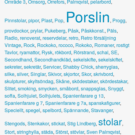
Område 3
,
Omsorg
,
Orrefors
,
Palmqvist
,
pelarbord
,
Porslin
Pinnstolar
,
pipor
,
Plast
,
Pop
,
,
Progg
,
provdockor
,
prylar
,
Pukeberg
,
Påsk
,
Påskkonst.
,
Päls
,
Radio
,
renoverat
,
reservdelar
,
retro
,
Retro försäljning
Vintage
,
Rock
,
Rockoko
,
rococo
,
Rokoko
,
Romaner
,
rostigt
Tavlor
,
ryamattor
,
Rysk
,
rökbord
,
Rörstrand
,
schal
,
SE
,
Secondhand
,
Secondhandkläd
,
sekelskifte
,
sekelskiftet
,
sekreter
,
sekretär
,
Servicer
,
Shabby Chick
,
sherryglas
,
silke
,
silver
,
Singlar
,
Skivor
,
skjortor
,
Skor
,
skrivbord
,
skulpturer
,
skyltsöndag
,
Skåne
,
sködestaker
,
skördestakar
,
Slitet
,
smoking
,
smycken
,
småbord
,
snappsglas
,
Snyggt
,
soffa
,
Solhjulet
,
Solhjulets
,
Spanienfarare g 13
,
Spanienfarare g 7
,
Spanienfarare g 7a
,
spanskafigurer
,
Speciellt
,
spegel
,
spelbord
,
Spännande
,
Stavanger
,
stolar
Stengods
,
Stenkakor
,
stickat
,
Stig Lindberg
,
,
Stort
,
stringhylla
,
städa
,
Störst
,
stövlar
,
Sven Palmqvist
,