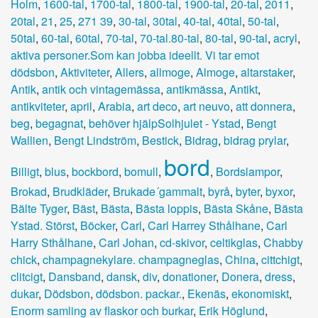
Holm
,
1600-tal
,
1700-tal
,
1800-tal
,
1900-tal
,
20-tal
,
2011
,
20tal
,
21
,
25
,
271 39
,
30-tal
,
30tal
,
40-tal
,
40tal
,
50-tal
,
50tal
,
60-tal
,
60tal
,
70-tal
,
70-tal.80-tal
,
80-tal
,
90-tal
,
acryl
,
aktiva personer.Som kan jobba ideellt. Vi tar emot
dödsbon
,
Aktiviteter
,
Allers
,
allmoge
,
Almoge
,
altarstaker
,
Antik
,
antik och vintagemässa
,
antikmässa
,
Antikt
,
antikviteter
,
april
,
Arabia
,
art deco
,
art neuvo
,
att donnera
,
beg
,
begagnat
,
behöver hjälpSolhjulet - Ystad
,
Bengt
Wallien
,
Bengt Lindström
,
Bestick
,
Bidrag
,
bidrag prylar
,
bord
Billigt
,
blus
,
bockbord
,
bomull
,
,
Bordslampor
,
Brokad
,
Brudkläder
,
Brukade´gammalt
,
byrå
,
byter
,
byxor
,
Bälte Tyger
,
Bäst
,
Bästa
,
Bästa loppis
,
Bästa Skåne
,
Bästa
Ystad. Störst
,
Böcker
,
Carl
,
Carl Harrey Sthålhane
,
Carl
Harry Sthålhane
,
Carl Johan
,
cd-skivor
,
celtikglas
,
Chabby
chick
,
champagnekylare. champagneglas
,
China
,
cittchigt
,
clitcigt
,
Dansband
,
dansk
,
div
,
donationer
,
Donera
,
dress
,
dukar
,
Dödsbon
,
dödsbon. packar.
,
Ekenäs
,
ekonomiskt
,
Enorm samling av flaskor och burkar
,
Erik Höglund
,