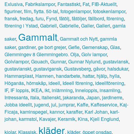
Exlusiva
,
Fabrikslampor
,
Fantastiskt
,
Fat
,
FIB-Aktuellt
,
figuriner
,
film
,
flytta. 50-tal
,
fotogenlampor
,
fotoskenlampor
,
fransk
,
fredag
,
furu
,
Fynd
,
fåtölj
,
fåtöljer
,
fällbord
,
förening
,
förening i Ystad
,
Gabriell
,
Gabrielle
,
Galler
,
Galleri
,
gamla
Gammalt
saker
,
,
Gammalt och Nytt
,
gammla
saker
,
gardiner
,
ge bort grejer
,
Gefle
,
Gemenskap
,
Glas
,
Glemmingev 8 Glemmingebro. Olja
,
Golv lampor
,
Golvlampor
,
Gouach
,
Gunnar
,
Gunnar Nylund
,
gustaviansk
,
gustavianskt
,
gustavigansk
,
Gustavsberg
,
gåvor
,
halsdukar
,
Hammarplast
,
Hamnen
,
handarbete
,
hattar
,
hjälp
,
hylla
,
Höganäs
,
hörnskåp
,
ideell
,
Ideell förening
,
ideellförening
,
IF
,
IF loppis
,
IKEA
,
ikt
,
inlämning
,
Inneloppis
,
insamling
,
Intressanta
,
itala
,
italienskt
,
jakaranda
,
Japan
,
jardinerre
,
Jobba ideellt
,
jugend
,
jul
,
jumprar
,
Kaffe
,
Kaffeservice
,
Kaj-
Ficaja
,
kaminspegel
,
kannor
,
karaffer
,
Karl Johan
,
karl-
johan
,
karmstol
,
Kavajer
,
Keramik
,
Kina
,
Kjell Englund
,
kläder
kjolar
,
Klassisk
,
,
kläder. öppet onsdag
,