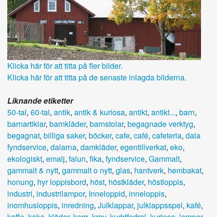
Klicka här för att titta på fler bilder.
Klicka här för att titta på de senaste inlagda bilderna.
Liknande etiketter
50-tal
,
60-tal
,
antik
,
antik & kuriosa
,
antikt
,
antikt...
,
barn
,
barnartiklar
,
barnkläder
,
barnstolar
,
begagnade verktyg
,
begagnat
,
billiga saker
,
böcker
,
cafe
,
café
,
cafeteria
,
dala
fyndservice
,
dalarna
,
damkläder
,
egentillverkat
,
eko
,
ekologiskt
,
emalj
,
falun
,
fika
,
fyndservice
,
Gammalt
,
gammalt & nytt
,
gammalt o nytt
,
glas
,
hantverk
,
hembakat
,
honung
,
hyr loppisbord
,
höst
,
höstkläder
,
höstloppis
,
industri
,
industrilampor
,
Inneloppid
,
inneloppis
,
inomhusloppis
,
inredning
,
Julklappar
,
julklappsspel
,
kafé
,
kaffe
,
kaka
,
kläder
,
korg
,
krav
,
kuddfodral
,
kuriosa
,
lampor
,