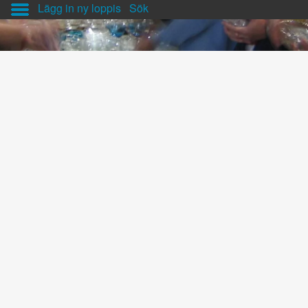
Lägg in ny loppis
Sök