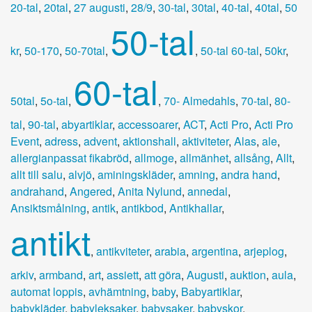
20-tal
,
20tal
,
27 augusti
,
28/9
,
30-tal
,
30tal
,
40-tal
,
40tal
,
50
50-tal
kr
,
50-170
,
50-70tal
,
,
50-tal 60-tal
,
50kr
,
60-tal
50tal
,
5o-tal
,
,
70- Almedahls
,
70-tal
,
80-
tal
,
90-tal
,
abyartiklar
,
accessoarer
,
ACT
,
Acti Pro
,
Acti Pro
Event
,
adress
,
advent
,
aktionshall
,
aktiviteter
,
Alas
,
ale
,
allergianpassat fikabröd
,
allmoge
,
allmänhet
,
allsång
,
Allt
,
allt till salu
,
alvjö
,
aminingskläder
,
amning
,
andra hand
,
andrahand
,
Angered
,
Anita Nylund
,
annedal
,
Ansiktsmålning
,
antik
,
antikbod
,
Antikhallar
,
antikt
,
antikviteter
,
arabia
,
argentina
,
arjeplog
,
arkiv
,
armband
,
art
,
assiett
,
att göra
,
Augusti
,
auktion
,
aula
,
automat loppis
,
avhämtning
,
baby
,
Babyartiklar
,
babykläder
,
babyleksaker
,
babysaker
,
babyskor
,