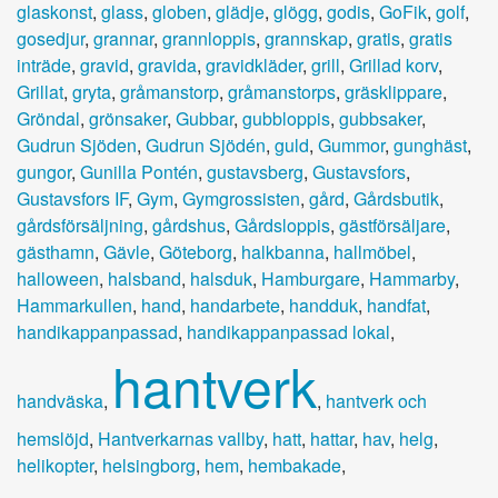
glaskonst
,
glass
,
globen
,
glädje
,
glögg
,
godis
,
GoFik
,
golf
,
gosedjur
,
grannar
,
grannloppis
,
grannskap
,
gratis
,
gratis
inträde
,
gravid
,
gravida
,
gravidkläder
,
grill
,
Grillad korv
,
Grillat
,
gryta
,
gråmanstorp
,
gråmanstorps
,
gräsklippare
,
Gröndal
,
grönsaker
,
Gubbar
,
gubbloppis
,
gubbsaker
,
Gudrun Sjöden
,
Gudrun Sjödén
,
guld
,
Gummor
,
gunghäst
,
gungor
,
Gunilla Pontén
,
gustavsberg
,
Gustavsfors
,
Gustavsfors IF
,
Gym
,
Gymgrossisten
,
gård
,
Gårdsbutik
,
gårdsförsäljning
,
gårdshus
,
Gårdsloppis
,
gästförsäljare
,
gästhamn
,
Gävle
,
Göteborg
,
halkbanna
,
hallmöbel
,
halloween
,
halsband
,
halsduk
,
Hamburgare
,
Hammarby
,
Hammarkullen
,
hand
,
handarbete
,
handduk
,
handfat
,
handikappanpassad
,
handikappanpassad lokal
,
hantverk
handväska
,
,
hantverk och
hemslöjd
,
Hantverkarnas vallby
,
hatt
,
hattar
,
hav
,
helg
,
helikopter
,
helsingborg
,
hem
,
hembakade
,