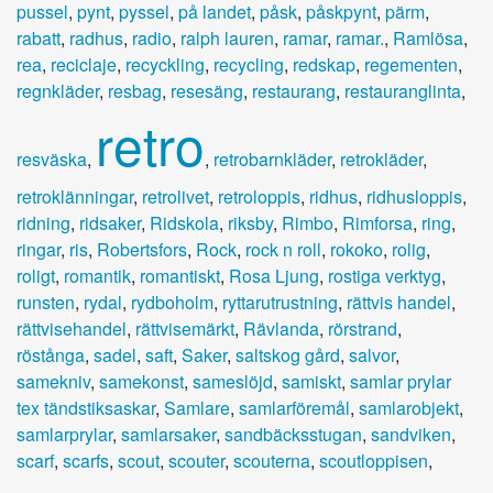
pussel
,
pynt
,
pyssel
,
på landet
,
påsk
,
påskpynt
,
pärm
,
rabatt
,
radhus
,
radio
,
ralph lauren
,
ramar
,
ramar.
,
Ramlösa
,
rea
,
reciclaje
,
recyckling
,
recycling
,
redskap
,
regementen
,
regnkläder
,
resbag
,
resesäng
,
restaurang
,
restauranglinta
,
retro
resväska
,
,
retrobarnkläder
,
retrokläder
,
retroklänningar
,
retrolivet
,
retroloppis
,
ridhus
,
ridhusloppis
,
ridning
,
ridsaker
,
Ridskola
,
riksby
,
Rimbo
,
Rimforsa
,
ring
,
ringar
,
ris
,
Robertsfors
,
Rock
,
rock n roll
,
rokoko
,
rolig
,
roligt
,
romantik
,
romantiskt
,
Rosa Ljung
,
rostiga verktyg
,
runsten
,
rydal
,
rydboholm
,
ryttarutrustning
,
rättvis handel
,
rättvisehandel
,
rättvisemärkt
,
Rävlanda
,
rörstrand
,
röstånga
,
sadel
,
saft
,
Saker
,
saltskog gård
,
salvor
,
samekniv
,
samekonst
,
sameslöjd
,
samiskt
,
samlar prylar
tex tändstiksaskar
,
Samlare
,
samlarföremål
,
samlarobjekt
,
samlarprylar
,
samlarsaker
,
sandbäcksstugan
,
sandviken
,
scarf
,
scarfs
,
scout
,
scouter
,
scouterna
,
scoutloppisen
,