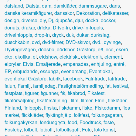
dalsland
,
Dalsta
,
dam
,
damkläder
,
dammsugare
,
dans
,
danska keramikfigurer
,
dansskor
,
Dekoration
,
delikatesser
,
design
,
diverse
,
diy
,
Dj
,
djupsås
,
djur
,
docka
,
dockor
,
donuts
,
drakar
,
dricka
,
Drive-in
,
drive-in-loppis
,
driveinloppis
,
drop-in
,
dryck
,
duk
,
dukar
,
durkslag
,
duschkabin
,
dvd
,
dvd-filmer
,
DVD-skivor
,
dvd.
,
dyvinge
,
Dyvingevägen
,
dödsbo
,
dödsbon Grästorp
,
e6
,
eco
,
ekerö
,
eko
,
ekofika
,
el
,
eldshow
,
elektriskt
,
elektronik
,
element
,
elprylar
,
Elvis
,
Emaljerade
,
empanadas
,
enhjuling
,
entré
,
EP
,
erbjudande
,
essunga
,
evenemang
,
Eventlokal
,
eventlokal Grästorp
,
fabrik
,
facebook
,
Fair-trade
,
fairtrade
,
falun
,
Familj
,
familjedag
,
Fastighetsförmedling
,
fat
,
festival
,
festplats
,
figurer
,
figuriner
,
fik
,
fikabröd
,
Fikafest
,
fikaförsäljning
,
fikaförsäljning.
,
film
,
filmer
,
Finel
,
finkläder
,
Finland
,
finloppis
,
finska
,
fiskdamm
,
fiske
,
Fiskedamm
,
flea
market
,
flickkläder
,
flyktinghjälp
,
folkfest
,
folkungagatan
,
folkungakyrkan
,
fonduegryta
,
food
,
Foodtruck
,
fosie
,
Fosieby
,
fotboll
,
fotboll.
,
fotbollsgolf
,
Foto
,
foto konst
,