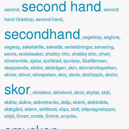
second hand
second
,
,
second
hand Grästorp
,
second-hand
,
secondhand
,
segeltorp
,
seglora
,
segway
,
sekelskifte
,
sekretär
,
serietidningar
,
servering
,
servis
,
sexleksaker
,
shabby chic
,
shabby shic
,
silver
,
silversmide
,
sjalar
,
sjuhärad
,
sjuntorp
,
Skaftämnen
,
skepplanda
,
skidor
,
skidvägen
,
skin
,
skinnarviksparken
,
skiver
,
skivor
,
skivspelare
,
skoj
,
skola
,
skolloppis
,
skolor
,
skor
,
skridskor
,
skrivbord
,
skrot
,
skyltar
,
skål
,
skålar
,
skåne
,
skånetranås
,
skåp
,
skänk
,
skärbräda
,
skärgård
,
skärm
,
skötbord
,
slips
,
slott
,
släpvagnsloppis
,
slöjd
,
Smart
,
smide
,
Smink
,
smycke
,