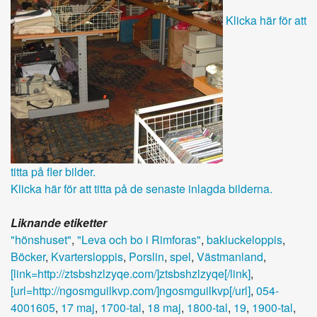
Klicka här för att
titta på fler bilder.
Klicka här för att titta på de senaste inlagda bilderna.
Liknande etiketter
"hönshuset"
,
"Leva och bo i Rimforas"
,
bakluckeloppis
,
Böcker
,
Kvartersloppis
,
Porslin
,
spel
,
Västmanland
,
[link=http://ztsbshzlzyqe.com/]ztsbshzlzyqe[/link]
,
[url=http://ngosmguilkvp.com/]ngosmguilkvp[/url]
,
054-
4001605
,
17 maj
,
1700-tal
,
18 maj
,
1800-tal
,
19
,
1900-tal
,