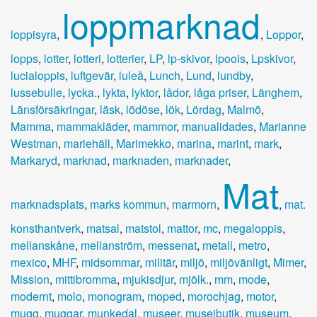
loppmarknad
loppisyra
,
,
Loppor
,
lopps
,
lotter
,
lotteri
,
lotterier
,
LP
,
lp-skivor
,
lpoois
,
Lpskivor
,
lucialoppis
,
luftgevär
,
luleå
,
Lunch
,
Lund
,
lundby
,
lussebulle
,
lycka.
,
lykta
,
lyktor
,
lådor
,
låga priser
,
Länghem
,
Länsförsäkringar
,
läsk
,
lödöse
,
lök
,
Lördag
,
Malmö
,
Mamma
,
mammakläder
,
mammor
,
manualidades
,
Marianne
Westman
,
mariehäll
,
Marimekko
,
marina
,
marint
,
mark
,
Markaryd
,
marknad
,
marknaden
,
marknader
,
Mat
marknadsplats
,
marks kommun
,
marmorn
,
,
mat.
konsthantverk
,
matsal
,
matstol
,
mattor
,
mc
,
megaloppis
,
mellanskåne
,
mellanström
,
messenat
,
metall
,
metro
,
mexico
,
MHF
,
midsommar
,
militär
,
miljö
,
miljövänligt
,
Mimer
,
Mission
,
mittibromma
,
mjukisdjur
,
mjölk.
,
mm
,
mode
,
modernt
,
molo
,
monogram
,
moped
,
morochjag
,
motor
,
mugg
,
muggar
,
munkedal
,
museer
,
museibutik
,
museum
,