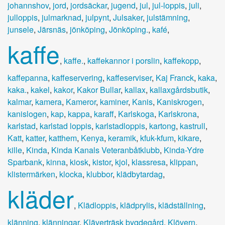
johannshov
,
jord
,
jordsäckar
,
jugend
,
jul
,
jul-loppis
,
juli
,
julloppis
,
julmarknad
,
julpynt
,
Julsaker
,
julstämning
,
junsele
,
Järsnäs
,
jönköping
,
Jönköping.
,
kafé
,
kaffe
,
kaffe.
,
kaffekannor i porslin
,
kaffekopp
,
kaffepanna
,
kaffeservering
,
kaffeserviser
,
Kaj Franck
,
kaka
,
kaka.
,
kakel
,
kakor
,
Kakor Bullar
,
kallax
,
kallaxgårdsbutik
,
kalmar
,
kamera
,
Kameror
,
kaminer
,
Kanis
,
Kaniskrogen
,
kanislogen
,
kap
,
kappa
,
karaff
,
Karlskoga
,
Karlskrona
,
karlstad
,
karlstad loppis
,
karlstadloppis
,
kartong
,
kastrull
,
Katt
,
katter
,
katthem
,
Kenya
,
keramik
,
kfuk-kfum
,
kikare
,
kille
,
Kinda
,
Kinda Kanals Veteranbåtklubb
,
Kinda-Ydre
Sparbank
,
kinna
,
kiosk
,
kistor
,
kjol
,
klassresa
,
klippan
,
klistermärken
,
klocka
,
klubbor
,
klädbytardag
,
kläder
,
Klädloppis
,
klädprylis
,
klädställning
,
klänning
,
klänningar
,
Kläverträsk bygdegård
,
Klövern
,