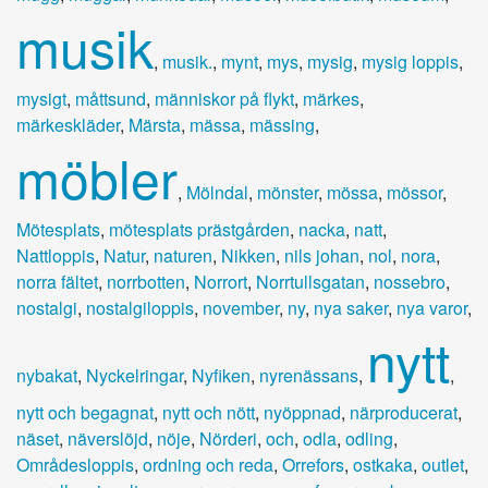
musik
,
musik.
,
mynt
,
mys
,
mysig
,
mysig loppis
,
mysigt
,
måttsund
,
människor på flykt
,
märkes
,
märkeskläder
,
Märsta
,
mässa
,
mässing
,
möbler
,
Mölndal
,
mönster
,
mössa
,
mössor
,
Mötesplats
,
mötesplats prästgården
,
nacka
,
natt
,
Nattloppis
,
Natur
,
naturen
,
Nikken
,
nils johan
,
nol
,
nora
,
norra fältet
,
norrbotten
,
Norrort
,
Norrtullsgatan
,
nossebro
,
nostalgi
,
nostalgiloppis
,
november
,
ny
,
nya saker
,
nya varor
,
nytt
nybakat
,
Nyckelringar
,
Nyfiken
,
nyrenässans
,
,
nytt och begagnat
,
nytt och nött
,
nyöppnad
,
närproducerat
,
näset
,
näverslöjd
,
nöje
,
Nörderi
,
och
,
odla
,
odling
,
Områdesloppis
,
ordning och reda
,
Orrefors
,
ostkaka
,
outlet
,