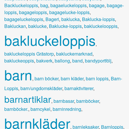
Backluckeloppis
,
bag
,
bagaeluckeloppis
,
bagage
,
bagage-
loppis
,
bagageloppis
,
bagagelucke-loppis
,
bagageluckeloppis
,
Bageri
,
baklucka
,
Baklucka-loppis
,
Bakluckan
,
baklucke
,
Baklucke-loppis
,
bakluckelooppis
,
bakluckeloppis
,
bakluckeloppis Grästorp
,
bakluckemarknad
,
bakluckeoppis
,
bakverk
,
ballong
,
band
,
bandyportfölj
,
barn
,
barn böcker
,
barn kläder
,
barn loppis
,
Barn-
Loppis
,
barn/ungdomskläder
,
barnaktiviterer
,
barnartiklar
,
barnbasar
,
barnböcker
,
barnböcker.
,
barncykel
,
barninredning
,
barnkläder
,
barnleksaker
,
Barnloppis
,