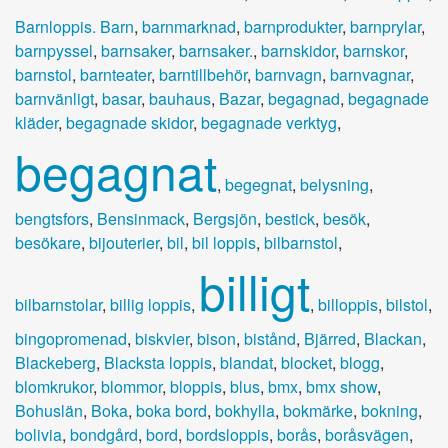
Barnloppis. Barn
,
barnmarknad
,
barnprodukter
,
barnprylar
,
barnpyssel
,
barnsaker
,
barnsaker.
,
barnskidor
,
barnskor
,
barnstol
,
barnteater
,
barntillbehör
,
barnvagn
,
barnvagnar
,
barnvänligt
,
basar
,
bauhaus
,
Bazar
,
begagnad
,
begagnade
kläder
,
begagnade skidor
,
begagnade verktyg
,
begagnat
,
begegnat
,
belysning
,
bengtsfors
,
Bensinmack
,
Bergsjön
,
bestick
,
besök
,
besökare
,
bijouterier
,
bil
,
bil loppis
,
bilbarnstol
,
billigt
bilbarnstolar
,
billig loppis
,
,
billoppis
,
bilstol
,
bingopromenad
,
biskvier
,
bison
,
bistånd
,
Bjärred
,
Blackan
,
Blackeberg
,
Blacksta loppis
,
blandat
,
blocket
,
blogg
,
blomkrukor
,
blommor
,
bloppis
,
blus
,
bmx
,
bmx show
,
Bohuslän
,
Boka
,
boka bord
,
bokhylla
,
bokmärke
,
bokning
,
bolivia
,
bondgård
,
bord
,
bordsloppis
,
borås
,
boråsvägen
,