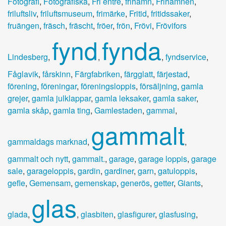
Fotografi
,
Fotografiska
,
Fri entré
,
frihamn
,
Frihamnen
,
friluftsliv
,
friluftsmuseum
,
frimärke
,
Fritid
,
fritidssaker
,
fruängen
,
fräsch
,
fräscht
,
fröer
,
frön
,
Frövi
,
Frövifors
fynd
fynda
Lindesberg
,
,
,
fyndservice
,
Fåglavik
,
fårskinn
,
Färgfabriken
,
färgglatt
,
färjestad
,
förening
,
föreningar
,
föreningsloppis
,
försäljning
,
gamla
grejer
,
gamla julklappar
,
gamla leksaker
,
gamla saker
,
gamla skåp
,
gamla ting
,
Gamlestaden
,
gammal
,
gammalt
gammaldags marknad
,
,
gammalt och nytt
,
gammalt.
,
garage
,
garage loppis
,
garage
sale
,
garageloppis
,
gardin
,
gardiner
,
garn
,
gatuloppis
,
gefle
,
Gemensam
,
gemenskap
,
generös
,
getter
,
Giants
,
glas
glada
,
,
glasbiten
,
glasfigurer
,
glasfusing
,