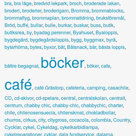
bra
,
bra läge
,
bredvid lekpark
,
broch
,
broderade lakan
,
broderi
,
broderier
,
broderigarn
,
Bromma
,
brommablocks
,
brommaflyg
,
brommaplan
,
brommatidning
,
bruksföremål
,
Bröd
,
buffé
,
bullar
,
bulle
,
burkar
,
buskar
,
buss
,
butik
,
butiksrea
,
by
,
byadag perenner
,
Byahuset
,
Byaloppis
,
bygdegård
,
bygdegårdsloppis
,
bygg
,
byggmax
,
byrå
,
bytarhörna
,
bytes
,
byxor
,
båt
,
Båtsnack
,
bär
,
bästa loppis
,
böcker
bättre begagnat
,
,
böker
,
cafe
,
café
,
café Grästorp
,
cafeteria
,
camping
,
casachile
,
CD
,
cd-skivor
,
cd-spelare
,
central
,
centralskolan
,
centralt
,
centrum
,
chabby chic
,
chabby-chic
,
chabbychic
,
charter
,
chile
,
chilenosensuecia
,
chilenskmat
,
chokladbollar
,
churros
,
cirkus
,
city
,
citygross
,
cocacola
,
colombia
,
Country
,
Cycklar
,
cykel
,
Cykeldag
,
cykelkarbidlampa
,
cykelreparationer
,
cyklar
,
dala fyndservice
,
dalarna
,