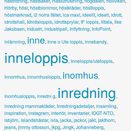
hästridning
,
hästsaker
,
Hästutrustning
,
högdalen
,
höllviken
,
Hörby
,
höst
,
höstblommor
,
höstkläder
,
höstloppis
,
höstmarknad
,
i2 norra fältet
,
ica maxi
,
ideellt
,
ideelt
,
idrott
,
idrottshall
,
Idrottsloppis
,
idrottsprylar
,
IF loppis
,
iittala
,
Ilse
Jakobsen
,
industri
,
industripall
,
Inflyttning
,
InfoPoint
,
inne
inlämning
,
,
Inne o Ute loppis
,
innebandy
,
inneloppis
,
Inneloppis/uteloppis
,
inomhus
Innomhus
,
innomhusloppis
,
,
inredning
Inomhusloppis
,
inredni g
,
,
inredning mammakläder
,
Inredningsdetaljer
,
insamling
,
inspiration
,
instagram
,
interiör
,
inventarier
,
IOGT-NTO
,
isbjörn
,
islandshästar
,
ivla
,
jacka
,
jackor
,
jakt
,
jakthorn
,
jeans
,
jimmy ottosson
,
jkpg
,
Jmgk
,
Johanneberg
,