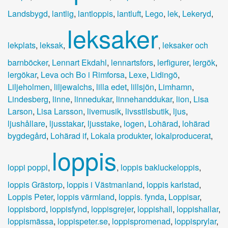
Landsbygd
,
lantlig
,
lantloppis
,
lantluft
,
Lego
,
lek
,
Lekeryd
,
leksaker
lekplats
,
leksak
,
,
leksaker och
barnböcker
,
Lennart Ekdahl
,
lennartsfors
,
lerfigurer
,
lergök
,
lergökar
,
Leva och Bo i Rimforsa
,
Lexe
,
Lidingö
,
Liljeholmen
,
liljewalchs
,
lilla edet
,
lillsjön
,
Limhamn
,
Lindesberg
,
linne
,
linnedukar
,
linnehanddukar
,
lion
,
Lisa
Larson
,
Lisa Larsson
,
livemusik
,
livsstilsbutik
,
ljus
,
ljushållare
,
ljusstakar
,
ljusstake
,
logen
,
Lohärad
,
lohärad
bygdegård
,
Lohärad if
,
Lokala produkter
,
lokalproducerat
,
loppis
loppi poppi
,
,
loppis bakluckeloppis
,
loppis Grästorp
,
loppis i Västmanland
,
loppis karlstad
,
Loppis Peter
,
loppis värmland
,
loppis. fynda
,
Loppisar
,
loppisbord
,
loppisfynd
,
loppisgrejer
,
loppishall
,
loppishallar
,
loppismässa
,
loppispeter.se
,
loppispromenad
,
loppisprylar
,