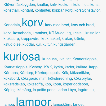
Klöverträskbygden
,
knallar
,
kniv
,
kockum
,
kolonilott
,
konst
,
konsthall
,
kontant
,
kontanter
,
koppar
,
korg
,
korstygnstavlor
,
korv
Kortedala
,
,
korv med bröd
,
korv och bröd
,
korv.
,
kostaboda
,
kramfors
,
KRAV-odling
,
kristall
,
kristaller
,
krokstorp
,
kroppsvård
,
krukmakeri
,
krukor
,
krönta
,
kstudio.se
,
kuddar
,
kul
,
kultur
,
kungsgården
,
kuriosa
,
kuriousa
,
kvalitet
,
Kvartersloppis
,
Kvartetsloppis
,
Kviberg
,
KVK
,
kyrka
,
käder
,
källare
,
käpp
,
Kärnans
,
Kärrtorp
,
Kärrtorp loppis
,
Kök
,
köksartiklar
,
köksbord
,
köksgeråd m.m
,
köksinredning
,
köksprylar
,
köksredskap
,
kökssoffa
,
köp
,
köpa
,
köper dödsbon
,
Köping
,
körsång
,
la petite perle
,
ladan i byn
,
lagård.nu
,
lampor
lampa
,
,
lampskärm
,
landet
,