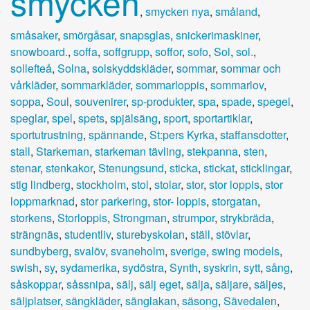
smycken
,
smycken nya
,
småland
,
småsaker
,
smörgåsar
,
snapsglas
,
snickerimaskiner
,
snowboard.
,
soffa
,
soffgrupp
,
soffor
,
sofo
,
Sol
,
sol.
,
sollefteå
,
Solna
,
solskyddskläder
,
sommar
,
sommar och
vårkläder
,
sommarkläder
,
sommarloppis
,
sommarlov
,
soppa
,
Soul
,
souvenirer
,
sp-produkter
,
spa
,
spade
,
spegel
,
speglar
,
spel
,
spets
,
spjälsäng
,
sport
,
sportartiklar
,
sportutrustning
,
spännande
,
St:pers Kyrka
,
staffansdotter
,
stall
,
Starkeman
,
starkeman tävling
,
stekpanna
,
sten
,
stenar
,
stenkakor
,
Stenungsund
,
sticka
,
stickat
,
sticklingar
,
stig lindberg
,
stockholm
,
stol
,
stolar
,
stor
,
stor loppis
,
stor
loppmarknad
,
stor parkering
,
stor- loppis
,
storgatan
,
storkens
,
Storloppis
,
Strongman
,
strumpor
,
strykbräda
,
strängnäs
,
studentliv
,
sturebyskolan
,
ställ
,
stövlar
,
sundbyberg
,
svalöv
,
svaneholm
,
sverige
,
swing models
,
swish
,
sy
,
sydamerika
,
sydöstra
,
Synth
,
syskrin
,
sytt
,
sång
,
såskoppar
,
såssnipa
,
sälj
,
sälj eget
,
sälja
,
säljare
,
säljes
,
säljplatser
,
sängkläder
,
sänglakan
,
säsong
,
Sävedalen
,