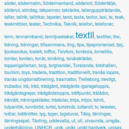
söder
,
södermalm
,
Södermanland
,
söderort
,
Södertälje
,
söderut
,
söndag
,
takpannor
,
takräcke
,
talanguppträdande
,
taller
,
tallrik
,
tallrikar
,
tapeter
,
tarot
,
tavla
,
tavlor
,
taxi
,
te
,
teak
,
teakmöbler
,
teater
,
Technika
,
Teknik
,
telefon
,
telefoner
,
textil
tenn
,
tennarmband
,
tennljusstakar
,
,
textilier
,
the
,
tidning
,
tidningar
,
tillsammans
,
ting
,
tips
,
tipspromenad
,
tjej
,
tjocksockar
,
toalett
,
tofflor
,
Tolvfors
,
tombola
,
tomelilla
,
tomtar
,
tomten
,
tonår
,
tonåring
,
tonårskläder
,
toppengallerian
,
torg
,
torghandel
,
Torslanda
,
totohallen
,
tourism
,
toys
,
tradera
,
tradition
,
traditionellt
,
tranås loppis
,
tranås ungdomsförening
,
trasmattor
,
Trelleborg
,
trevligt
,
trubadur
,
trä
,
träd
,
trädgård
,
trädgårds-/garageloppis
,
trädgårdsgrejer
,
trädgårdsloppis
,
träffpunkt
,
trälådor
,
trämått
,
träningskläder
,
trästolar
,
tröja
,
tröjor
,
tshirt
,
tulpanlök
,
tunnbröd
,
turist
,
turistmål
,
tuttarolf
,
tv
,
tweeter
,
tvålar
,
tvättnötter
,
tyg
,
tyger
,
tygstuvar
,
Täby
,
tärningar
,
tärningsspel
,
Tävling
,
uddevalla
,
uf
,
ull
,
ulvsunda
,
umgås
,
underhållning
,
UNHCR
,
unik
,
unikt
,
unikt hantverk
,
unisex
,