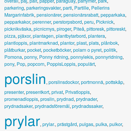
overall
,
paj
,
palt
,
papper
,
paraguay
,
parfymer
,
park
,
parkering
,
parkeringsvakter
,
parti
,
Partille
,
Pellerins
Margarinfabrik
,
pensionärer
,
pensionärsrabatt
,
pepparkaka
,
pepparkakor
,
perenner
,
perstorpsbord
,
peru
,
Picknick
,
picknikväska
,
picnicmys
,
piroger
,
Piteå
,
pittoresk
,
pittoreskt
,
pizza
,
pjäxor
,
plantagen
,
plantbytarbord
,
plantera
,
plantloppis
,
plantmarknad
,
plantor
,
plast
,
plats
,
plånbok
,
plåtburkar
,
pocket
,
pocketböcker
,
polarn o pyret
,
politik
,
Pomona
,
ponny
,
Ponny ridning
,
ponnylekis
,
ponnyridning
,
pony
,
Pop
,
popcorn
,
PoppisLoppis
,
populärt
,
porslin
,
porslinsdockor
,
portmonnä
,
pottskåp
,
presenter
,
presentkort
,
privat
,
Privatloppis
,
promenadloppis
,
proslin
,
prydnad
,
prydnader
,
prydnadsaker
,
prydnadsföremål
,
prydnadssaker
,
prylar
,
prylar.
,
prästgård
,
pulgas
,
pulka
,
pulkor
,