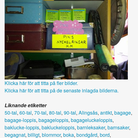
Klicka här för att titta på fler bilder.
Klicka här för att titta på de senaste inlagda bilderna.
Liknande etiketter
50-tal
,
60-tal
,
70-tal
,
80-tal
,
90-tal
,
Alingsås
,
antikt
,
bagage
,
bagage-loppis
,
bagageloppis
,
bagageluckeloppis
,
baklucke-loppis
,
bakluckeloppis
,
barnleksaker
,
barnsaker
,
begagnat
,
billigt
,
blommor
,
boka
,
bondgård
,
bord
,