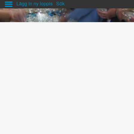
Lägg in ny loppis
Sök