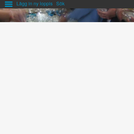
Lägg in ny loppis
Sök