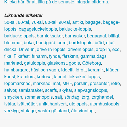
Klicka här för att titta på de senaste inlagda bilderna.
Liknande etiketter
50-tal
,
60-tal
,
70-tal
,
80-tal
,
90-tal
,
antikt
,
bagage
,
bagage-
loppis
,
bagageluckeloppis
,
baklucke-loppis
,
bakluckeloppis
,
barnleksaker
,
barnsaker
,
begagnat
,
billigt
,
blommor
,
boka
,
bondgård
,
bord
,
bordsloppis
,
bröd
,
djur
,
dricka
,
Drive-in
,
drive-in-loppis
,
driveinloppis
,
drop-in
,
eco
,
fika
,
Fikafest
,
frihamn
,
fynda
,
fårskinn
,
gammaldags
marknad
,
gatuloppis
,
glaskonst
,
godis
,
Göteborg
,
hamburgare
,
häst och vagn
,
ideellt
,
idrott
,
keramik
,
kläder
,
konst
,
kramfors
,
kuriosa
,
landet
,
leksaker
,
loppis
,
loppmarknad
,
marknad
,
mat
,
MHF
,
porslin
,
presenter
,
retro
,
salvor
,
samlarsaker
,
scarfs
,
skyltar
,
släpvagnsloppis
,
smycken
,
sommarloppis
,
sälj
,
söndag
,
torg
,
torghandel
,
tvålar
,
tvättnötter
,
unikt hantverk
,
uteloppis
,
utomhusloppis
,
verktyg
,
vintage
,
västra götaland
,
återvinning.
,