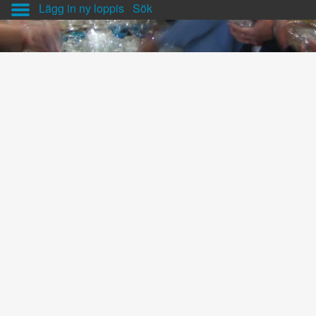
Lägg in ny loppis
Sök