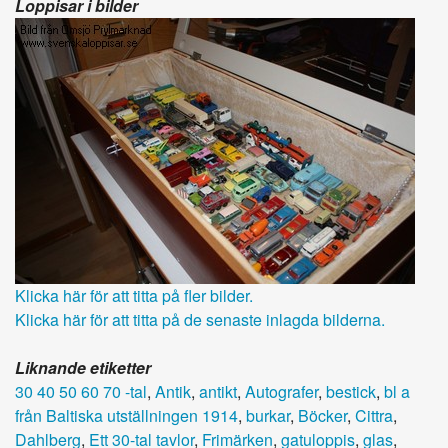
Loppisar i bilder
Klicka här för att titta på fler bilder.
Klicka här för att titta på de senaste inlagda bilderna.
Liknande etiketter
30 40 50 60 70 -tal
,
Antik
,
antikt
,
Autografer
,
bestick
,
bl a
från Baltiska utställningen 1914
,
burkar
,
Böcker
,
Cittra
,
Dahlberg
,
Ett 30-tal tavlor
,
Frimärken
,
gatuloppis
,
glas
,