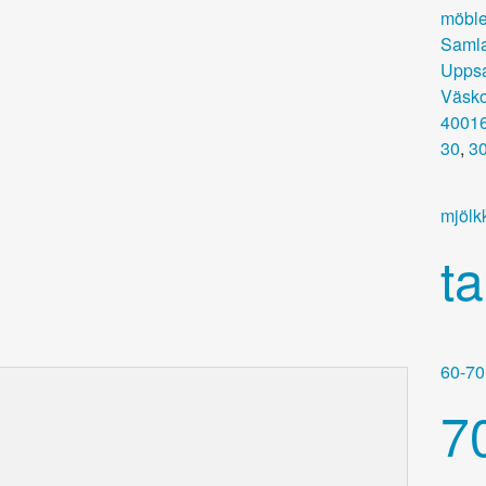
möble
Samla
Uppsa
Väsk
4001
30
,
30
mjölk
ta
60-70 
70