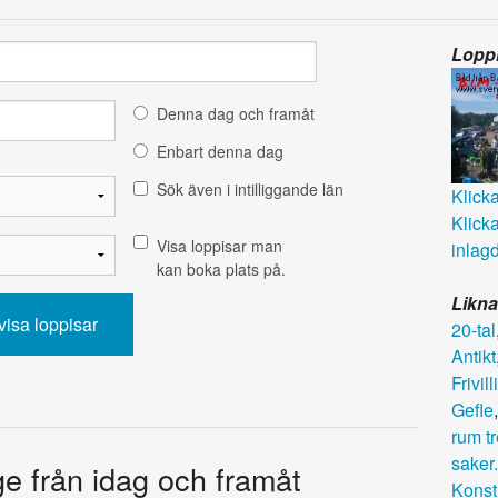
Loppi
Denna dag och framåt
Enbart denna dag
Sök även i intilliggande län
Klicka 
Klicka
Visa loppisar man
inlagd
kan boka plats på.
Likna
20-tal
Antikt
Frivil
Gefle
rum tr
saker.
e från idag och framåt
Konst