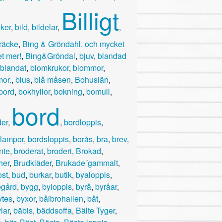
Billigt
cker
,
bild
,
bildelar
,
,
kräcke
,
Bing & Gröndahl. och mycket
t mer!
,
Bing&Gröndal
,
bjuv
,
blandad
blandat
,
blomkrukor
,
blommor
,
or.
,
blus
,
blå måsen
,
Bohuslän
,
bord
,
bokhyllor
,
bokning
,
bomull
,
bord
er
,
,
bordloppis
,
lampor
,
bordsloppis
,
borås
,
bra
,
brev
,
nte
,
broderat
,
broderi
,
Brokad
,
her
,
Brudkläder
,
Brukade´gammalt
,
ost
,
bud
,
burkar
,
butik
,
byaloppis
,
gård
,
bygg
,
byloppis
,
byrå
,
byråar
,
ytes
,
byxor
,
bålbrohallen
,
båt
,
lar
,
bäbis
,
bäddsoffa
,
Bälte Tyger
,