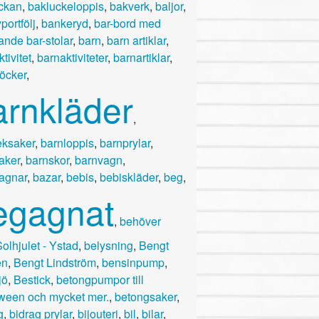
ckan
,
bakluckeloppis
,
bakverk
,
baljor
,
portfölj
,
bankeryd
,
bar-bord med
rande bar-stolar
,
barn
,
barn artiklar
,
tivitet
,
barnaktiviteter
,
barnartiklar
,
öcker
,
arnkläder
,
eksaker
,
barnloppis
,
barnprylar
,
aker
,
barnskor
,
barnvagn
,
agnar
,
bazar
,
bebis
,
bebiskläder
,
beg
,
egagnat
,
behöver
olhjulet - Ystad
,
belysning
,
Bengt
en
,
Bengt Lindström
,
bensinpump
,
jö
,
Bestick
,
betongpumpor till
ween och mycket mer.
,
betongsaker
,
g
,
bidrag prylar
,
bijouteri
,
bil
,
bilar
,