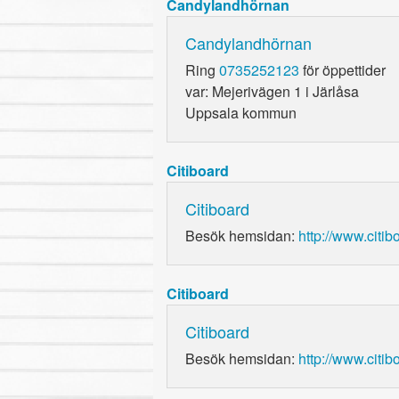
Candylandhörnan
Candylandhörnan
Ring
0735252123
för öppettider
var: Mejerivägen 1 i Järlåsa
Uppsala kommun
Citiboard
Citiboard
Besök hemsidan:
http://www.citib
Citiboard
Citiboard
Besök hemsidan:
http://www.citib