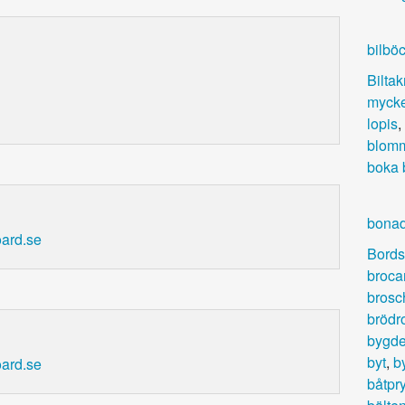
bilbö
Bilta
mycke
lopis
,
blomm
boka 
bonad
oard.se
Bords
broca
brosc
brödr
bygde
byt
,
b
oard.se
båtpry