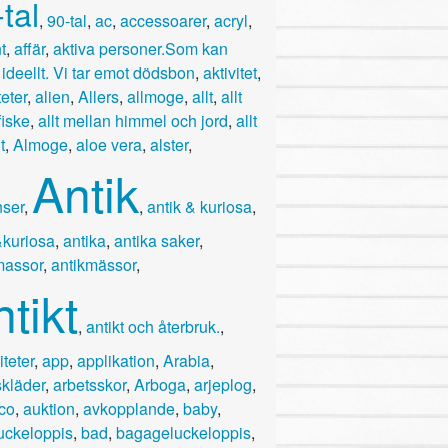
tal
,
90-tal
,
ac
,
accessoarer
,
acryl
,
t
,
affär
,
aktiva personer.Som kan
ideellt. Vi tar emot dödsbon
,
aktivitet
,
teter
,
alien
,
Allers
,
allmoge
,
allt
,
allt
fiske
,
allt mellan himmel och jord
,
allt
t
,
Almoge
,
aloe vera
,
alster
,
Antik
ser
,
,
antik & kuriosa
,
&kuriosa
,
antika
,
antika saker
,
massor
,
antikmässor
,
tikt
,
antikt och återbruk.
,
iteter
,
app
,
applikation
,
Arabia
,
skläder
,
arbetsskor
,
Arboga
,
arjeplog
,
eco
,
auktion
,
avkopplande
,
baby
,
uckeloppis
,
bad
,
bagageluckeloppis
,