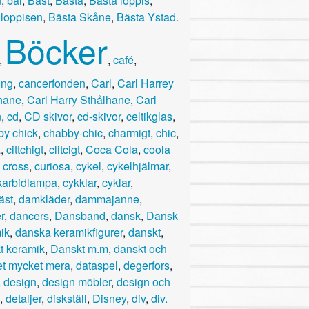
n
,
bär
,
Bäst
,
Bästa
,
Bästa loppis
,
 loppisen
,
Bästa Skåne
,
Bästa Ystad.
Böcker
,
,
café
,
ing
,
cancerfonden
,
Carl
,
Carl Harrey
hane
,
Carl Harry Sthålhane
,
Carl
n
,
cd
,
CD skivor
,
cd-skivor
,
celtikglas
,
y chick
,
chabby-chic
,
charmigt
,
chic
,
a
,
cittchigt
,
clitcigt
,
Coca Cola
,
coola
,
cross
,
curiosa
,
cykel
,
cykelhjälmar
,
karbidlampa
,
cykklar
,
cyklar
,
äst
,
damkläder
,
dammajanne
,
r
,
dancers
,
Dansband
,
dansk
,
Dansk
ik
,
danska keramikfigurer
,
danskt
,
t keramik
,
Danskt m.m
,
danskt och
t mycket mera
,
dataspel
,
degerfors
,
,
design
,
design möbler
,
design och
,
detaljer
,
diskställ
,
Disney
,
div
,
div.