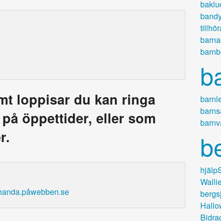
baklu
bandy
tillhö
barnak
barnb
b
amt loppisar du kan ringa
barnl
barns
a på öppettider, eller som
barnv
r.
b
hjälpS
Walli
lehanda.påwebben.se
bergs
Hallo
Bidra