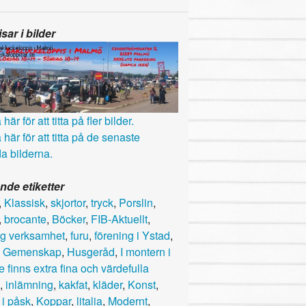
sar i bilder
här för att titta på fler bilder.
 här för att titta på de senaste
a bilderna.
nde etiketter
,
Klassisk
,
skjortor
,
tryck
,
Porslin
,
,
brocante
,
Böcker
,
FIB-Aktuellt
,
lig verksamhet
,
furu
,
förening i Ystad
,
,
Gemenskap
,
Husgeråd
,
I montern i
e finns extra fina och värdefulla
,
inlämning
,
kakfat
,
kläder
,
Konst
,
 i påsk
,
Koppar
,
litalia
,
Modernt
,