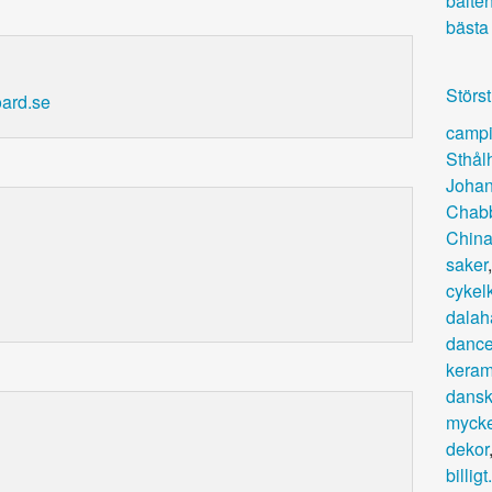
bälte
bästa
Störst
oard.se
camp
Sthål
Joha
Chabb
Chin
saker
cykel
dalah
dance
keram
dansk
mycke
dekor
billigt.