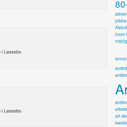
80-
adven
jobba 
Aktivi
inom 
möjlig
 i Lessebo
annon
antik
antik
An
antikv
arbet
 i Lessebo
art d
backl