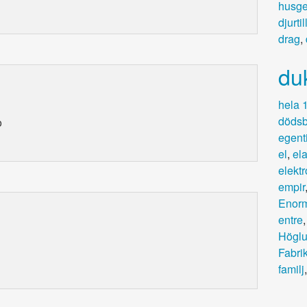
husge
djurti
drag
,
du
hela 
döds
o
egenti
el
,
ela
elektr
empir
Enorm
entre
Högl
Fabri
familj