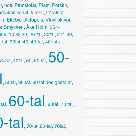
r
,
nött
,
Pinnstolar
,
Plast
,
Porslin
,
rsaker
,
schal
,
tomtar
,
träräfsor
,
la Ekeby
,
Uteloppis
,
Vinyl skivor
,
or Smycken
,
Åke Holm
,
054-
605
,
10 kr
,
20
,
20-tal
,
20tal
,
271 39
,
-tal
,
30tal
,
40
,
40-tal
,
40-tals
50-
kruka
,
40tal
,
50
,
50 tal
,
l
,
50tal
,
60 tal
,
60 tal designstolar
,
60-tal
tal
,
,
60tal
,
70 tal
,
-tal
,
70-tal.80-tal
,
70tal
,