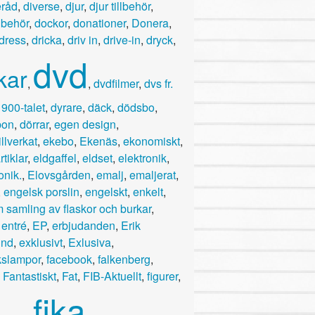
råd
,
diverse
,
djur
,
djur tillbehör
,
llbehör
,
dockor
,
donationer
,
Donera
,
dress
,
dricka
,
driv in
,
drive-in
,
dryck
,
dvd
kar
,
,
dvdfilmer
,
dvs fr.
1900-talet
,
dyrare
,
däck
,
dödsbo
,
bon
,
dörrar
,
egen design
,
llverkat
,
ekebo
,
Ekenäs
,
ekonomiskt
,
rtiklar
,
eldgaffel
,
eldset
,
elektronik
,
onik.
,
Elovsgården
,
emalj
,
emaljerat
,
,
engelsk porslin
,
engelskt
,
enkelt
,
 samling av flaskor och burkar
,
,
entré
,
EP
,
erbjudanden
,
Erik
und
,
exklusivt
,
Exlusiva
,
kslampor
,
facebook
,
falkenberg
,
,
Fantastiskt
,
Fat
,
FIB-Aktuellt
,
figurer
,
fika