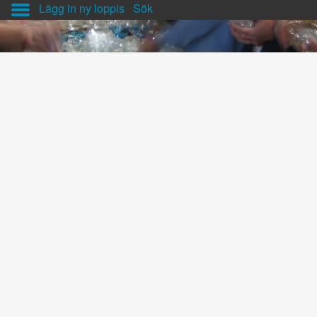
Lägg in ny loppis
Sök