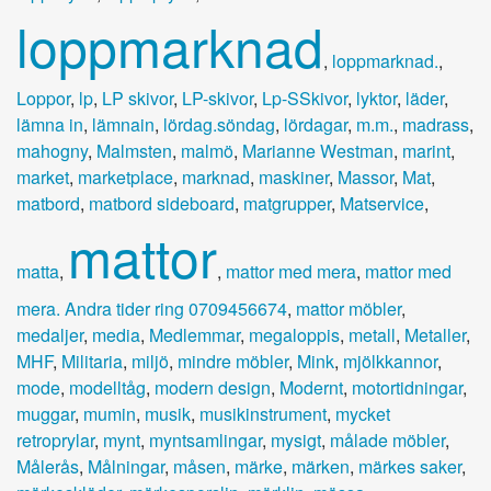
loppmarknad
,
loppmarknad.
,
Loppor
,
lp
,
LP skivor
,
LP-skivor
,
Lp-SSkivor
,
lyktor
,
läder
,
lämna in
,
lämnain
,
lördag.söndag
,
lördagar
,
m.m.
,
madrass
,
mahogny
,
Malmsten
,
malmö
,
Marianne Westman
,
marint
,
market
,
marketplace
,
marknad
,
maskiner
,
Massor
,
Mat
,
matbord
,
matbord sideboard
,
matgrupper
,
Matservice
,
mattor
matta
,
,
mattor med mera
,
mattor med
mera. Andra tider ring 0709456674
,
mattor möbler
,
medaljer
,
media
,
Medlemmar
,
megaloppis
,
metall
,
Metaller
,
MHF
,
Militaria
,
miljö
,
mindre möbler
,
Mink
,
mjölkkannor
,
mode
,
modelltåg
,
modern design
,
Modernt
,
motortidningar
,
muggar
,
mumin
,
musik
,
musikinstrument
,
mycket
retroprylar
,
mynt
,
myntsamlingar
,
mysigt
,
målade möbler
,
Målerås
,
Målningar
,
måsen
,
märke
,
märken
,
märkes saker
,