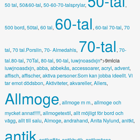
50-tal
50 tal
,
50&60-tal
,
50-60-70-talsprylar
,
,
60-tal
500 bord
,
50tal
,
60 tal
,
,
60-tal 70-tal
,
70
70-tal
tal
,
70 tal.Porslin
,
70- Almedahls
,
,
70-
tal.80-tal
,
70Tal
,
80-tal
,
90-tal
,
iuwjnoasdxjn
">9mlcia
iuwjnoasdxjn
,
abba
,
abbekås
,
accessoarer
,
acryl
,
advent
,
affisch
,
affischer
,
aktiva personer.Som kan jobba ideellt. Vi
tar emot dödsbon
,
Aktiviteter
,
akvareller
,
Allers
,
Allmoge
,
allmoge m m.
,
allmoge och
mycket annat!!!!!
,
allmogetextil
,
allt möjligt för bord och
vägg
,
allt till salu
,
Almoge
,
andrahand
,
Anita Nylund
,
anitkt
,
antik
,
antikaffär
,
antikbutik
,
antikmässa
,