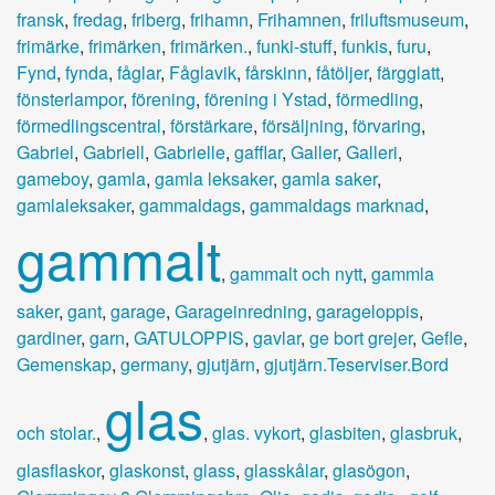
fransk
,
fredag
,
friberg
,
frihamn
,
Frihamnen
,
friluftsmuseum
,
frimärke
,
frimärken
,
frimärken.
,
funki-stuff
,
funkis
,
furu
,
Fynd
,
fynda
,
fåglar
,
Fåglavik
,
fårskinn
,
fåtöljer
,
färgglatt
,
fönsterlampor
,
förening
,
förening i Ystad
,
förmedling
,
förmedlingscentral
,
förstärkare
,
försäljning
,
förvaring
,
Gabriel
,
Gabriell
,
Gabrielle
,
gafflar
,
Galler
,
Galleri
,
gameboy
,
gamla
,
gamla leksaker
,
gamla saker
,
gamlaleksaker
,
gammaldags
,
gammaldags marknad
,
gammalt
,
gammalt och nytt
,
gammla
saker
,
gant
,
garage
,
Garageinredning
,
garageloppis
,
gardiner
,
garn
,
GATULOPPIS
,
gavlar
,
ge bort grejer
,
Gefle
,
Gemenskap
,
germany
,
gjutjärn
,
gjutjärn.Teserviser.Bord
glas
och stolar.
,
,
glas. vykort
,
glasbiten
,
glasbruk
,
glasflaskor
,
glaskonst
,
glass
,
glasskålar
,
glasögon
,