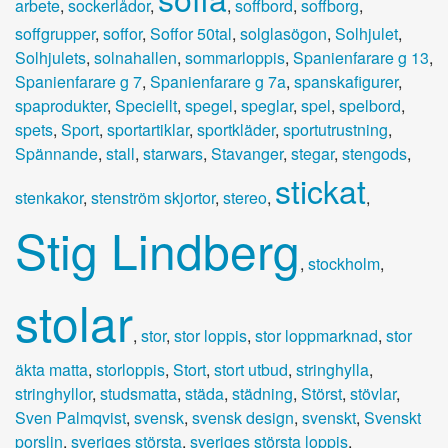
arbete
,
sockerlådor
,
,
soffbord
,
soffborg
,
soffgrupper
,
soffor
,
Soffor 50tal
,
solglasögon
,
Solhjulet
,
Solhjulets
,
solnahallen
,
sommarloppis
,
Spanienfarare g 13
,
Spanienfarare g 7
,
Spanienfarare g 7a
,
spanskafigurer
,
spaprodukter
,
Speciellt
,
spegel
,
speglar
,
spel
,
spelbord
,
spets
,
Sport
,
sportartiklar
,
sportkläder
,
sportutrustning
,
Spännande
,
stall
,
starwars
,
Stavanger
,
stegar
,
stengods
,
stickat
stenkakor
,
stenström skjortor
,
stereo
,
,
Stig Lindberg
,
stockholm
,
stolar
,
stor
,
stor loppis
,
stor loppmarknad
,
stor
äkta matta
,
storloppis
,
Stort
,
stort utbud
,
stringhylla
,
stringhyllor
,
studsmatta
,
städa
,
städning
,
Störst
,
stövlar
,
Sven Palmqvist
,
svensk
,
svensk design
,
svenskt
,
Svenskt
porslin
,
sveriges största
,
sveriges största loppis
,