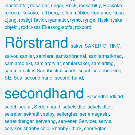
plastmattor
,
ridsadlar
,
ringar
,
Rock
,
rocka-billy
,
Rockoko
,
rococo
,
Rokoko
,
rolf berg
,
roliga möbler
,
Romaner
,
Rosa
Ljung
,
rostigt Tavlor
,
ryamattor
,
rymd
,
rynge
,
Rysk
,
ryska
objekt.
,
röd 3-sits Ekeskog-soffa
,
rökbord
,
Rörstrand
,
saker
,
SAKER O. TING
,
salvor
,
samlar
,
samlare
,
samlarföremål
,
samlarmarknad
,
samlarobjekt
,
samlarprylar
,
samlarsaker
,
samlarting
,
sammlarsaker
,
Sandbacka
,
scarfs
,
schal
,
scrapbooking
,
SE
,
Sea
,
second hand
,
second-hand
,
secondhand
,
Secondhandkläd
,
sedel
,
sedlar
,
Sedon hand
,
sekelskifte
,
sekelskiftet
,
sekreter
,
sekretär
,
selpy
,
selterglas
,
seriemagasin
,
serietidningar
,
servering
,
servetter
,
Servicer
,
servis
,
serviser
,
shabby chic
,
Shabby Chick
,
sherryglas
,