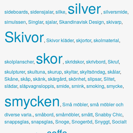
silver
sideboards
,
sidensjalar
,
silke
,
,
silversmide
,
simulssen
,
Singlar
,
sjalar
,
Skandinavisk Design
,
skivarp
,
Skivor
,
Skivor kläder
,
skjortor
,
skolmaterial
,
skor
skolplanscher
,
,
skridskor
,
skrivbord
,
Skruf
,
skulpturer
,
skultuna
,
skurup
,
skyltar
,
skyltsöndag
,
skålar
,
Skåne
,
skåp
,
skänk
,
skärgård
,
skönhet
,
slipsar
,
Slitet
,
slädar
,
släpvagnsloppis
,
smide
,
smink
,
smoking
,
smycke
,
smycken
,
Små möbler
,
små möbler och
diverse varia.
,
småbord
,
småmöbler
,
smått
,
Snabby Chic
,
snappsglas
,
snapsglas
,
Snoge
,
Snogeröd
,
Snyggt
,
Socialt
soffa