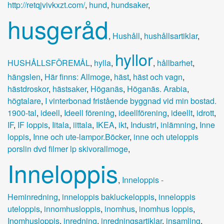
http://retqjvivkxzt.com/
,
hund
,
hundsaker
,
husgeråd
,
Hushåll
,
hushållsartiklar
,
hyllor
HUSHÅLLSFÖREMÅL
,
hylla
,
,
hållbarhet
,
hängslen
,
Här finns: Allmoge
,
häst
,
häst och vagn
,
hästdroskor
,
hästsaker
,
Höganäs
,
Höganäs. Arabia
,
högtalare
,
I vinterbonad fristående byggnad vid min bostad.
1900-tal
,
ideell
,
Ideell förening
,
ideellförening
,
ideellt
,
idrott
,
IF
,
IF loppis
,
Iitala
,
iittala
,
IKEA
,
ikt
,
Industri
,
inlämning
,
Inne
loppis
,
Inne och ute-lampor.Böcker
,
inne och uteloppis
porslin dvd filmer lp skivorallmoge
,
Inneloppis
,
Inneloppis -
Heminredning
,
inneloppis bakluckeloppis
,
inneloppis
uteloppis
,
innomhusloppis
,
inomhus
,
inomhus loppis
,
Inomhusloppis
,
inredning
,
inredningsartiklar
,
insamling
,