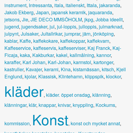
instrument
,
Intressanta
,
itala
,
italienskt
,
Ittala
,
jakaranda
,
Jakob Ekberg
,
Japan
,
japansk keramik
,
jaquaranda
,
jetsons
,
Jie
,
JIE DECO MMSÖHOLM
,
jkpg
,
Jobba ideellt
,
jugend
,
jugendsaker
,
jul
,
jul-loppis
,
julloppis
,
julmarknad
,
julpynt
,
Julsaker
,
Jultallrikar
,
jumprar
,
järn
,
jönköping
,
kablar
,
Kaffe
,
kaffekokare
,
kaffekoppar
,
kaffekvarn
,
Kaffeservice
,
kaffeservis
,
kaffeserviser
,
Kaj Franck
,
Kaj-
Ficaja
,
kaka
,
Kakburkar
,
kakel
,
kallmålning
,
kannor
,
karaffer
,
Karl Johan
,
Karl-Johan
,
karmstol
,
kartonger
,
kastruller
,
Kavajer
,
kerami
,
Kina
,
kistamässan
,
kitsch
,
Kjell
Englund
,
kjolar
,
Klassisk
,
Klintehamn
,
klippspik
,
klockor
,
kläder
,
kläder. öppet onsdag
,
klänning
,
klänningar
,
klär
,
knappar
,
knivar
,
knyppling
,
Kockums
,
Konst
kommission
,
,
konst och mycket annat
,