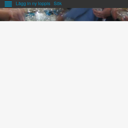
Lägg in ny loppis
Sök