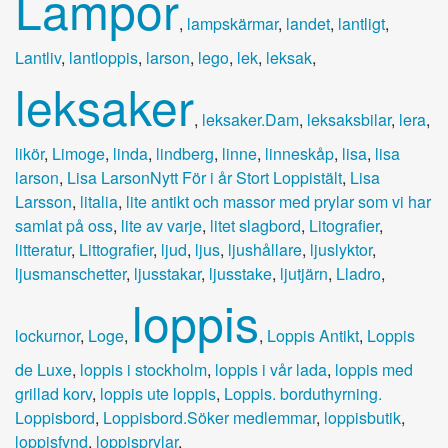
Lampor
,
lampskärmar
,
landet
,
lantligt
,
Lantliv
,
lantloppis
,
larson
,
lego
,
lek
,
leksak
,
leksaker
,
leksaker.Dam
,
leksaksbilar
,
lera
,
likör
,
Limoge
,
linda
,
lindberg
,
linne
,
linneskåp
,
lisa
,
lisa
larson
,
Lisa LarsonNytt För i år Stort Loppistält
,
Lisa
Larsson
,
litalia
,
lite antikt och massor med prylar som vi har
samlat på oss
,
lite av varje
,
litet slagbord
,
Litografier
,
litteratur
,
Littografier
,
ljud
,
ljus
,
ljushållare
,
ljuslyktor
,
ljusmanschetter
,
ljusstakar
,
ljusstake
,
ljutjärn
,
Lladro
,
loppis
lockurnor
,
Loge
,
,
Loppis Antikt
,
Loppis
de Luxe
,
loppis i stockholm
,
loppis i vår lada
,
loppis med
grillad korv
,
loppis ute loppis
,
Loppis. borduthyrning.
Loppisbord
,
Loppisbord.Söker medlemmar
,
loppisbutik
,
loppisfynd
,
loppisprylar
,