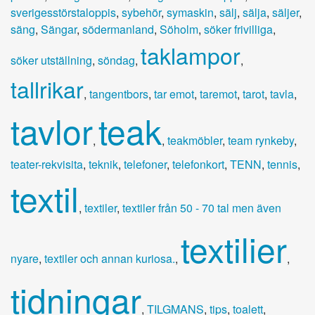
sverigesstörstaloppis
,
sybehör
,
symaskin
,
sälj
,
sälja
,
säljer
,
säng
,
Sängar
,
södermanland
,
Söholm
,
söker frivilliga
,
taklampor
söker utställning
,
söndag
,
,
tallrikar
,
tangentbors
,
tar emot
,
taremot
,
tarot
,
tavla
,
tavlor
teak
,
,
teakmöbler
,
team rynkeby
,
teater-rekvisita
,
teknik
,
telefoner
,
telefonkort
,
TENN
,
tennis
,
textil
,
textiler
,
textiler från 50 - 70 tal men även
textilier
nyare
,
textiler och annan kuriosa.
,
,
tidningar
,
TILGMANS
,
tips
,
toalett
,