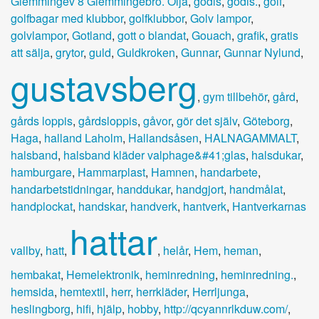
Glemmingev 8 Glemmingebro. Olja
,
godis
,
godis.
,
golf
,
golfbagar med klubbor
,
golfklubbor
,
Golv lampor
,
golvlampor
,
Gotland
,
gott o blandat
,
Gouach
,
grafik
,
gratis
att sälja
,
grytor
,
guld
,
Guldkroken
,
Gunnar
,
Gunnar Nylund
,
gustavsberg
,
gym tillbehör
,
gård
,
gårds loppis
,
gårdsloppis
,
gåvor
,
gör det själv
,
Göteborg
,
Haga
,
halland Laholm
,
Hallandsåsen
,
HALNAGAMMALT
,
halsband
,
halsband kläder valphage&#41;glas
,
halsdukar
,
hamburgare
,
Hammarplast
,
Hamnen
,
handarbete
,
handarbetstidningar
,
handdukar
,
handgjort
,
handmålat
,
handplockat
,
handskar
,
handverk
,
hantverk
,
Hantverkarnas
hattar
vallby
,
hatt
,
,
helår
,
Hem
,
heman
,
hembakat
,
Hemelektronik
,
heminredning
,
heminredning.
,
hemsida
,
hemtextil
,
herr
,
herrkläder
,
Herrljunga
,
heslingborg
,
hifi
,
hjälp
,
hobby
,
http://qcyannrlkduw.com/
,