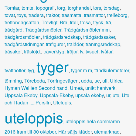
Tomtar
,
tomte
,
topografi
,
torg
,
torghandel
,
tors
,
torsdag
,
tovat
,
toys
,
tradera
,
traktor
,
trasmatta
,
trasmattor
,
trelleborg
,
trettondagsafton
,
Trevligt. Bra
,
troll
,
trosa
,
tryck
,
trä
,
trädgård
,
Trädgårdsmöbler
,
Trädgårdsmöbler mm
,
trädgårdsmöbler.
,
trädgårdsredskap
,
trädgårdssaker
,
trädgårdstidningar
,
träfigurer
,
trälådor
,
träningsredskap
,
träsaker
,
träslöjd.
,
träverktyg
,
tröjor
,
tv
,
tvspel
,
tvålar
,
tyger
tvättnötter
,
tyg
,
,
tyger m m
,
tändkulemotorer
,
tömning
,
Töreboda
,
Törringevägen
,
udda
,
ue
,
ull
,
Ulrica
Hyman Wallien Second hand
,
Umeå
,
unikt hantverk
,
Uppsala Ekeby
,
Uppsala-Ekeby
,
upsala ekeby
,
ur
,
ute
,
Ute
och i ladan .....Porslin
,
Utelopis
,
uteloppis
,
uteloppis hela sommaren
2016 fram till 30 oktober. Här säljs kläder
,
utemarknad
,