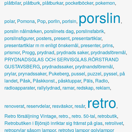
plåtbilar
,
plåtburk
,
plåtburkar
,
pocketböcker
,
pokemon
,
porslin
polar
,
Pomona
,
Pop
,
porlin
,
porlsin
,
,
porslin nålmärken
,
porslinets dag
,
porslinsfabrik
,
porslinsfigurer
,
posters
,
present
,
presentartiklar
,
presentartiklar m m enligt önskemål
,
presenter
,
prins
,
prismor
,
Progg
,
prydnad
,
prydnads saker
,
prydnadsföremål
,
PRYDNADSGLAS OCH SERVISGLAS.RÖRSTRAND
GUSTAVSBERG
,
prydnadssaker
,
prydnandsföremål
,
prylar
,
prynadssaker
,
Pukeberg
,
pussel
,
puzzel
,
pyssel
,
på
landet
,
Påsk
,
Påskkonst.
,
påsktuppar
,
Päls
,
Radio
,
radioapparater
,
rallylydnad
,
ramar
,
redskap
,
reklam
,
retro
renoverat
,
reservdelar
,
resväskor
,
resår
,
,
Retro försäljning Vintage
,
retro.
,
retro. 50-tal
,
retrobutik
,
Retrobutiken i Björsjö inriktar sig främst på glas
,
retrolivet
,
retroprylar såsom lampor
,
retrotyg lampor golvlampor