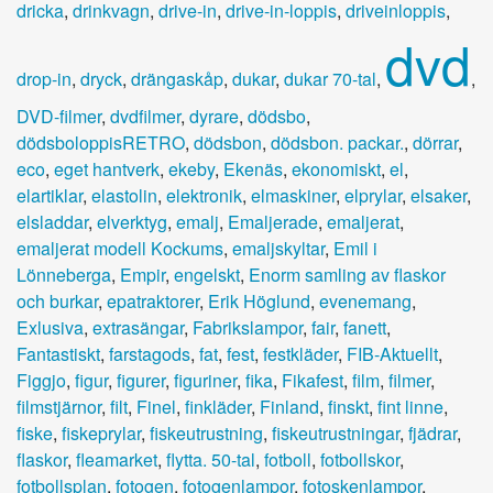
dricka
,
drinkvagn
,
drive-in
,
drive-in-loppis
,
driveinloppis
,
dvd
drop-in
,
dryck
,
drängaskåp
,
dukar
,
dukar 70-tal
,
,
DVD-filmer
,
dvdfilmer
,
dyrare
,
dödsbo
,
dödsboloppisRETRO
,
dödsbon
,
dödsbon. packar.
,
dörrar
,
eco
,
eget hantverk
,
ekeby
,
Ekenäs
,
ekonomiskt
,
el
,
elartiklar
,
elastolin
,
elektronik
,
elmaskiner
,
elprylar
,
elsaker
,
elsladdar
,
elverktyg
,
emalj
,
Emaljerade
,
emaljerat
,
emaljerat modell Kockums
,
emaljskyltar
,
Emil i
Lönneberga
,
Empir
,
engelskt
,
Enorm samling av flaskor
och burkar
,
epatraktorer
,
Erik Höglund
,
evenemang
,
Exlusiva
,
extrasängar
,
Fabrikslampor
,
fair
,
fanett
,
Fantastiskt
,
farstagods
,
fat
,
fest
,
festkläder
,
FIB-Aktuellt
,
Figgjo
,
figur
,
figurer
,
figuriner
,
fika
,
Fikafest
,
film
,
filmer
,
filmstjärnor
,
filt
,
Finel
,
finkläder
,
Finland
,
finskt
,
fint linne
,
fiske
,
fiskeprylar
,
fiskeutrustning
,
fiskeutrustningar
,
fjädrar
,
flaskor
,
fleamarket
,
flytta. 50-tal
,
fotboll
,
fotbollskor
,
fotbollsplan
,
fotogen
,
fotogenlampor
,
fotoskenlampor
,