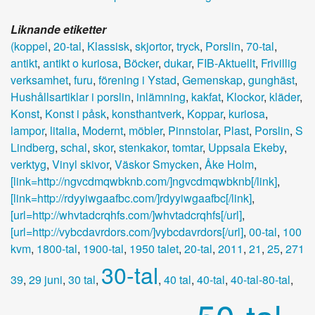
Liknande etiketter
(koppel
,
20-tal
,
Klassisk
,
skjortor
,
tryck
,
Porslin
,
70-tal
,
antikt
,
antikt o kuriosa
,
Böcker
,
dukar
,
FIB-Aktuellt
,
Frivillig
verksamhet
,
furu
,
förening i Ystad
,
Gemenskap
,
gunghäst
,
Hushållsartiklar i porslin
,
inlämning
,
kakfat
,
Klockor
,
kläder
,
Konst
,
Konst i påsk
,
konsthantverk
,
Koppar
,
kuriosa
,
lampor
,
litalia
,
Modernt
,
möbler
,
Pinnstolar
,
Plast
,
Porslin
,
S
Lindberg
,
schal
,
skor
,
stenkakor
,
tomtar
,
Uppsala Ekeby
,
verktyg
,
Vinyl skivor
,
Väskor Smycken
,
Åke Holm
,
[link=http://ngvcdmqwbknb.com/]ngvcdmqwbknb[/link]
,
[link=http://rdyyiwgaafbc.com/]rdyyiwgaafbc[/link]
,
[url=http://whvtadcrqhfs.com/]whvtadcrqhfs[/url]
,
[url=http://vybcdavrdors.com/]vybcdavrdors[/url]
,
00-tal
,
100
kvm
,
1800-tal
,
1900-tal
,
1950 talet
,
20-tal
,
2011
,
21
,
25
,
271
30-tal
39
,
29 juni
,
30 tal
,
,
40 tal
,
40-tal
,
40-tal-80-tal
,