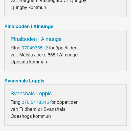
var: Berghem Västregård 7 i Ljungby
Ljungby kommun
Pinalboden i Almunge
Pinalboden i Almunge
Ring
0704936512
för öppettider
var: Mälsta Jocke 865 i Almunge
Uppsala kommun
Svanshals Loppis
Svanshals Loppis
Ring
070 5478515
för öppettider
var: Fridhem 2 i Svanshals
Ödeshögs kommun