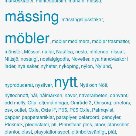
märkeskläder
,
märkesporslin
,
märklin
,
mässa
,
mässing
,
mässingsljusstakar
,
möbler
,
möbler med mera
,
möbler trasmattor
,
mönster
,
Mössor
,
nallar
,
Nautica
,
nesto
,
nintendo
,
nissar
,
Nittsjö
,
nostalgi
,
nostalgigodis
,
Noveller
,
nya handväskor i
läder
,
nya saker
,
nyheter
,
nyköping
,
nylon
,
Nylund
,
nytt
nyproducerat
,
nysilver
,
,
Nytt och Nött
,
nyttochnött
,
nål
,
nålmärken
,
näver
,
näverarbeten
,
oanvänt
,
odd molly
,
Olja
,
oljemålningar
,
Område 3
,
Omsorg
,
orrefors
,
osv
,
outlet
,
Oxie
,
Oxie IF
,
P05
,
P05 Oxie
,
Palmqvist
,
papper
,
pappersartiklar
,
paraplyer
,
pelarbord
,
pendyler
,
Picknick
,
piedestaler
,
pil
,
Pinnstolar
,
pins
,
pipor
,
planscher
,
plantor
,
plast
,
playstationsspel
,
plånboksvänligt
,
plåt
,