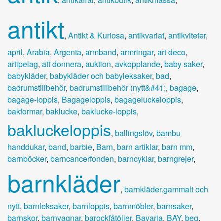
antikt
,
Antikt & Kuriosa
,
antikvariat
,
antikviteter
,
april
,
Arabia
,
Argenta
,
armband
,
armringar
,
art deco
,
artipelag
,
att donnera
,
auktion
,
avkopplande
,
baby saker
,
babykläder
,
babykläder och babyleksaker
,
bad
,
badrumstillbehör
,
badrumstillbehör (nytt&#41;
,
bagage
,
bagage-loppis
,
Bagageloppis
,
bagageluckeloppis
,
bakformar
,
baklucke
,
baklucke-loppis
,
bakluckeloppis
,
ballingslöv
,
bambu
handdukar
,
band
,
barbie
,
Barn
,
barn artiklar
,
barn mm
,
barnböcker
,
barncancerfonden
,
barncyklar
,
barngrejer
,
barnkläder
,
barnkläder.gammalt och
nytt
,
barnleksaker
,
barnloppis
,
barnmöbler
,
barnsaker
,
barnskor
,
barnvagnar
,
barockfåtöljer
,
Bavaria
,
BAY
,
beg
,