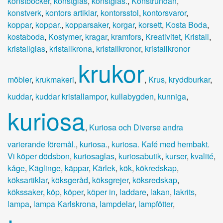
konstböcker
,
konstglas
,
konstglas.
,
Konstrundan
,
konstverk
,
kontors artiklar
,
kontorsstol
,
kontorsvaror
,
koppar
,
koppar.
,
kopparsaker
,
korgar
,
korsett
,
Kosta Boda
,
kostaboda
,
Kostymer
,
kragar
,
kramfors
,
Kreativitet
,
Kristall
,
kristallglas
,
kristallkrona
,
kristallkronor
,
kristallkronor
krukor
möbler
,
krukmakeri
,
,
Krus
,
kryddburkar
,
kuddar
,
kuddar kristallampor
,
kullabygden
,
kunniga
,
kuriosa
,
Kuriosa och Diverse andra
varierande föremål.
,
kuriosa.
,
kuriosa. Kafé med hembakt.
Vi köper dödsbon
,
kuriosaglas
,
kuriosabutik
,
kurser
,
kvalité
,
kåge
,
Käglinge
,
käppar
,
Kärlek
,
kök
,
kökredskap
,
köksartiklar
,
köksgeråd
,
köksgrejer
,
köksredskap
,
kökssaker
,
köp
,
köper
,
köper in
,
laddare
,
lakan
,
lakrits
,
lampa
,
lampa Karlskrona
,
lampdelar
,
lampfötter
,