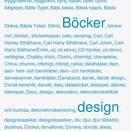
Byggmaterial
,
byggvaror
,
byrå
,
byster
,
byter
,
byxor
,
båtgrejer
,
Bälte Tyger
,
Bäst
,
bästa
,
Bästa loppis
,
Bästa
Böcker
Skåne
,
Bästa Ystad. Störst
,
,
böcker
mm
,
böcker.
,
böckerkoppar
,
cafe
,
camping
,
Carl
,
Carl
Harrey Sthålhane
,
Carl Harry Sthålhane
,
Carl Johan
,
Carl-
Harry Stålhane/Entré
,
cd
,
cd skivor
,
CD-böcker
,
cd-skivor
,
celtikglas
,
Chabby chick
,
Charlo
,
charmigt
,
chevadelar
,
China
,
churros
,
cittchigt
,
clitcigt
,
cyklar
,
dalahästar
,
dam
,
dam- herr- och barnkläder
,
dam- och herrkläder
,
damejeanner
,
damkläder
,
Dansband
,
dansk
,
dansk design
,
Dansk keramik
,
danskt
,
data
,
databöcker
,
dataspel
,
datorer
,
datorspel
,
Deco
,
deisgn
,
dekoration
,
dekorationsartiklar
design
och kuriosa
,
dekorationsbelysning
,
,
designklassiker
,
designklassiker.
,
div
,
djur
,
djur tillbehör
,
dockhus
,
Dockor
,
donationer
,
Donera
,
donuts
,
dress
,