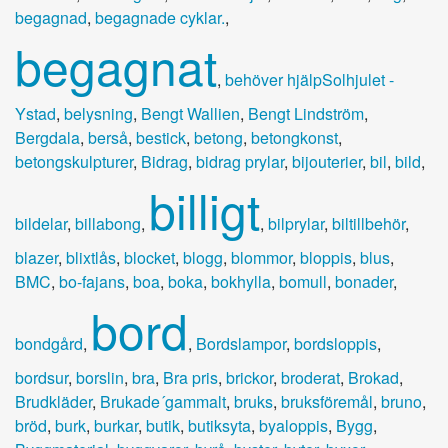
begagnad
,
begagnade cyklar.
,
begagnat
,
behöver hjälpSolhjulet -
Ystad
,
belysning
,
Bengt Wallien
,
Bengt Lindström
,
Bergdala
,
berså
,
bestick
,
betong
,
betongkonst
,
betongskulpturer
,
Bidrag
,
bidrag prylar
,
bijouterier
,
bil
,
bild
,
billigt
bildelar
,
billabong
,
,
bilprylar
,
biltillbehör
,
blazer
,
blixtlås
,
blocket
,
blogg
,
blommor
,
bloppis
,
blus
,
BMC
,
bo-fajans
,
boa
,
boka
,
bokhylla
,
bomull
,
bonader
,
bord
bondgård
,
,
Bordslampor
,
bordsloppis
,
bordsur
,
borslin
,
bra
,
Bra pris
,
brickor
,
broderat
,
Brokad
,
Brudkläder
,
Brukade´gammalt
,
bruks
,
bruksföremål
,
bruno
,
bröd
,
burk
,
burkar
,
butik
,
butiksyta
,
byaloppis
,
Bygg
,