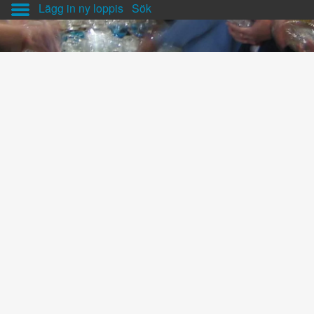
Lägg in ny loppis
Sök