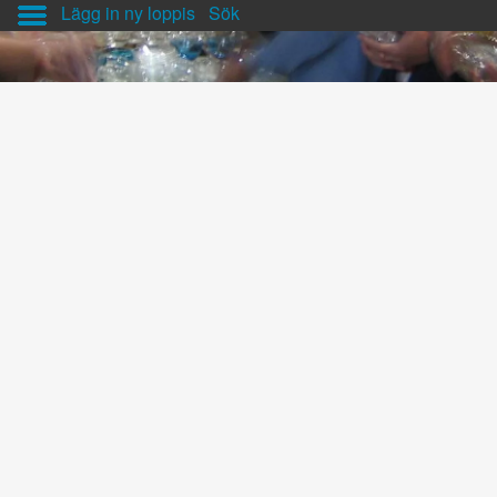
Lägg in ny loppis
Sök