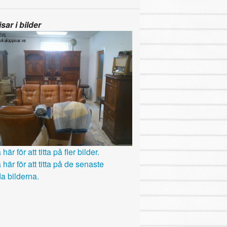
sar i bilder
här för att titta på fler bilder.
 här för att titta på de senaste
a bilderna.