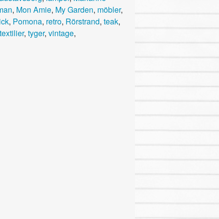
man
,
Mon Amie
,
My Garden
,
möbler
,
ick
,
Pomona
,
retro
,
Rörstrand
,
teak
,
textilier
,
tyger
,
vintage
,