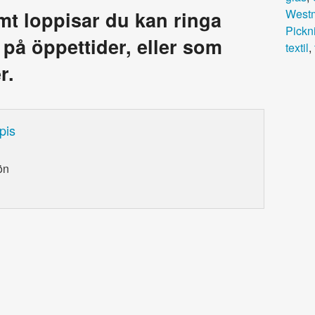
West
amt loppisar du kan ringa
Pickn
a på öppettider, eller som
textil
,
r.
pis
ön