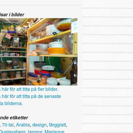
sar i bilder
här för att titta på fler bilder.
 här för att titta på de senaste
a bilderna.
nde etiketter
,
70-tal
,
Arabia
,
design
,
färgglatt
,
Gustavsberg
,
lampor
,
Marianne