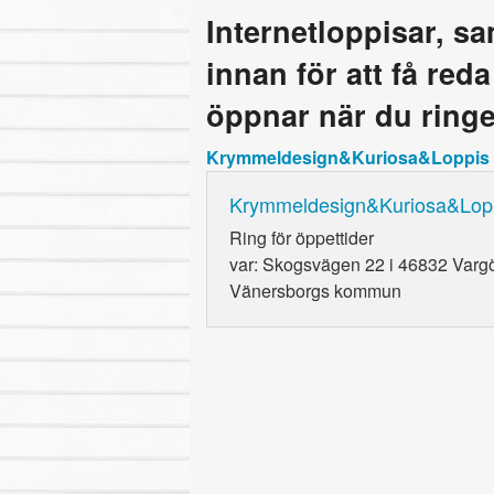
Internetloppisar, s
innan för att få red
öppnar när du ringe
Krymmeldesign&Kuriosa&Loppis
Krymmeldesign&Kuriosa&Lop
Ring
för öppettider
var: Skogsvägen 22 i 46832 Varg
Vänersborgs kommun