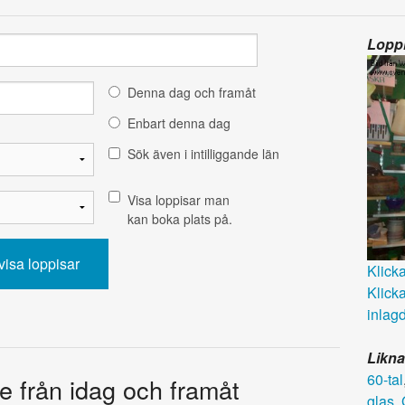
Loppi
Denna dag och framåt
Enbart denna dag
Sök även i intilliggande län
Visa loppisar man
kan boka plats på.
Klicka 
Klicka
inlagd
Likna
60-tal
e från idag och framåt
glas
,