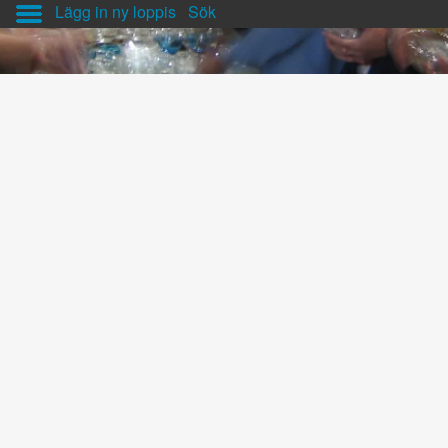
Lägg in ny loppis
Sök