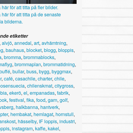
här för att titta på fler bilder.
 här för att titta på de senaste
a bilderna.
nde etiketter
,
alvjö
,
annedal
,
art
,
avhämtning
,
ng
,
bauhaus
,
blocket
,
blogg
,
bloppis
,
a
,
bromma
,
brommablocks
,
aflyg
,
brommaplan
,
brommatidning
,
buffé
,
bullar
,
buss
,
bygg
,
byggmax
,
r
,
café
,
casachile
,
charter
,
chile
,
nosensuecia
,
chilenskmat
,
citygross
,
bia
,
ekerö
,
el
,
empanadas
,
fabrik
,
ook
,
festival
,
fika
,
food
,
garn
,
golf
,
vsberg
,
halkbanna
,
hantverk
,
pter
,
hembakat
,
hemlagat
,
hornstull
,
anskost
,
hässelby
,
IF loppis
,
industri
,
oppis
,
instagram
,
kaffe
,
kakel
,