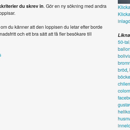
kriterier du skrev in
. Gör en ny sökning med andra
Klicka 
loppisar.
Klicka
inlagd
om du känner att den loppisen du letar efter borde
adsfritt och ett bra sätt att få fler besökare till
Likna
50-tal
ballo
s
bolivi
bromm
bröd
,
böcke
chile
colom
faceb
gusta
heliko
husm
innel