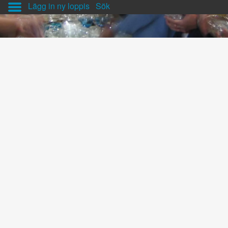
Lägg in ny loppis
Sök