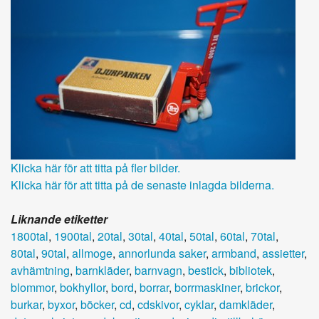
Klicka här för att titta på fler bilder.
Klicka här för att titta på de senaste inlagda bilderna.
Liknande etiketter
1800tal
,
1900tal
,
20tal
,
30tal
,
40tal
,
50tal
,
60tal
,
70tal
,
80tal
,
90tal
,
allmoge
,
annorlunda saker
,
armband
,
assietter
,
avhämtning
,
barnkläder
,
barnvagn
,
bestick
,
bibliotek
,
blommor
,
bokhyllor
,
bord
,
borrar
,
borrmaskiner
,
brickor
,
burkar
,
byxor
,
böcker
,
cd
,
cdskivor
,
cyklar
,
damkläder
,