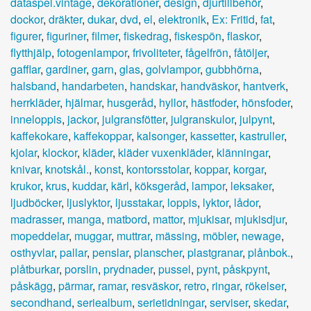
dataspel.vintage
,
dekorationer
,
design
,
djurtillbehör
,
dockor
,
dräkter
,
dukar
,
dvd
,
el
,
elektronik
,
Ex: Fritid
,
fat
,
figurer
,
figuriner
,
filmer
,
fiskedrag
,
fiskespön
,
flaskor
,
flytthjälp
,
fotogenlampor
,
frivoliteter
,
fågelfrön
,
fåtöljer
,
gafflar
,
gardiner
,
garn
,
glas
,
golvlampor
,
gubbhörna
,
halsband
,
handarbeten
,
handskar
,
handväskor
,
hantverk
,
herrkläder
,
hjälmar
,
husgeråd
,
hyllor
,
hästfoder
,
hönsfoder
,
inneloppis
,
jackor
,
julgransfötter
,
julgranskulor
,
julpynt
,
kaffekokare
,
kaffekoppar
,
kalsonger
,
kassetter
,
kastruller
,
kjolar
,
klockor
,
kläder
,
kläder vuxenkläder
,
klänningar
,
knivar
,
knotskål.
,
konst
,
kontorsstolar
,
koppar
,
korgar
,
krukor
,
krus
,
kuddar
,
kärl
,
köksgeråd
,
lampor
,
leksaker
,
ljudböcker
,
ljuslyktor
,
ljusstakar
,
loppis
,
lyktor
,
lådor
,
madrasser
,
manga
,
matbord
,
mattor
,
mjukisar
,
mjukisdjur
,
mopeddelar
,
muggar
,
muttrar
,
mässing
,
möbler
,
newage
,
osthyvlar
,
pallar
,
penslar
,
planscher
,
plastgranar
,
plånbok.
,
plåtburkar
,
porslin
,
prydnader
,
pussel
,
pynt
,
påskpynt
,
påskägg
,
pärmar
,
ramar
,
resväskor
,
retro
,
ringar
,
rökelser
,
secondhand
,
seriealbum
,
serietidningar
,
serviser
,
skedar
,