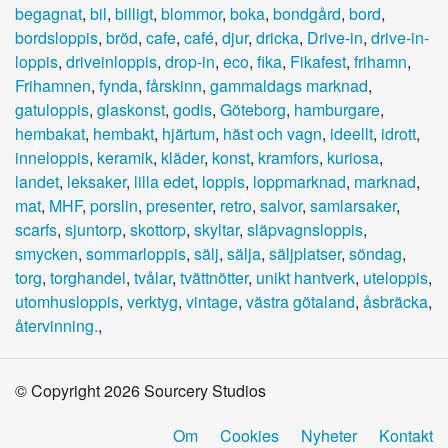
begagnat
,
bil
,
billigt
,
blommor
,
boka
,
bondgård
,
bord
,
bordsloppis
,
bröd
,
cafe
,
café
,
djur
,
dricka
,
Drive-in
,
drive-in-
loppis
,
driveinloppis
,
drop-in
,
eco
,
fika
,
Fikafest
,
frihamn
,
Frihamnen
,
fynda
,
fårskinn
,
gammaldags marknad
,
gatuloppis
,
glaskonst
,
godis
,
Göteborg
,
hamburgare
,
hembakat
,
hembakt
,
hjärtum
,
häst och vagn
,
ideellt
,
idrott
,
inneloppis
,
keramik
,
kläder
,
konst
,
kramfors
,
kuriosa
,
landet
,
leksaker
,
lilla edet
,
loppis
,
loppmarknad
,
marknad
,
mat
,
MHF
,
porslin
,
presenter
,
retro
,
salvor
,
samlarsaker
,
scarfs
,
sjuntorp
,
skottorp
,
skyltar
,
släpvagnsloppis
,
smycken
,
sommarloppis
,
sälj
,
sälja
,
säljplatser
,
söndag
,
torg
,
torghandel
,
tvålar
,
tvättnötter
,
unikt hantverk
,
uteloppis
,
utomhusloppis
,
verktyg
,
vintage
,
västra götaland
,
åsbräcka
,
återvinning.
,
© Copyright 2026 Sourcery Studios
Om
Cookies
Nyheter
Kontakt