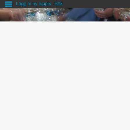
Lägg in ny loppis
Sök