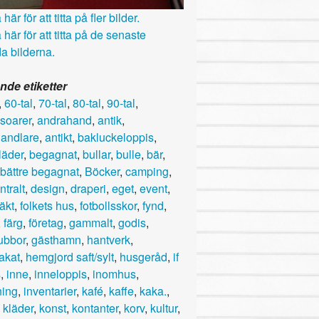
här för att titta på fler bilder.
 här för att titta på de senaste
a bilderna.
nde etiketter
,
60-tal
,
70-tal
,
80-tal
,
90-tal
,
soarer
,
andrahand
,
antik
,
handlare
,
antikt
,
bakluckeloppis
,
läder
,
begagnat
,
bullar
,
bulle
,
bär
,
bättre begagnat
,
Böcker
,
camping
,
ntralt
,
design
,
draperi
,
eget
,
event
,
läkt
,
folkets hus
,
fotbollsskor
,
fynd
,
,
färg
,
företag
,
gammalt
,
godis
,
lubbor
,
gästhamn
,
hantverk
,
akat
,
hemgjord saft/sylt
,
husgeråd
,
if
s
,
inne
,
inneloppis
,
inomhus
,
ning
,
inventarier
,
kafé
,
kaffe
,
kaka.
,
,
kläder
,
konst
,
kontanter
,
korv
,
kultur
,