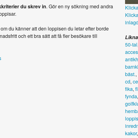
kriterier du skrev in
. Gör en ny sökning med andra
Klicka 
loppisar.
Klicka
inlagd
om du känner att den loppisen du letar efter borde
adsfritt och ett bra sätt att få fler besökare till
Likna
50-tal
acces
s
antik
barnk
bäst.
,
cd
,
ce
fika
,
f
fynda
golfk
hemb
loppi
inred
kakor