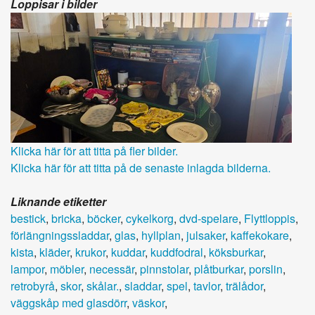
Loppisar i bilder
Klicka här för att titta på fler bilder.
Klicka här för att titta på de senaste inlagda bilderna.
Liknande etiketter
bestick
,
bricka
,
böcker
,
cykelkorg
,
dvd-spelare
,
Flyttloppis
,
förlängningssladdar
,
glas
,
hyllplan
,
julsaker
,
kaffekokare
,
kista
,
kläder
,
krukor
,
kuddar
,
kuddfodral
,
köksburkar
,
lampor
,
möbler
,
necessär
,
pinnstolar
,
plåtburkar
,
porslin
,
retrobyrå
,
skor
,
skålar.
,
sladdar
,
spel
,
tavlor
,
trälådor
,
väggskåp med glasdörr
,
väskor
,