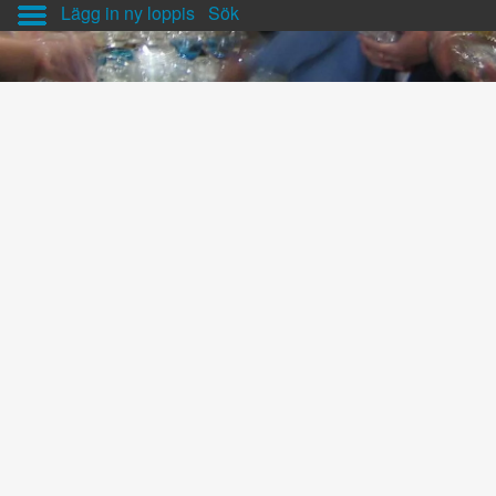
Lägg in ny loppis
Sök