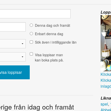
Loppi
Denna dag och framåt
Enbart denna dag
Sök även i intilliggande län
Visa loppisar man
kan boka plats på.
Klicka 
Klicka
inlagd
Likna
spel
,
erige från idag och framåt
Abbe