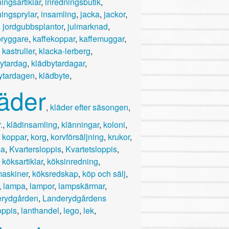
ingsartiklar
,
inredningsbutik
,
ningsprylar
,
insamling
,
jacka
,
jackor
,
,
jordgubbsplantor
,
julmarknad
,
bryggare
,
kaffekoppar
,
kaffemuggar
,
,
kastruller
,
klacka-lerberg
,
ytardag
,
klädbytardagar
,
ytardagen
,
klädbyte
,
läder
,
kläder efter säsongen
,
.
,
klädinsamling
,
klänningar
,
koloni
,
,
koppar
,
korg
,
korvförsäljning
,
krukor
,
sa
,
Kvartersloppis
,
Kvartetsloppis
,
,
köksartiklar
,
köksinredning
,
askiner
,
köksredskap
,
köp och sälj
,
,
lampa
,
lampor
,
lampskärmar
,
rydgården
,
Landerydgårdens
oppis
,
lanthandel
,
lego
,
lek
,