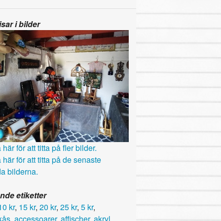
sar i bilder
här för att titta på fler bilder.
 här för att titta på de senaste
a bilderna.
nde etiketter
10 kr
,
15 kr
,
20 kr
,
25 kr
,
5 kr
,
kås
,
accessoarer
,
affischer
,
akryl
,