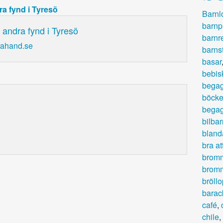
a fynd i Tyresö
Barnl
barnp
andra fynd i Tyresö
barnr
rahand.se
barns
basar
bebis
bega
böcke
bega
bilbar
bland
bra at
brom
brom
bröllo
barac
café
,
chile
,