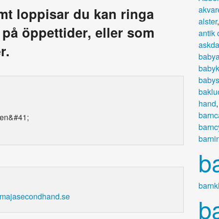
akvare
amt loppisar du kan ringa
alster
a på öppettider, eller som
antik
askd
r.
babya
babyk
babys
baklu
hand
barnc
ken&#41;
barnc
barni
b
barnk
lemajasecondhand.se
b