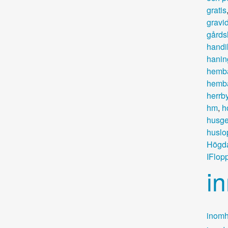
gratis
gravi
gårds
handi
hanin
hemb
hemba
herrb
hm
,
h
husge
huslo
Högd
IFlop
i
inomh