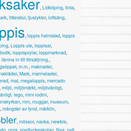
eksaker
,
Lidköping
,
linta
,
park
,
litteratur
,
ljuslyktor
,
loftsäng
,
oppis
,
loppis halmstad
,
loppis
ping
,
Loppis ute
,
loppisar
,
butik
,
loppisprylar
,
loppmarknad
,
,
lämna in till försäljning.
,
gsöppet
,
m.m.
,
maknader
,
akläder
,
Mark
,
marmelader
,
erad
,
mat
,
megaloppis
,
mercado
,
miljö
,
miljömärkt
,
miljövänligt
,
änligt. lego
,
mini rodini
,
onskyrkan
,
mm
,
muggar
,
museum
,
,
mängder av fynd
,
märklin
,
bler
,
mössor
,
nacka
,
newbie
,
ndo
,
nora
,
nordlyckeskolan
,
Nya
,
nytt
,