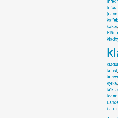
inredn
inred
jeans
kaffe
kakor
Klädb
klädb
k
kläder
konst
kurio
kyrka
köksm
ladan
Lande
barnl