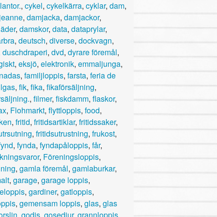
plantor.
,
cykel
,
cykelkärra
,
cyklar
,
dam
,
jeanne
,
damjacka
,
damjackor
,
äder
,
damskor
,
data
,
dataprylar
,
rbra
,
deutsch
,
diverse
,
dockvagn
,
,
duschdraperi
,
dvd
,
dyrare föremål
,
giskt
,
eksjö
,
elektronik
,
emmaljunga
,
nadas
,
familjloppis
,
farsta
,
feria de
ulgas
,
fik
,
fika
,
fikaförsäljning
,
rsäljning.
,
filmer
,
fiskdamm
,
flaskor
,
rax
,
Flohmarkt
,
flyttloppis
,
food
,
rken
,
fritid
,
fritidsartiklar
,
fritidssaker
,
sutrsutning
,
fritidsutrustning
,
frukost
,
fynd
,
fynda
,
fyndapåloppis
,
får
,
ukningsvaror
,
Föreningsloppis
,
jning
,
gamla föremål
,
gamlaburkar
,
alt
,
garage
,
garage loppis
,
eloppis
,
gardiner
,
gatloppis
,
oppis
,
gemensam loppis
,
glas
,
glas
orslin
,
godis
,
gosedjur
,
grannloppis
,