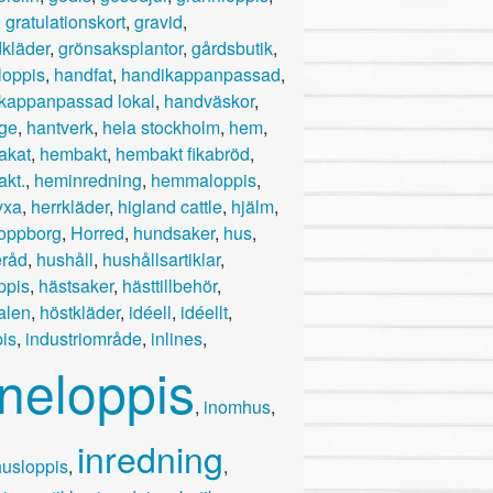
,
gratulationskort
,
gravid
,
dkläder
,
grönsaksplantor
,
gårdsbutik
,
loppis
,
handfat
,
handikappanpassad
,
kappanpassad lokal
,
handväskor
,
ge
,
hantverk
,
hela stockholm
,
hem
,
akat
,
hembakt
,
hembakt fikabröd
,
kt.
,
heminredning
,
hemmaloppis
,
yxa
,
herrkläder
,
higland cattle
,
hjälm
,
oppborg
,
Horred
,
hundsaker
,
hus
,
råd
,
hushåll
,
hushållsartiklar
,
ppis
,
hästsaker
,
hästtillbehör
,
alen
,
höstkläder
,
idéell
,
idéellt
,
pis
,
industriområde
,
inlines
,
nneloppis
,
inomhus
,
inredning
usloppis
,
,