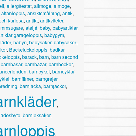
ll
,
allergitestat
,
allmoge
,
almoge
,
,
altanloppis
,
ansiktsmålning
,
antik
,
 och kuriosa
,
antikt
,
antikviteter
,
ammsugare
,
ateljé
,
baby
,
babyartiklar
,
rtiklar garageloppis
,
babygym
,
läder
,
babyn
,
babysaker
,
babysaker.
,
kor
,
Backeluckeloppis
,
badkar
,
ckeloppis
,
barack
,
barn
,
barn second
,
barnbasar
,
barnbazar
,
barnböcker
,
ancerfonden
,
barncykel
,
barncyklar
,
yklel
,
barnfilmer
,
barngrejer
,
nredning
,
barnjacka
,
barnjackor
,
arnkläder
,
lädesbyte
,
barnleksaker
,
arnloppis
,