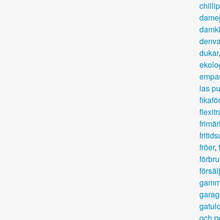
chilli
dame
damkl
denva
dukar
ekolo
empa
las p
fikafö
flexit
frimä
fritid
fröer
,
förbr
försäl
gamm
garag
gatul
och p