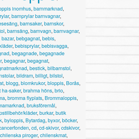
oppis inomhus
,
barnmarknad
,
rylar
,
barnprylar barnvagnar
,
esesäng
,
barnsaker
,
barnskor
,
tol
,
barnsäng
,
barnvagn
,
barnvagnar
,
,
bazar
,
bebgagnat
,
bebis
,
kläder
,
bebisprylar
,
bebisvagga
,
gnad
,
begagnade
,
begagnade
r
,
begagnar
,
begagnat
,
gnatmarknad
,
bestick
,
bilbarnstol
,
nstolar
,
bildram
,
billigt
,
bilstol
,
at
,
blogg
,
blomkrukor
,
bloppis
,
Borås
,
t ha-saker
,
brahma höns
,
brio
,
ma
,
bromma flyplats
,
Brommaloppis
,
mamarknad
,
bruksföremål
,
pstillbehör/kläder
,
burkar
,
butik
k
,
byloppis
,
Bytardag
,
byxor
,
böcker
,
cancerfonden
,
cd
,
cd-skivor
,
cdskivor
,
chilenska piroger
,
chilenskmat
,