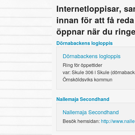
Internetloppisar, s
innan för att få red
öppnar när du ringe
Dörnabackens logloppis
Dörnabackens logloppis
Ring
för öppettider
var: Skule 306 i Skule (dörnabac
Örnsköldsviks kommun
Nallemaja Secondhand
Nallemaja Secondhand
Besök hemsidan:
http://www.nal