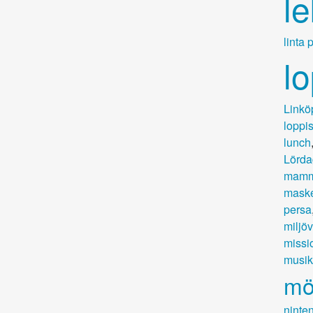
l
linta 
l
Linkö
loppis
lunch
Lörda
mamm
mask
persa
miljöv
missi
musik
mö
ninte