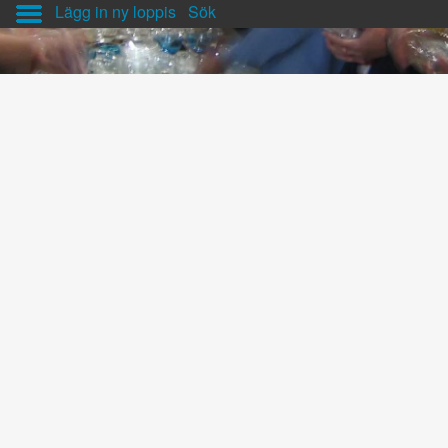
Lägg in ny loppis
Sök