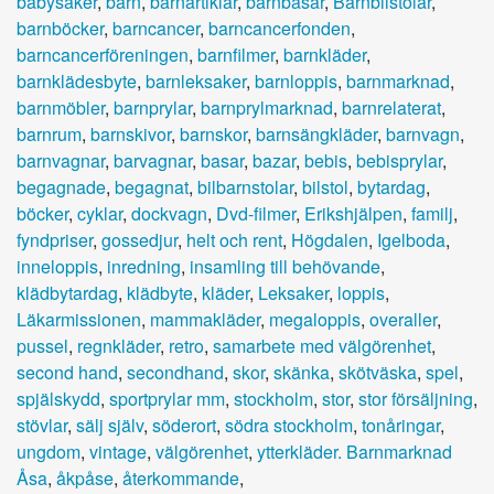
babysaker
,
barn
,
barnartiklar
,
barnbasar
,
Barnbilstolar
,
barnböcker
,
barncancer
,
barncancerfonden
,
barncancerföreningen
,
barnfilmer
,
barnkläder
,
barnklädesbyte
,
barnleksaker
,
barnloppis
,
barnmarknad
,
barnmöbler
,
barnprylar
,
barnprylmarknad
,
barnrelaterat
,
barnrum
,
barnskivor
,
barnskor
,
barnsängkläder
,
barnvagn
,
barnvagnar
,
barvagnar
,
basar
,
bazar
,
bebis
,
bebisprylar
,
begagnade
,
begagnat
,
bilbarnstolar
,
bilstol
,
bytardag
,
böcker
,
cyklar
,
dockvagn
,
Dvd-filmer
,
Erikshjälpen
,
familj
,
fyndpriser
,
gossedjur
,
helt och rent
,
Högdalen
,
Igelboda
,
inneloppis
,
inredning
,
insamling till behövande
,
klädbytardag
,
klädbyte
,
kläder
,
Leksaker
,
loppis
,
Läkarmissionen
,
mammakläder
,
megaloppis
,
overaller
,
pussel
,
regnkläder
,
retro
,
samarbete med välgörenhet
,
second hand
,
secondhand
,
skor
,
skänka
,
skötväska
,
spel
,
spjälskydd
,
sportprylar mm
,
stockholm
,
stor
,
stor försäljning
,
stövlar
,
sälj själv
,
söderort
,
södra stockholm
,
tonåringar
,
ungdom
,
vintage
,
välgörenhet
,
ytterkläder. Barnmarknad
Åsa
,
åkpåse
,
återkommande
,