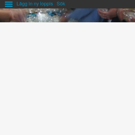
Lägg in ny loppis
Sök