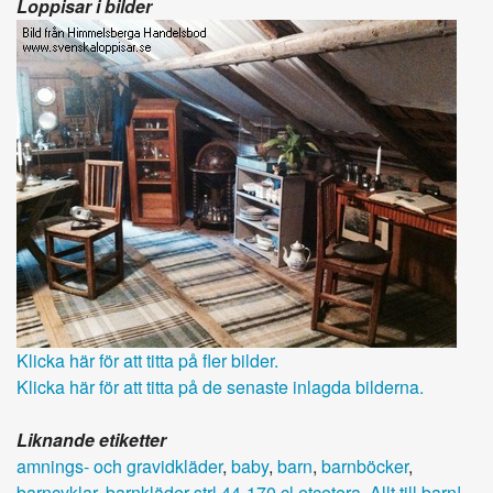
Loppisar i bilder
Klicka här för att titta på fler bilder.
Klicka här för att titta på de senaste inlagda bilderna.
Liknande etiketter
amnings- och gravidkläder
,
baby
,
barn
,
barnböcker
,
barncyklar
,
barnkläder strl 44-170 cl etcetera. Allt till barn!
,