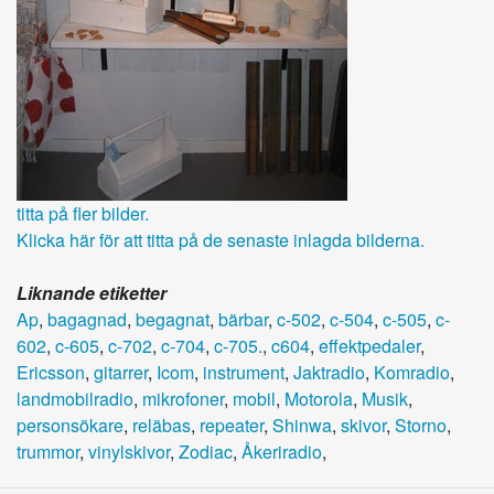
titta på fler bilder.
Klicka här för att titta på de senaste inlagda bilderna.
Liknande etiketter
Ap
,
bagagnad
,
begagnat
,
bärbar
,
c-502
,
c-504
,
c-505
,
c-
602
,
c-605
,
c-702
,
c-704
,
c-705.
,
c604
,
effektpedaler
,
Ericsson
,
gitarrer
,
Icom
,
instrument
,
Jaktradio
,
Komradio
,
landmobilradio
,
mikrofoner
,
mobil
,
Motorola
,
Musik
,
personsökare
,
reläbas
,
repeater
,
Shinwa
,
skivor
,
Storno
,
trummor
,
vinylskivor
,
Zodiac
,
Åkeriradio
,