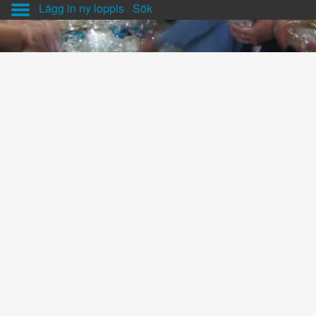
Lägg in ny loppis
Sök