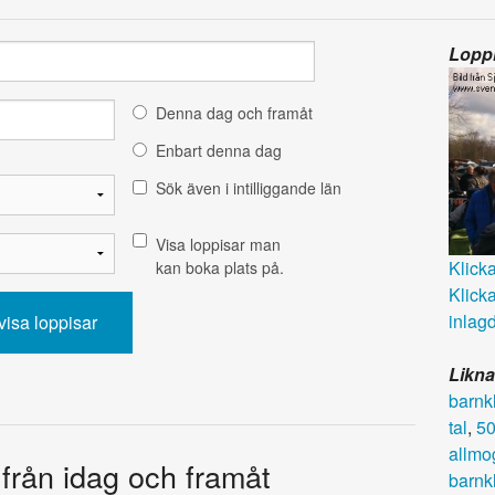
Loppi
Denna dag och framåt
Enbart denna dag
Sök även i intilliggande län
Visa loppisar man
Klicka 
kan boka plats på.
Klicka
inlagd
Likna
barnk
tal
,
50
allmo
 från idag och framåt
barnk