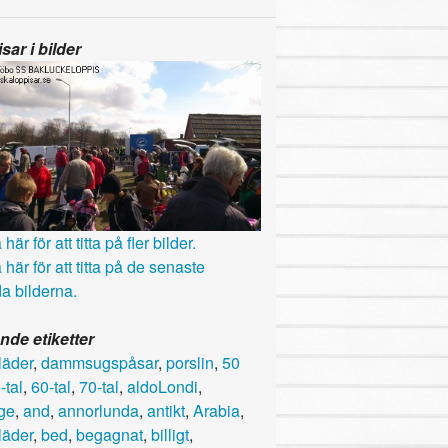
sar i bilder
här för att titta på fler bilder.
 här för att titta på de senaste
a bilderna.
nde etiketter
läder
,
dammsugspåsar
,
porslin
,
50
-tal
,
60-tal
,
70-tal
,
aldoLondi
,
ge
,
and
,
annorlunda
,
antikt
,
Arabia
,
läder
,
bed
,
begagnat
,
billigt
,