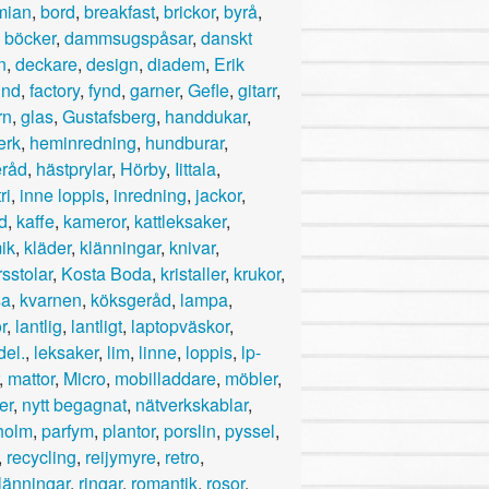
mian
,
bord
,
breakfast
,
brickor
,
byrå
,
,
böcker
,
dammsugspåsar
,
danskt
n
,
deckare
,
design
,
diadem
,
Erik
und
,
factory
,
fynd
,
garner
,
Gefle
,
gitarr
,
rn
,
glas
,
Gustafsberg
,
handdukar
,
erk
,
heminredning
,
hundburar
,
råd
,
hästprylar
,
Hörby
,
Iittala
,
ri
,
inne loppis
,
inredning
,
jackor
,
d
,
kaffe
,
kameror
,
kattleksaker
,
ik
,
kläder
,
klänningar
,
knivar
,
sstolar
,
Kosta Boda
,
kristaller
,
krukor
,
sa
,
kvarnen
,
köksgeråd
,
lampa
,
r
,
lantlig
,
lantligt
,
laptopväskor
,
del.
,
leksaker
,
lim
,
linne
,
loppis
,
lp-
,
mattor
,
Micro
,
mobilladdare
,
möbler
,
er
,
nytt begagnat
,
nätverkskablar
,
holm
,
parfym
,
plantor
,
porslin
,
pyssel
,
,
recycling
,
reijymyre
,
retro
,
klänningar
,
ringar
,
romantik
,
rosor
,