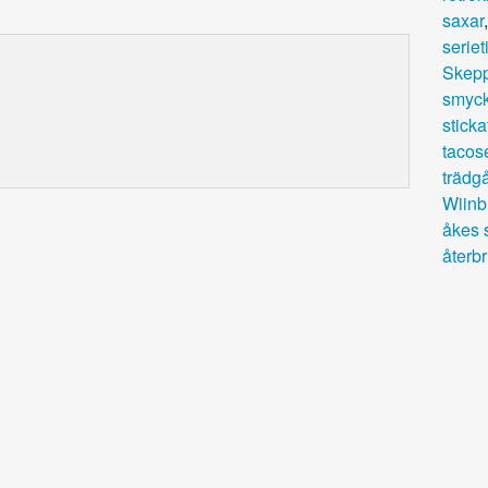
saxar
seriet
Skepp
smyc
sticka
tacos
trädg
Wiinb
åkes 
återbr