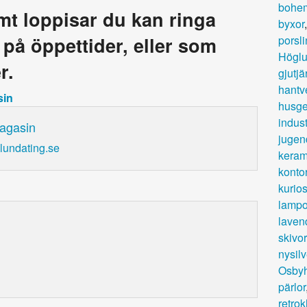
bohe
amt loppisar du kan ringa
byxor
a på öppettider, eller som
porsli
Högl
r.
gjutjä
hantv
sin
husge
indust
agasin
jugen
lundating.se
keram
kontor
kurio
lampo
laven
skivor
nysilv
Osby
pärlor
retro