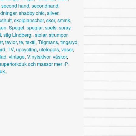
,
second hand
,
secondhand
,
idningar
,
shabby chic
,
silver
,
shult
,
skolplanscher
,
skor
,
smink
,
ken
,
Spegel
,
speglar
,
spets
,
spray
,
t
,
stig Lindberg.
,
stolar
,
strumpor
,
et
,
tavlor
,
te
,
textil
,
Tilgmans
,
tingsryd
,
ård
,
TV
,
upcycling
,
uteloppis
,
vaser
,
lad
,
vintage
,
Vinylskivor
,
väskor
,
supertorkduk och massor mer :P
,
uk.
,