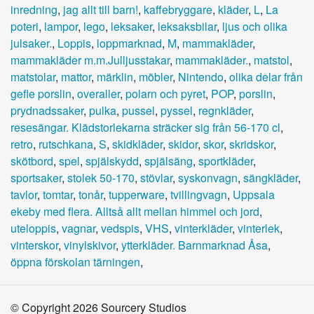
inredning
,
jag allt till barn!
,
kaffebryggare
,
kläder
,
L
,
La
poteri
,
lampor
,
lego
,
leksaker
,
leksaksbilar
,
ljus och olika
julsaker.
,
Loppis
,
loppmarknad
,
M
,
mammakläder
,
mammakläder m.m.Julljusstakar
,
mammakläder.
,
matstol
,
matstolar
,
mattor
,
märklin
,
möbler
,
Nintendo
,
olika delar från
gefle porslin
,
overaller
,
polarn och pyret
,
POP
,
porslin
,
prydnadssaker
,
pulka
,
pussel
,
pyssel
,
regnkläder
,
resesängar. Klädstorlekarna sträcker sig från 56-170 cl
,
retro
,
rutschkana
,
S
,
skidkläder
,
skidor
,
skor
,
skridskor
,
skötbord
,
spel
,
spjälskydd
,
spjälsäng
,
sportkläder
,
sportsaker
,
stolek 50-170
,
stövlar
,
syskonvagn
,
sängkläder
,
tavlor
,
tomtar
,
tonår
,
tupperware
,
tvillingvagn
,
Uppsala
ekeby med flera. Alltså allt mellan himmel och jord
,
uteloppis
,
vagnar
,
vedspis
,
VHS
,
vinterkläder
,
vinterlek
,
vinterskor
,
vinylskivor
,
ytterkläder. Barnmarknad Åsa
,
öppna förskolan tärningen
,
© Copyright 2026 Sourcery Studios