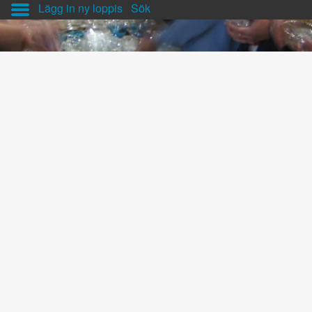
Lägg in ny loppis
Sök