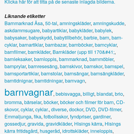
Klicka här för att titta på de senaste inlagda bilderna.
Liknande etiketter
Barnmarknad Åsa
,
50-tal
,
amningskläder
,
amningskudde
,
askdammsugare
,
babyartiklar
,
babykläder
,
babylek
,
babysaker
,
babyskydd
,
babytillbehör
,
barbie
,
barn
,
barn-
cyklar
,
barnartiklar
,
barnbazar
,
barnböcker
,
barncyklar
,
barnfilmer
,
barnkläder
,
Barnkläder (upp till 170&#41;
,
barnleksaker
,
barnloppis
,
barnmarknad
,
barnmöbler
,
barnprylar
,
barnresesäng
,
barnskivor
,
barnskor
,
barnspel
,
barnsportartiklar
,
barnstolar
,
barnsängar
,
barnsängkläder
,
barntidnignar
,
barntidningar
,
barnvagn
,
barnvagnar
,
bebisvagga
,
billigt
,
blandat
,
brio
,
bromma
,
bärselar
,
böcker
,
böcker och filmer för barn
,
CD-
skovor
,
cyklar
,
cyklar.
,
diverse
,
dockor
,
DVD
,
DVD-filmer
,
Emmaljunga
,
fika
,
fotbollsskor
,
fyndpriser
,
gardiner
,
gossedjur
,
gravida
,
gravidkläder
,
Hisings kärra
,
Hisings
kärra fritidsgård
,
husgeråd
,
idrottskläder
,
inneloppis
,